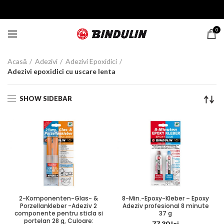
0
Acasă
Adezivi
Adezivi Epoxidici
Adezivi epoxidici cu uscare lenta
SHOW SIDEBAR
2-Komponenten-Glas- &
8-Min.-Epoxy-Kleber – Epoxy
Porzellankleber -Adeziv 2
Adeziv profesional 8 minute
componente pentru sticla si
37 g
portelan 28 g, Culoare:
77,30
lei