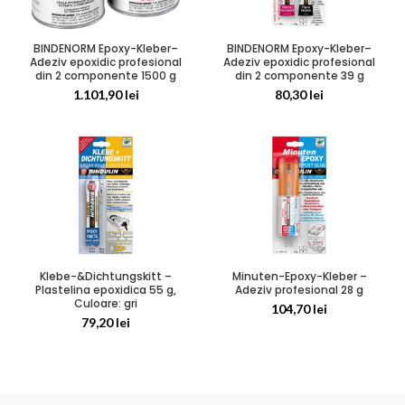
BINDENORM Epoxy-Kleber–
BINDENORM Epoxy-Kleber–
Adeziv epoxidic profesional
Adeziv epoxidic profesional
din 2 componente 1500 g
din 2 componente 39 g
1.101,90
lei
80,30
lei
Klebe-&Dichtungskitt –
Minuten-Epoxy-Kleber –
Plastelina epoxidica 55 g,
Adeziv profesional 28 g
Culoare: gri
104,70
lei
79,20
lei