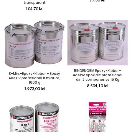
transparent
104,70
lei
BINDENORM Epoxy-Kleber–
8-Min.-Epoxy-Kleber – Epoxy
Adeziv epoxidic profesional
Adeziv profesional 8 minute,
din 2 componente 15 Kg
1600 g
8.504,10
lei
1.973,00
lei