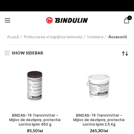
0
Acasă
Prelucrarea si ingrijirea lemnului
Incleiere
Accesorii
SHOW SIDEBAR
BINDAN-TR Trennmittel –
BINDAN-TR Trennmittel –
Mijloc de dezlipire, protectie
Mijloc de dezlipire, protectie
contra lipirii 450 g
contra lipirii 2,5 Kg
85,50
lei
265,30
lei