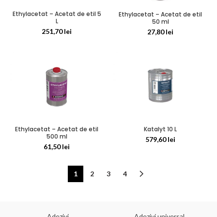
Ethylacetat – Acetat de etil 5
Ethylacetat – Acetat de etil
L
50 ml
251,70
lei
27,80
lei
Ethylacetat – Acetat de etil
Katalyt 10 L
500 ml
579,60
lei
61,50
lei
1
2
3
4
Adezivi
Adezivi universal