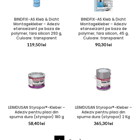
BINDFIX-AS Kleb & Dicht
BINDFIX-AS Kleb & Dicht
Montagekleber – Adeziv
Montagekleber – Adeziv
etanseizant pe baza de
etanseizant pe baza de
polymer, fara silicon, 45 g,
polymer, fara silicon 293 g,
Culoare: transparent
Culoare: transparent
90,30
lei
119,50
lei
LEIMDUSAN Styropor®-Kleber –
LEIMDUSAN Styropor®-Kleber –
Adeziv pentru placi din
Adeziv pentru placi din
spuma dura (styropor) 180 g
spuma dura (styropor) 2 Kg
58,40
lei
365,30
lei