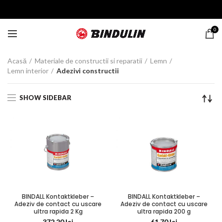
0
Acasă
Materiale de constructii si reparatii
Lemn
Lemn interior
Adezivi constructii
SHOW SIDEBAR
BINDALL Kontaktkleber –
BINDALL Kontaktkleber –
Adeziv de contact cu uscare
Adeziv de contact cu uscare
ultra rapida 2 Kg
ultra rapida 200 g
372,20
lei
61,70
lei