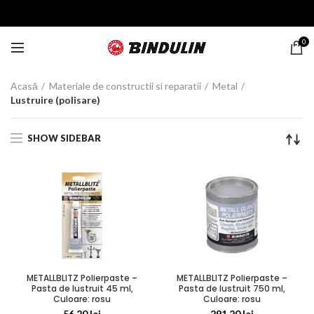
0
Acasă
Materiale de constructii si reparatii
Metal
Lustruire (polisare)
SHOW SIDEBAR
METALLBLITZ Polierpaste –
METALLBLITZ Polierpaste –
Pasta de lustruit 45 ml,
Pasta de lustruit 750 ml,
Culoare: rosu
Culoare: rosu
56,20
lei
291,20
lei