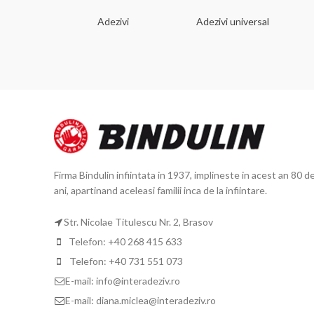
 dorinta
Adezivi
Adezivi universal
Firma Bindulin infiintata in 1937, implineste in acest an 80 d
ani, apartinand aceleasi familii inca de la infiintare.
Str. Nicolae Titulescu Nr. 2, Brasov
Telefon: +40 268 415 633
Telefon: +40 731 551 073
E-mail: info@interadeziv.ro
E-mail: diana.miclea@interadeziv.ro