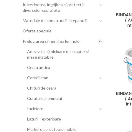
Intretinerea, ingrijirea si protectia
diverselor suprafete
BINDAN
/ A
Materiale de constructii si reparatii
in
Oferte speciale
Prelucrarea si ingrijirea lemnului
Adezivi (clei) picioare de scaune si
mese instabile
Ceara antica
Ceruri lemn
Chituri de ceara
BINDAN
Curatarea lemnului
/ A
int
Incleiere
Lazuri – exterioare
Markere corectoare mobile