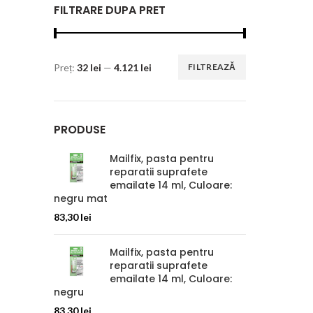
FILTRARE DUPA PRET
Preț:
32 lei
—
4.121 lei
FILTREAZĂ
PRODUSE
Mailfix, pasta pentru
reparatii suprafete
emailate 14 ml, Culoare:
negru mat
83,30
lei
Mailfix, pasta pentru
reparatii suprafete
emailate 14 ml, Culoare:
negru
83,30
lei