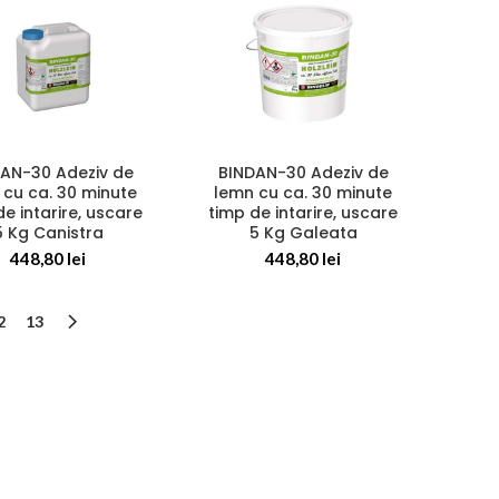
AN-30 Adeziv de
BINDAN-30 Adeziv de
 cu ca. 30 minute
lemn cu ca. 30 minute
de intarire, uscare
timp de intarire, uscare
5 Kg Canistra
5 Kg Galeata
448,80
lei
448,80
lei
2
13