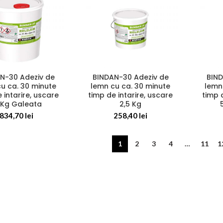
N-30 Adeziv de
BINDAN-30 Adeziv de
BIND
u ca. 30 minute
lemn cu ca. 30 minute
lemn
 intarire, uscare
timp de intarire, uscare
timp 
 Kg Galeata
2,5 Kg
834,70
lei
258,40
lei
1
2
3
4
…
11
1