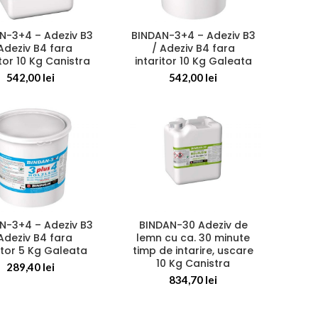
N-3+4 – Adeziv B3
BINDAN-3+4 – Adeziv B3
Adeziv B4 fara
/ Adeziv B4 fara
itor 10 Kg Canistra
intaritor 10 Kg Galeata
542,00
lei
542,00
lei
N-3+4 – Adeziv B3
BINDAN-30 Adeziv de
Adeziv B4 fara
lemn cu ca. 30 minute
itor 5 Kg Galeata
timp de intarire, uscare
10 Kg Canistra
289,40
lei
834,70
lei