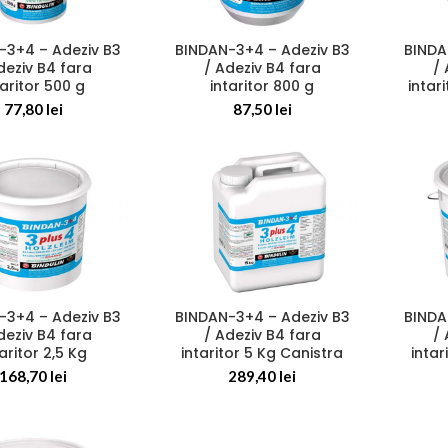
-3+4 – Adeziv B3
BINDAN-3+4 – Adeziv B3
BINDA
deziv B4 fara
/ Adeziv B4 fara
/ 
taritor 500 g
intaritor 800 g
intar
77,80
lei
87,50
lei
-3+4 – Adeziv B3
BINDAN-3+4 – Adeziv B3
BINDA
deziv B4 fara
/ Adeziv B4 fara
/ 
aritor 2,5 Kg
intaritor 5 Kg Canistra
intar
168,70
lei
289,40
lei