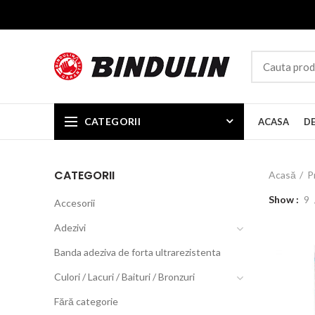
CATEGORII
ACASA
D
CATEGORII
Acasă
P
Show
9
Accesorii
Adezivi
Banda adeziva de forta ultrarezistenta
Culori / Lacuri / Baituri / Bronzuri
Fără categorie