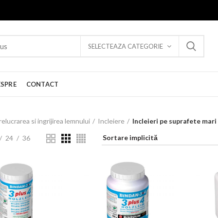
SELECTEAZA CATEGORIE
ESPRE
CONTACT
relucrarea si ingrijirea lemnului
Incleiere
Incleieri pe suprafete mari
24
36