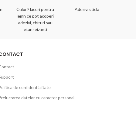
mn
Culori/ lacuri pentru
Adezivi sticla
Adezivi 
lemn ce pot acoperi
adezivi, chituri sau
etanseizanti
CONTACT
Contact
Support
Politica de confidentialitate
Prelucrarea datelor cu caracter personal