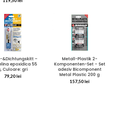
119,50
lei
-&Dichtungskitt –
Metall-Plastik 2-
elina epoxidica 55
Komponenten-Set – Set
, Culoare: gri
adeziv Bicomponent
Metal Plastic 200 g
79,20
lei
157,50
lei