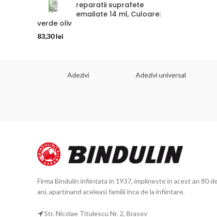
reparatii suprafete
emailate 14 ml, Culoare:
verde oliv
83,30
lei
 dorinta
Adezivi
Adezivi universal
Firma Bindulin infiintata in 1937, implineste in acest an 80 d
ani, apartinand aceleasi familii inca de la infiintare.
Str. Nicolae Titulescu Nr. 2, Brasov