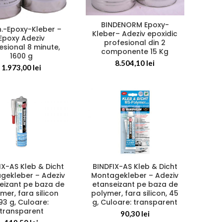
BINDENORM Epoxy-
n.-Epoxy-Kleber –
Kleber– Adeziv epoxidic
Epoxy Adeziv
profesional din 2
esional 8 minute,
componente 15 Kg
1600 g
8.504,10
lei
1.973,00
lei
BINDFIX-AS Kleb & Dicht
IX-AS Kleb & Dicht
Montagekleber – Adeziv
gekleber – Adeziv
etanseizant pe baza de
eizant pe baza de
polymer, fara silicon, 45
mer, fara silicon
g, Culoare: transparent
93 g, Culoare:
transparent
90,30
lei