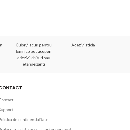
mn
Culori/ lacuri pentru
Adezivi sticla
Adezivi 
lemn ce pot acoperi
adezivi, chituri sau
etanseizanti
CONTACT
Contact
Support
Politica de confidentialitate
Prelucrarea datelor cu caracter personal