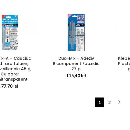
Duo-Mix – Adeziv
Klebe
fix-A – Cauciuc
Bicomponent Epoxidic
Plast
id fara toluen,
27 g
g
 siliconic 45 g,
Culoare:
115,40
lei
itransparent
77,70
lei
1
2