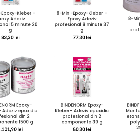
-Epoxy-Kleber –
8-Min.-Epoxy-Kleber –
8-Mi
poxy Adeziv
Epoxy Adeziv
onal 5 minute 20
profesional 8 minute 37
prof
g
g
83,30
lei
77,30
lei
ENORM Epoxy-
BINDENORM Epoxy-
BINDF
 Adeziv epoxidic
Kleber– Adeziv epoxidic
Monta
fesional din 2
profesional din 2
etans
onente 1500 g
componente 39 g
poly
2
1.101,90
lei
80,30
lei