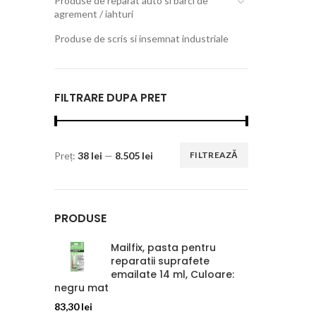
Produse de reparat auto si barci de
agrement / iahturi
Produse de scris si insemnat industriale
FILTRARE DUPA PRET
Preț:
38 lei
—
8.505 lei
FILTREAZĂ
PRODUSE
Mailfix, pasta pentru
reparatii suprafete
emailate 14 ml, Culoare:
negru mat
83,30
lei