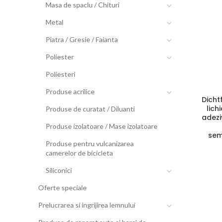
Masa de spaclu / Chituri
Metal
Piatra / Gresie / Faianta
Poliester
Poliesteri
Produse acrilice
Dicht
lich
Produse de curatat / Diluanti
adeziv
Produse izolatoare / Mase izolatoare
sem
Produse pentru vulcanizarea
camerelor de bicicleta
Siliconici
Oferte speciale
Prelucrarea si ingrijirea lemnului