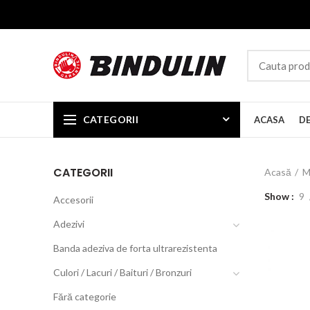
CATEGORII
ACASA
D
CATEGORII
Acasă
M
Show
9
Accesorii
Adezivi
Banda adeziva de forta ultrarezistenta
Culori / Lacuri / Baituri / Bronzuri
Fără categorie