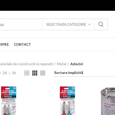
SELECTEAZA CATEGORIE
ESPRE
CONTACT
ateriale de constructii si reparatii
Metal
Adezivi
24
36