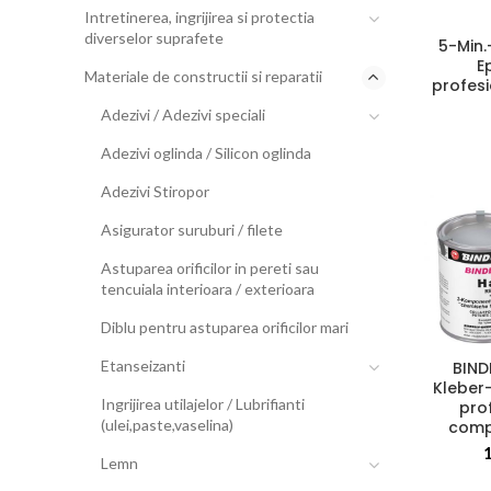
Intretinerea, ingrijirea si protectia
diverselor suprafete
5-Min.
E
Materiale de constructii si reparatii
profesi
Adezivi / Adezivi speciali
Adezivi oglinda / Silicon oglinda
Adezivi Stiropor
Asigurator suruburi / filete
Astuparea orificilor in pereti sau
tencuiala interioara / exterioara
Diblu pentru astuparea orificilor mari
Etanseizanti
BIND
Kleber–
Ingrijirea utilajelor / Lubrifianti
pro
(ulei,paste,vaselina)
comp
Lemn