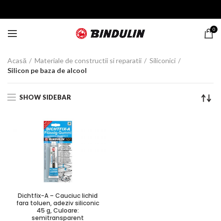
0
Acasă
Materiale de constructii si reparatii
Siliconici
Silicon pe baza de alcool
SHOW SIDEBAR
Dichtfix-A – Cauciuc lichid
fara toluen, adeziv siliconic
45 g, Culoare:
semitransparent