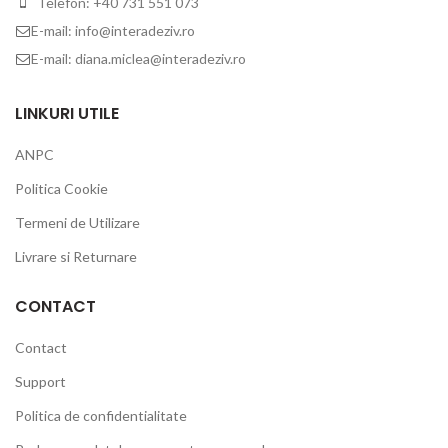
Telefon: +40 731 551 073
E-mail: info@interadeziv.ro
E-mail: diana.miclea@interadeziv.ro
LINKURI UTILE
ANPC
Politica Cookie
Termeni de Utilizare
Livrare si Returnare
CONTACT
Contact
Support
Politica de confidentialitate