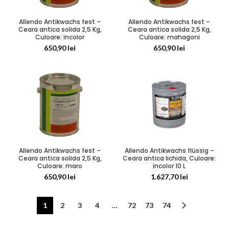
Allendo Antikwachs fest –
Allendo Antikwachs fest –
Ceara antica solida 2,5 Kg,
Ceara antica solida 2,5 Kg,
Culoare: incolor
Culoare: mahagoni
650,90
lei
650,90
lei
Allendo Antikwachs flüssig –
Allendo Antikwachs fest –
Ceara antica lichida, Culoare:
Ceara antica solida 2,5 Kg,
incolor 10 L
Culoare: maro
1.627,70
lei
650,90
lei
1
2
3
4
…
72
73
74