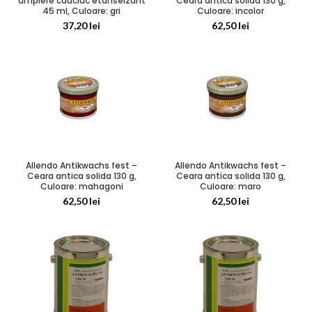
umplere cauciuc etanseizant
Ceara antica solida 130 g,
45 ml, Culoare: gri
Culoare: incolor
37,20
lei
62,50
lei
Allendo Antikwachs fest –
Allendo Antikwachs fest –
Ceara antica solida 130 g,
Ceara antica solida 130 g,
Culoare: mahagoni
Culoare: maro
62,50
lei
62,50
lei