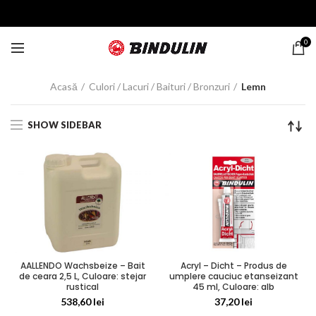
0
Acasă
Culori / Lacuri / Baituri / Bronzuri
Lemn
SHOW SIDEBAR
Acryl – Dicht – Produs de
AALLENDO Wachsbeize – Bait
umplere cauciuc etanseizant
de ceara 2,5 L, Culoare: stejar
45 ml, Culoare: alb
rustical
37,20
lei
538,60
lei