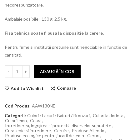
necorespunzatoare.
Ambalaje posibile: 130 g, 2,5 kg.
Fisa tehnica poate fi pusa la dispozitie la cerere.
Pentru firme si institutii preturile sunt negociabile in functie de
cantitati.
ADAUGĂ ÎN COȘ
Compare
Add to Wishlist
Cod Produs:
AAW130NE
Categorii:
Culori / Lacuri / Baituri / Bronzuri
,
Culori la dorinta
,
Culori lemn
,
Ceara
,
Intretinerea, ingrijirea si protectia diverselor suprafete
,
Curatenie si intretinere
,
Ceruire
,
Produse Allendo
,
Produse ecologice pentru jucarii de lemn
,
Ceruri
,