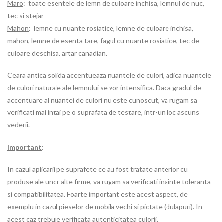
Maro
: toate esentele de lemn de culoare inchisa, lemnul de nuc,
tec si stejar
Mahon
: lemne cu nuante rosiatice, lemne de culoare inchisa,
mahon, lemne de esenta tare, fagul cu nuante rosiatice, tec de
culoare deschisa, artar canadian.
Ceara antica solida accentueaza nuantele de culori, adica nuantele
de culori naturale ale lemnului se vor intensifica. Daca gradul de
accentuare al nuantei de culori nu este cunoscut, va rugam sa
verificati mai intai pe o suprafata de testare, intr-un loc ascuns
vederii.
Important
:
In cazul aplicarii pe suprafete ce au fost tratate anterior cu
produse ale unor alte firme, va rugam sa verificati inainte toleranta
si compatibilitatea. Foarte important este acest aspect, de
exemplu in cazul pieselor de mobila vechi si pictate (dulapuri). In
acest caz trebuie verificata autenticitatea culorii.