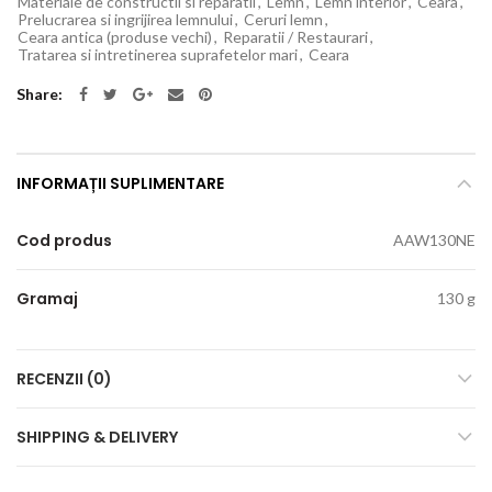
Materiale de constructii si reparatii
,
Lemn
,
Lemn interior
,
Ceara
,
Prelucrarea si ingrijirea lemnului
,
Ceruri lemn
,
Ceara antica (produse vechi)
,
Reparatii / Restaurari
,
Tratarea si intretinerea suprafetelor mari
,
Ceara
Share
INFORMAȚII SUPLIMENTARE
Cod produs
AAW130NE
Gramaj
130 g
RECENZII (0)
SHIPPING & DELIVERY