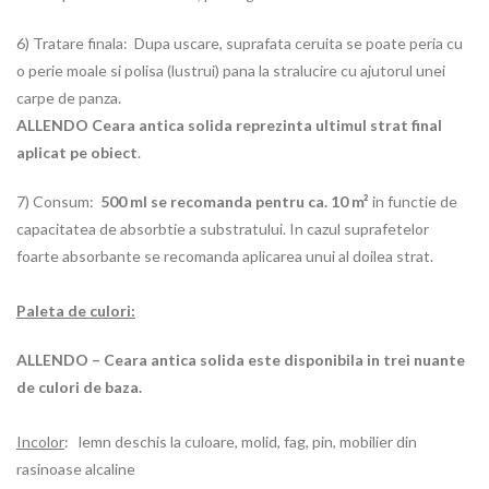
6) Tratare finala: Dupa uscare, suprafata ceruita se poate peria cu
o perie moale si polisa (lustrui) pana la stralucire cu ajutorul unei
carpe de panza.
ALLENDO Ceara antica solida
reprezinta ultimul strat final
aplicat pe obiect
.
7) Consum:
500 ml se recomanda pentru ca. 10 m
²
in functie de
capacitatea de absorbtie a substratului. In cazul suprafetelor
foarte absorbante se recomanda aplicarea unui al doilea strat.
Paleta de culori:
ALLENDO – Ceara antica solida este disponibila in trei nuante
de culori de baza.
Incolor
: lemn deschis la culoare, molid, fag, pin, mobilier din
rasinoase alcaline