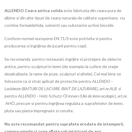
ALLENDO Ceara antica solida
este fabricata din ceara pura de
albine si din alte tipuri de ceara naturala de calitate superioara; nu
contine formaldehida, solventi sau substante active biocide.
Conform normei europene EN 71/3 este potrivita si pentru
producerea si ingrijirea de jucarii pentru copii.
Se recomanda pentru restaurari, ingrijire si protejare de obiecte
antice, pentru sculpturi in lemn (de exemplu la cufere de stejar
dezalcalizate, la rame de poze, sculpturi si altele). Cel mai bine se
foloseste ca si strat aplicat de protectie pentru
ALLENDO –
Lackbezie (BAITURI DE LACUIRE /BAIT DE LAZURARE), art.nr.ALB si
pentru
ALLENDO –
Holz-Schutz-Öl innen
(Ulei de lemn ecologic), art.nr.
AHÖ, precum si pentru ingrijirea regulata a suprafetelor de lemn,
pluta sau piatra impregnate si ceruite.
Nu este recomandat pentru suprafete erodate de intemperii,
camere umede si zone aflate sub jet/stropi de apa.