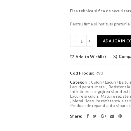
Fisa tehnica si fisa de securitate
Pentru firme si institutii preturile
ADAUGĂ ÎN C
Comp
Add to Wishlist
Cod Produs:
RV3
Categorii:
Culori / Lacuri / Baitur
Lacuri pentru metal
,
Rezistent la
Intretinerea, ingrijirea si protect
Lacuire si culori
,
Matuire rezisten
,
Metal
,
Matuire rezistenta la tem
Produse de reparat auto si barci 
Share