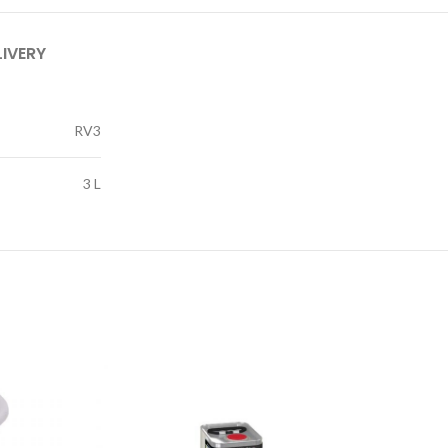
LIVERY
RV3
3 L