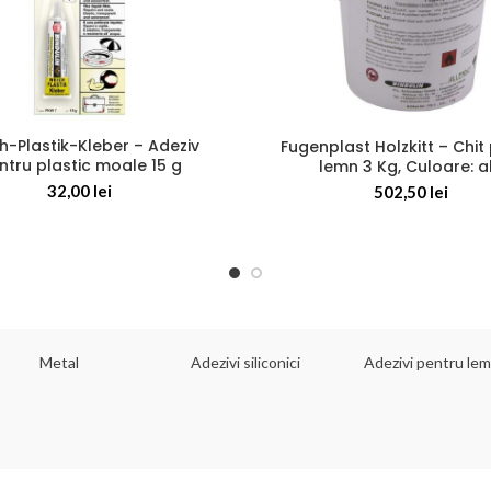
h-Plastik-Kleber – Adeziv
Fugenplast Holzkitt – Chit
ntru plastic moale 15 g
lemn 3 Kg, Culoare: a
32,00
lei
502,50
lei
Metal
Adezivi siliconici
Adezivi pentru le