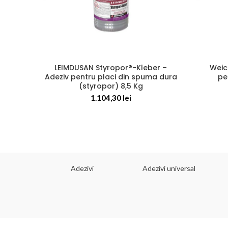
LEIMDUSAN Styropor®-Kleber –
Weic
Adeziv pentru placi din spuma dura
pe
(styropor) 8,5 Kg
1.104,30
lei
 dorinta
Adezivi
Adezivi universal