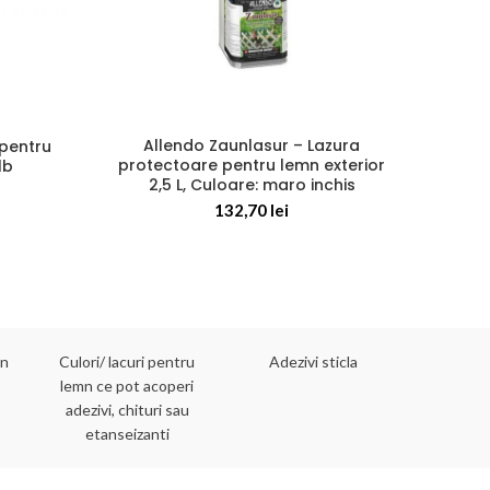
Allendo Zaunlasur – Lazura
 pentru
H
protectoare pentru lemn exterior
lb
2,5 L, Culoare: maro inchis
132,70
lei
mn
Culori/ lacuri pentru
Adezivi sticla
Adezivi 
lemn ce pot acoperi
adezivi, chituri sau
etanseizanti