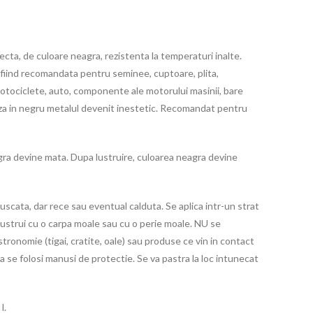
cta, de culoare neagra, rezistenta la temperaturi inalte.
, fiind recomandata pentru seminee, cuptoare, plita,
tociclete, auto, componente ale motorului masinii, bare
za in negru metalul devenit inestetic. Recomandat pentru
agra devine mata. Dupa lustruire, culoarea neagra devine
 uscata, dar rece sau eventual calduta. Se aplica intr-un strat
lustrui cu o carpa moale sau cu o perie moale. NU se
ronomie (tigai, cratite, oale) sau produse ce vin in contact
 se folosi manusi de protectie. Se va pastra la loc intunecat
l.