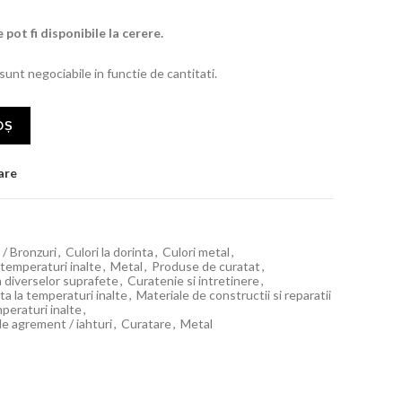
 pot fi disponibile la cerere.
 sunt negociabile in functie de cantitati.
OȘ
are
i / Bronzuri
,
Culori la dorinta
,
Culori metal
,
 temperaturi inalte
,
Metal
,
Produse de curatat
,
ia diverselor suprafete
,
Curatenie si intretinere
,
ta la temperaturi inalte
,
Materiale de constructii si reparatii
peraturi inalte
,
de agrement / iahturi
,
Curatare
,
Metal