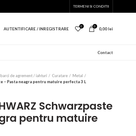
TERMENI SI CONDITII
0
0
AUTENTIFICARE / INREGISTRARE
0,00
lei
Contact
barci de agrement / iahturi
Curatare
Metal
 Pasta neagra pentru matuire perfecta 3 L
HWARZ Schwarzpaste
gra pentru matuire