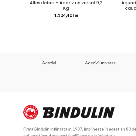
Alleskleber – Adeziv universal 9,2
Aquari
Kg
cauc
1.104,40
lei
 dorinta
Adezivi
Adezivi universal
Firma Bindulin infiintata in 1937, implineste in acest an 80 d
ani, apartinand aceleasi familii inca de la infiintare.