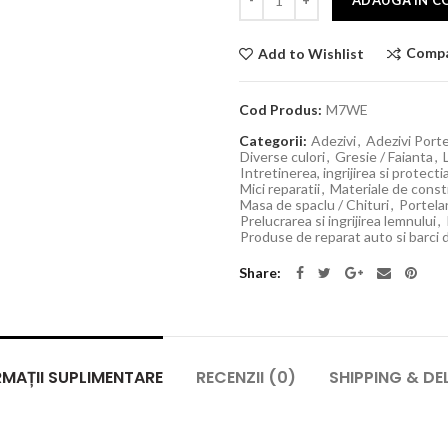
ADAUGĂ ÎN C
Comp
Add to Wishlist
Cod Produs:
M7WE
Categorii:
Adezivi
,
Adezivi Port
Diverse culori
,
Gresie / Faianta
,
Intretinerea, ingrijirea si protect
Mici reparatii
,
Materiale de constru
Masa de spaclu / Chituri
,
Portela
Prelucrarea si ingrijirea lemnului
,
Produse de reparat auto si barci 
Share
MAȚII SUPLIMENTARE
RECENZII (0)
SHIPPING & DE