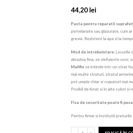
44,20
lei
Pasta pentru reparatii suprafe
portelanate sau glazurate, cum ar fi
gresie. Rezistent la apa si la tem
Mod de intrebuintare:
Locurile 
abraziva fina, se slefuieste usor, 
Mailfix
se intinde intr-un strat fo
mai multe straturi, stratul anterio
pot umple chiar si crapaturi mai ma
Posibil de livrat si in alte culori si
Fisa de securitate poate fi pusa 
Pentru firme si institutii preturile