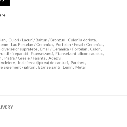
OȘ
are
elan
,
Culori / Lacuri / Baituri / Bronzuri
,
Culori la dorinta
,
Lemn
,
Lac Portelan / Ceramica
,
Portelan / Email / Ceramica
,
ia diverselor suprafete
,
Email / Ceramica / Portelan
,
Culori
,
ctii si reparatii
,
Etanseizanti
,
Etanseizant silicon cauciuc
,
n
,
Piatra / Gresie / Faianta
,
Adezivi
,
Incleiere
,
Incleierea (lipirea) de canturi
,
Parchet
,
de agrement / iahturi
,
Etanseizanti
,
Lemn
,
Metal
LIVERY