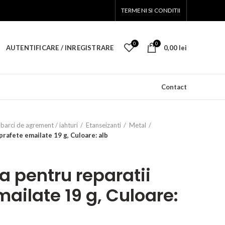
TERMENI SI CONDITII
0
0
AUTENTIFICARE / INREGISTRARE
0,00
lei
Contact
barci de agrement / iahturi
Etanseizanti
Metal
prafete emailate 19 g, Culoare: alb
ta pentru reparatii
ailate 19 g, Culoare: