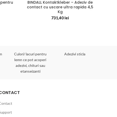
 pentru
BINDALL Kontaktkleber – Adeziv de
Dic
contact cu uscare ultra rapida 4,5
to
Kg
C
731,40
lei
mn
Culori/ lacuri pentru
Adezivi sticla
Adezivi 
lemn ce pot acoperi
adezivi, chituri sau
etanseizanti
CONTACT
Contact
Support