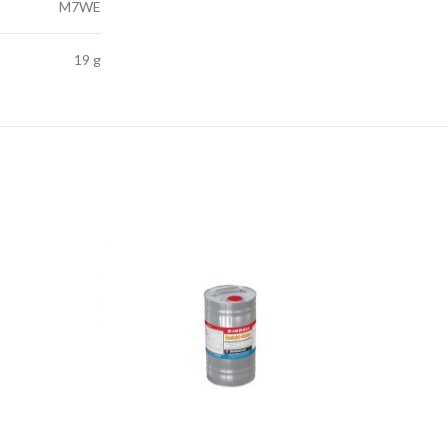
M7WE
19 g