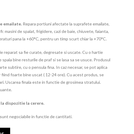
te emailate.
Repara portiuni afectate la suprafete emailate,
: masini de spalat, frigidere, cazi de baie, chiuvete, faianta,
peraturi pana la +60°C, pentru un timp scurt chiar la +70°C.
de reparat sa fie curate, degresate si uscate. Cu o hartie
se spala bine resturile de praf si se lasa sa se usuce. Produsul
arte subtire, cu o pensula fina. In caz necesar, se pot aplica
r fiind foarte bine uscat ( 12-24 ore). Cu acest produs, se
ri. Uscarea finala este in functie de grosimea stratului.
 nuante.
la dispozitie la cerere.
 sunt negociabile in functie de cantitati.