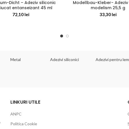
um-Dicht – Adeziv siliconic
Modellbau-Kleber- Adeziv
iucat entanseizant 45 ml
modelism 25,5 g
72,10
lei
33,30
lei
Metal
Adezivi siliconici
Adezivi pentru le
LINKURI UTILE
ANPC
e
Politica Cookie