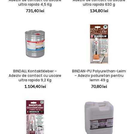
ultra rapida 4,5 Kg
ultra rapida 630 g
731,40
lei
134,80
lei
BINDALL Kontaktkleber –
BINDAN-PU Polyurethan-Leim
Adeziv de contact cu uscare
– Adeziv poliuretan pentru
ultra rapida 9,2 Kg
lemn 49 g
1.104,40
lei
70,80
lei