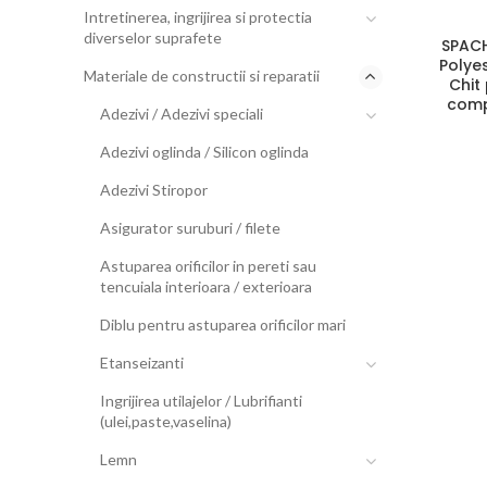
Intretinerea, ingrijirea si protectia
diverselor suprafete
SPACH
Polye
Materiale de constructii si reparatii
Chit 
comp
Adezivi / Adezivi speciali
Adezivi oglinda / Silicon oglinda
Adezivi Stiropor
Asigurator suruburi / filete
Astuparea orificilor in pereti sau
tencuiala interioara / exterioara
Diblu pentru astuparea orificilor mari
Etanseizanti
Ingrijirea utilajelor / Lubrifianti
(ulei,paste,vaselina)
Lemn