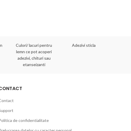
mn
Culori/ lacuri pentru
Adezivi sticla
Adezivi 
lemn ce pot acoperi
adezivi, chituri sau
etanseizanti
CONTACT
Contact
Support
Politica de confidentialitate
Prelucrarea datelor cu caracter personal