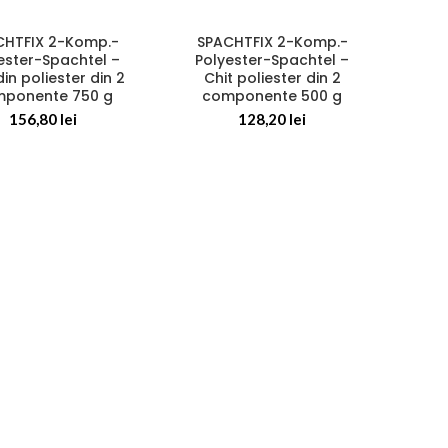
CHTFIX 2-Komp.-
SPACHTFIX 2-Komp.-
ester-Spachtel –
Polyester-Spachtel –
din poliester din 2
Chit poliester din 2
ponente 750 g
componente 500 g
156,80
lei
128,20
lei