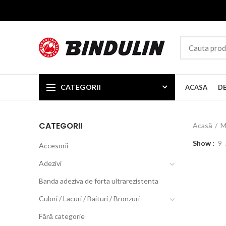
CATEGORII
ACASA
D
CATEGORII
Acasă
M
Show
9
Accesorii
Adezivi
Banda adeziva de forta ultrarezistenta
Culori / Lacuri / Baituri / Bronzuri
Fără categorie