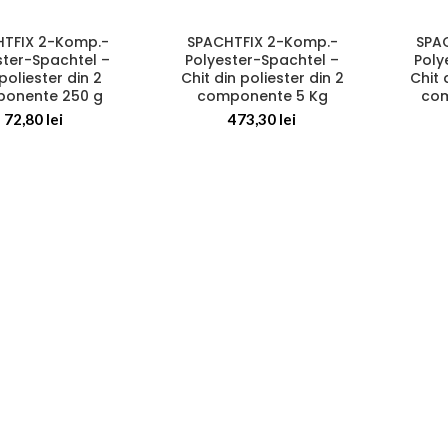
TFIX 2-Komp.-
SPACHTFIX 2-Komp.-
SPA
ster-Spachtel –
Polyester-Spachtel –
Poly
poliester din 2
Chit din poliester din 2
Chit 
onente 250 g
componente 5 Kg
com
72,80
lei
473,30
lei