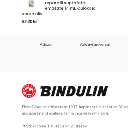
reparatii suprafete
emailate 14 ml, Culoare:
verde oliv
83,30
lei
 dorinta
Adezivi
Adezivi universal
Firma Bindulin infiintata in 1937, implineste in acest an 80 d
ani, apartinand aceleasi familii inca de la infiintare.
Str. Nicolae Titulescu Nr. 2, Brasov