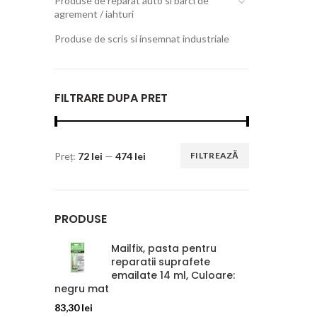
Produse de reparat auto si barci de
agrement / iahturi
Produse de scris si insemnat industriale
FILTRARE DUPA PRET
Preț:
72 lei
—
474 lei
FILTREAZĂ
PRODUSE
Mailfix, pasta pentru
reparatii suprafete
emailate 14 ml, Culoare:
negru mat
83,30
lei