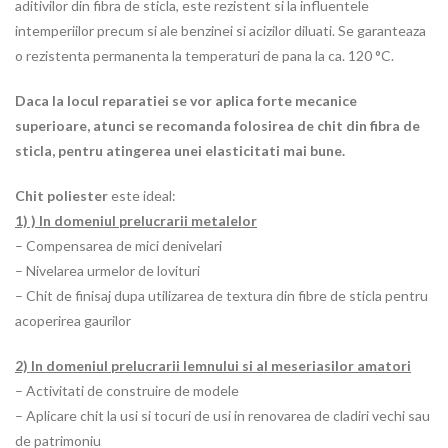
aditivilor din fibra de sticla, este rezistent si la influentele
intemperiilor precum si ale benzinei si acizilor diluati. Se garanteaza
o rezistenta permanenta la temperaturi de pana la ca. 120 °C.
Daca la locul reparatiei se vor aplica forte mecanice
superioare, atunci se recomanda folosirea de chit din fibra de
sticla, pentru atingerea unei elasticitati mai bune.
Chit poliester
este ideal:
1) ) In domeniul prelucrarii metalelor
– Compensarea de mici denivelari
– Nivelarea urmelor de lovituri
– Chit de finisaj dupa utilizarea de textura din fibre de sticla pentru
acoperirea gaurilor
2) In domeniul prelucrarii lemnului si al meseriasilor amatori
– Activitati de construire de modele
– Aplicare chit la usi si tocuri de usi in renovarea de cladiri vechi sau
de patrimoniu