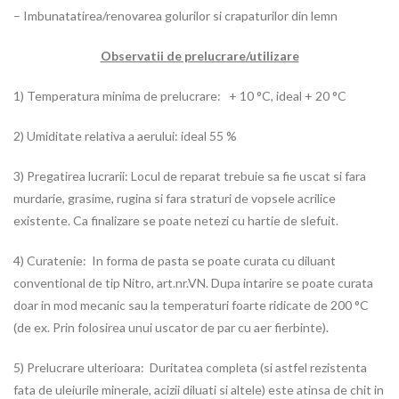
– Imbunatatirea/renovarea golurilor si crapaturilor din lemn
Observatii de prelucrare/utilizare
1) Temperatura minima de prelucrare: + 10 °C, ideal + 20 °C
2) Umiditate relativa a aerului: ideal 55 %
3) Pregatirea lucrarii: Locul de reparat trebuie sa fie uscat si fara
murdarie, grasime, rugina si fara straturi de vopsele acrilice
existente. Ca finalizare se poate netezi cu hartie de slefuit.
4) Curatenie: In forma de pasta se poate curata cu diluant
conventional de tip Nitro, art.nr.VN. Dupa intarire se poate curata
doar in mod mecanic sau la temperaturi foarte ridicate de 200 °C
(de ex. Prin folosirea unui uscator de par cu aer fierbinte).
5) Prelucrare ulterioara: Duritatea completa (si astfel rezistenta
fata de uleiurile minerale, acizii diluati si altele) este atinsa de chit in