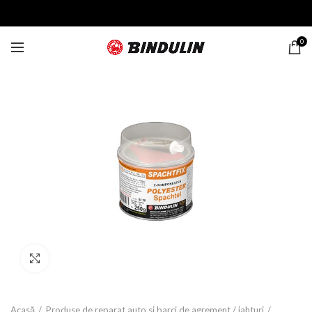
0
Click to enlarge
Acasă
Produse de reparat auto si barci de agrement / iahturi