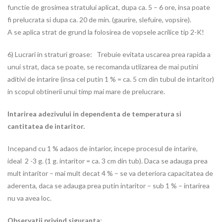
functie de grosimea stratului aplicat, dupa ca. 5 – 6 ore, insa poate
fi prelucrata si dupa ca. 20 de min. (gaurire, slefuire, vopsire).
A se aplica strat de grund la folosirea de vopsele acrilice tip 2-K!
6) Lucrari in straturi groase: Trebuie evitata uscarea prea rapida a
unui strat, daca se poate, se recomanda utlizarea de mai putini
aditivi de intarire (insa cel putin 1 % = ca. 5 cm din tubul de intaritor)
in scopul obtinerii unui timp mai mare de prelucrare.
Intarirea adezivului in dependenta de temperatura si
cantitatea de intaritor.
Incepand cu 1 % adaos de intarior, incepe procesul de intarire,
ideal 2 -3 g. (1 g. intaritor = ca. 3 cm din tub). Daca se adauga prea
mult intaritor – mai mult decat 4 % – se va deteriora capacitatea de
aderenta, daca se adauga prea putin intaritor – sub 1 % – intarirea
nu va avea loc.
Observatii privind siguranta
: