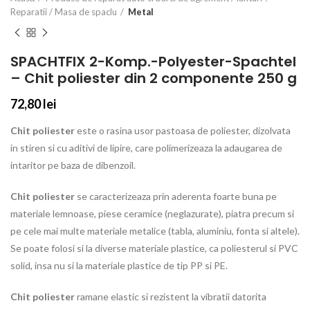
Reparatii / Masa de spaclu
Metal
SPACHTFIX 2-Komp.-Polyester-Spachtel
– Chit poliester din 2 componente 250 g
72,80
lei
Chit poliester
este o rasina usor pastoasa de poliester, dizolvata
in stiren si cu aditivi de lipire, care polimerizeaza la adaugarea de
intaritor pe baza de dibenzoil.
Chit poliester
se caracterizeaza prin aderenta foarte buna pe
materiale lemnoase, piese ceramice (neglazurate), piatra precum si
pe cele mai multe materiale metalice (tabla, aluminiu, fonta si altele).
Se poate folosi si la diverse materiale plastice, ca poliesterul si PVC
solid, insa nu si la materiale plastice de tip PP si PE.
Chit poliester
ramane elastic si rezistent la vibratii datorita