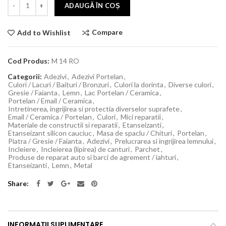
ADAUGĂ ÎN COȘ
Compare
Add to Wishlist
Cod Produs:
M 14 RO
Categorii:
Adezivi
,
Adezivi Portelan
,
Culori / Lacuri / Baituri / Bronzuri
,
Culori la dorinta
,
Diverse culori
,
Gresie / Faianta
,
Lemn
,
Lac Portelan / Ceramica
,
Portelan / Email / Ceramica
,
Intretinerea, ingrijirea si protectia diverselor suprafete
,
Email / Ceramica / Portelan
,
Culori
,
Mici reparatii
,
Materiale de constructii si reparatii
,
Etanseizanti
,
Etanseizant silicon cauciuc
,
Masa de spaclu / Chituri
,
Portelan
,
Piatra / Gresie / Faianta
,
Adezivi
,
Prelucrarea si ingrijirea lemnului
,
Incleiere
,
Incleierea (lipirea) de canturi
,
Parchet
,
Produse de reparat auto si barci de agrement / iahturi
,
Etanseizanti
,
Lemn
,
Metal
Share
INFORMAȚII SUPLIMENTARE