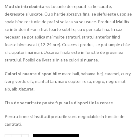
Mod de intrebuintare:
Locurile de reparat sa fie curate,
degresate si uscate. Cu o hartie abraziva fina, se slefuieste usor, se
spala bine resturile de praf si se lasa sa se usuce. Produsul
Mailfix
se intinde intr-un strat foarte subtire, cu o pensula fina. In caz
necesar, se pot aplica mai multe straturi, stratul anterior fiind
foarte bine uscat ( 12-24 ore). Cu acest produs, se pot umple chiar
si crapaturi mai mari. Uscarea finala este in functie de grosimea
stratului. Posibil de livrat si in alte culori si nuante.
Culori si nuante disponibile:
maro bali, bahama-bej, caramel, curry,
ivory, verde oliv, manhattan, maro cuptor, rosu, negru, negru mat,
alb, alb glazurat.
Fisa de securitate poate fi pusa la dispozitie la cerere.
Pentru firme si institutii preturile sunt negociabile in functie de
cantitati.