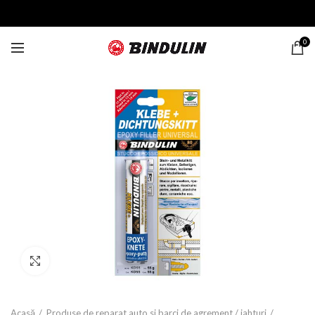
0
Click to enlarge
Acasă
Produse de reparat auto si barci de agrement / iahturi