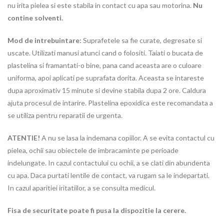
nu irita pielea si este stabila in contact cu apa sau motorina.
Nu
contine solventi.
Mod de intrebuintare:
Suprafetele sa fie curate, degresate si
uscate. Utilizati manusi atunci cand o folositi. Taiati o bucata de
plastelina si framantati-o bine, pana cand aceasta are o culoare
uniforma, apoi aplicati pe suprafata dorita. Aceasta se intareste
dupa aproximativ 15 minute si devine stabila dupa 2 ore. Caldura
ajuta procesul de intarire. Plastelina epoxidica este recomandata a
se utiliza pentru reparatii de urgenta.
ATENTIE!
A nu se lasa la indemana copiilor. A se evita contactul cu
pielea, ochii sau obiectele de imbracaminte pe perioade
indelungate. In cazul contactului cu ochii, a se clati din abundenta
cu apa. Daca purtati lentile de contact, va rugam sa le indepartati.
In cazul aparitiei iritatiilor, a se consulta medicul.
Fisa de securitate poate fi pusa la dispozitie la cerere.