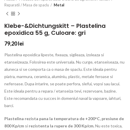
Reparatii / Masa de spaclu
Metal
Klebe-&Dichtungskitt – Plastelina
epoxidica 55 g, Culoare: gri
79,20
lei
Plastelina epoxidica
lipeste, fixeaza, sigileaza, izoleaza si
etanseizeaza. Folosirea este universala. Nu curge, etanseiseaza, nu
aluneca si se comporta ca o masa de spaclu. Este ideala pentru
piatra, marmura, ceramica, aluminiu, plastic, metale feroase si
neferoase. Dupa intarire, se poate perfora, slefui, vopsi sau lacui.
Este ideala pentru a repara / etanseiza tevi, rezervoare, bazine.
Este recomandata cu succes in domeniul naval la vapoare, iahturi,
barci.
Plastelina rezista pana la temperatura de +200°C, presiune de
800 Kp/cm
si
rezistenta la rupere de 300 Kp/cm.
Nu este toxica,