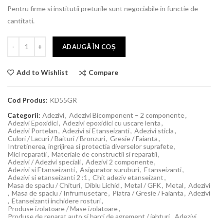
Pentru firme si institutii preturile sunt negociabile in functie de
cantitati.
ADAUGĂ ÎN COȘ
Compare
Add to Wishlist
Cod Produs:
KD55GR
Categorii:
Adezivi
,
Adezivi Bicomponent – 2 componente
,
Adezivi Epoxidici
,
Adezivi epoxidici cu uscare lenta
,
Adezivi Portelan
,
Adezivi si Etanseizanti
,
Adezivi sticla
,
Culori / Lacuri / Baituri / Bronzuri
,
Gresie / Faianta
,
Intretinerea, ingrijirea si protectia diverselor suprafete
,
Mici reparatii
,
Materiale de constructii si reparatii
,
Adezivi / Adezivi speciali
,
Adezivi 2 componente
,
Adezivi si Etanseizanti
,
Asigurator suruburi
,
Etanseizanti
,
Adezivi si etanseizanti 2 :1
,
Chit adeziv etanseizant
,
Masa de spaclu / Chituri
,
Diblu Lichid
,
Metal / GFK
,
Metal
,
Adezivi
,
Masa de spaclu / Infrumusetare
,
Piatra / Gresie / Faianta
,
Adezivi
,
Etanseizanti inchidere rosturi
,
Produse izolatoare / Mase izolatoare
,
Produse de reparat auto si barci de agrement / iahturi
,
Adezivi
,