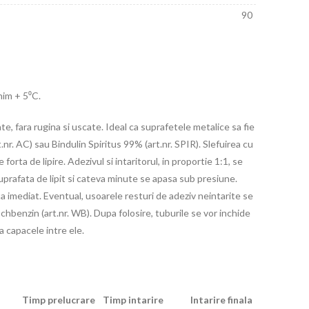
90
nim + 5⁰C.
e, fara rugina si uscate. Ideal ca suprafetele metalice sa fie
nr. AC) sau Bindulin Spiritus 99% (art.nr. SPIR). Slefuirea cu
forta de lipire. Adezivul si intaritorul, in proportie 1:1, se
prafata de lipit si cateva minute se apasa sub presiune.
a imediat. Eventual, usoarele resturi de adeziv neintarite se
hbenzin (art.nr. WB). Dupa folosire, tuburile se vor inchide
a capacele intre ele.
Timp prelucrare
Timp intarire
Intarire finala