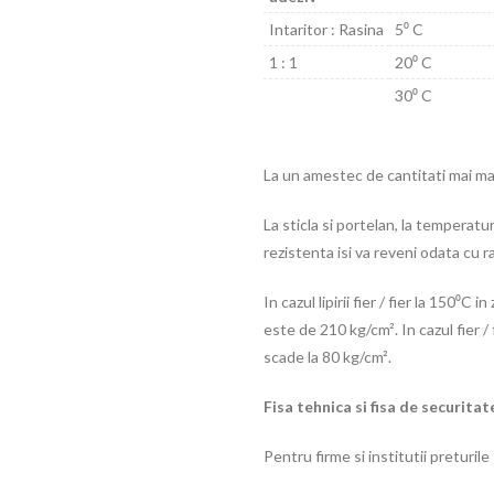
Intaritor : Rasina
5⁰ C
1 : 1
20⁰ C
30⁰ C
La un amestec de cantitati mai mar
La sticla si portelan, la temperatu
rezistenta isi va reveni odata cu r
In cazul lipirii fier / fier la 150⁰C 
este de 210 kg/cm². In cazul fier / 
scade la 80 kg/cm².
Fisa tehnica si fisa de securitate
Pentru firme si institutii preturile