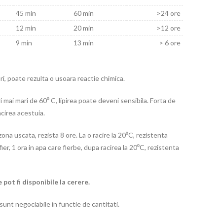
45 min
60 min
>24 ore
12 min
20 min
>12 ore
9 min
13 min
> 6 ore
i, poate rezulta o usoara reactie chimica.
ri mai mari de 60⁰ C, lipirea poate deveni sensibila. Forta de
acirea acestuia.
in zona uscata, rezista 8 ore. La o racire la 20⁰C, rezistenta
fier, 1 ora in apa care fierbe, dupa racirea la 20⁰C, rezistenta
 pot fi disponibile la cerere.
 sunt negociabile in functie de cantitati.