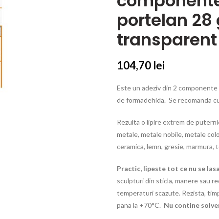
componente 
portelan 28 
transparent
104,70
lei
Este un adeziv din 2 componente p
de formadehida. Se recomanda cu 
Rezulta o lipire extrem de putern
metale, metale nobile, metale color
ceramica, lemn, gresie, marmura, t
Practic, lipeste tot ce nu se lasa
sculpturi din sticla, manere sau rec
temperaturi scazute. Rezista, tim
pana la +70°C.
Nu contine solve