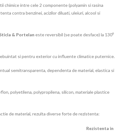
ctii chimice intre cele 2 componente (polyamin si rasina
tenta contra benzinei, acizilor diluati, uleiuri, alcool si
Sticla & Portelan
este reversibil (se poate desface) la 130⁰
rebuintat si pentru exterior cu influente climatice puternice.
ntual semitransparenta, dependenta de material, elastica si
on, polyetilena, polypropilena, silicon, materiale plastice
ctie de material, rezulta diverse forte de rezistenta:
Rezistenta in