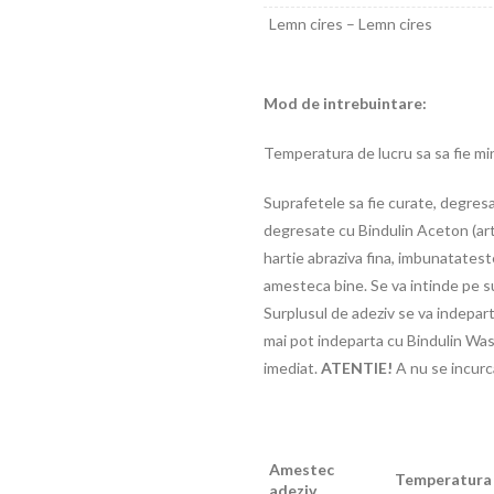
Lemn cires – Lemn cires
Mod de intrebuintare:
Temperatura de lucru sa sa fie mi
Suprafetele sa fie curate, degresat
degresate cu Bindulin Aceton (art.
hartie abraziva fina, imbunatateste 
amesteca bine. Se va intinde pe su
Surplusul de adeziv se va indepart
mai pot indeparta cu Bindulin Wasc
imediat.
ATENTIE!
A nu se incurc
Amestec
Temperatura
adeziv