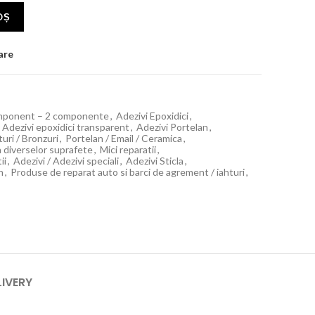
OȘ
are
omponent – 2 componente
,
Adezivi Epoxidici
,
Adezivi epoxidici transparent
,
Adezivi Portelan
,
turi / Bronzuri
,
Portelan / Email / Ceramica
,
ia diverselor suprafete
,
Mici reparatii
,
ii
,
Adezivi / Adezivi speciali
,
Adezivi Sticla
,
n
,
Produse de reparat auto si barci de agrement / iahturi
,
LIVERY