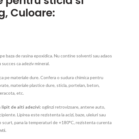
pentru sticla si
g, Culoare:
e baza de rasina epoxidica. Nu contine solventi sau adaos
succes ca adeziv mineral.
ica pe materiale dure. Confera o sudura chimica pentru
ate, materiale plastice dure, sticla, portelan, beton,
eracota, etc.
 lipit de alti adezivi:
oglinzi retrovizoare, antene auto,
ipiente. Lipirea este rezistenta la acizi, baze, uleiuri sau
p scurt, pana la temperaturi de +180°C, rezistenta curenta
nti.