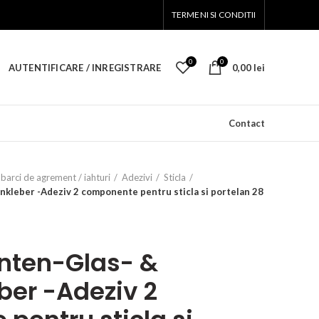
TERMENI SI CONDITII
0
0
AUTENTIFICARE / INREGISTRARE
0,00
lei
Contact
barci de agrement / iahturi
Adezivi
Sticla
kleber -Adeziv 2 componente pentru sticla si portelan 28
ten-Glas- &
ber -Adeziv 2