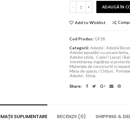
ADAUGĂ ÎN C
Comp
Add to Wishlist
Cod Produs:
GP28
Categorii:
Adezivi
,
Adezivi Bic
Adezivi epoxidici cu uscare lenta
,
Adezivi sticla
,
Culori / Lacuri / Bai
Intretinerea, ingrijirea si protect
Materiale de constructii si reparat
Masa de spaclu / Chituri
,
Portela
Adezivi
,
Sticla
Share
MAȚII SUPLIMENTARE
RECENZII (0)
SHIPPING & DE