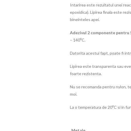
Intarirea este rezultatul unei rea
epoxidica). Lipirea finala este rezis
bineinteles apei.
Adezivul 2 componente pentru 
– 140⁰C.
Datorita acestui fapt, poate fi int
Lipirea este transparenta sau eve
foarte rezistenta.
Nu se recomanda pentru nylon, tefl
moi.
La o temperatura de 20⁰C si in fun
Metale