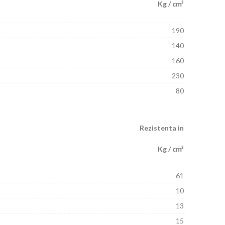
Kg / cm²
190
140
160
230
80
Rezistenta in
Kg / cm²
61
10
13
15