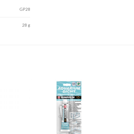
GP28
28 g