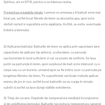
Spiritus, art.nr.SPIR, pentru a se inlatura rasina.
Pregatirea prealabila ideala
: Lemnul ce urmeaza a fi baituit este mai
intai uat, astfel incat fibrele de lemn sa absoarba apa, apoi este
slefuit neted si suprafata este egalizata. Astfel, se evita eventuala
indoire a lemnului.
2) Aplicarea baitului: Baiturile de lemn se aplica prin vaporizare (are
capacitate de aplicare tip airless), scufundare, cu pensula
sau buretele in mod suficient si cat se poate de uniform. Se lasa
putin sa patrunda in lemn, apoi surplusul de bait este inlaturat cu o
carpa sau cu un burete, urmand apoi sa fie intins usor cu pensula pe
lungimea fibrelor de lemn. Pe suprafetele verticale trebuie aplicat
mereu de jos in sus, astfel incat baiturile sa nu curga in siroaie
subtiri si astfel sa lase dungi vizibile evindente.
3) Timp de uscare: Depinde de temperatura mediului inconjurator
si de umiditatea lemnului. Baiturile necesita la temperatura camerei