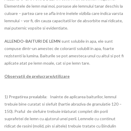
Elementele de lemn mai moi, poroase ale lemnului tanar deschis la
culoare – partea care se afla intre inelele vizibila care indica varsta
lemnului – vor fi, din cauza capacitatii lor de absorbite mai ridicate,
mai puternic vopsite si evidentiate.
ALLENDO-BAITURI DE LEMN
sunt solubile in apa, ele sunt
compuse dintr-un amestec de coloranti solubili in apa, foarte
rezistenti la lumina. Baiturile se pot amesteca unul cu altul si pot fi
aplicate atat pe lemn moale, cat si pe lemn tare.
Observatii de prelucrare/utilizare
1) Pregatirea prealabila: Inainte de aplicarea baiturilor, lemnul
trebuie bine curatat si slefuit (hartie abraziva de granulatie 120 –
150). Praful de slefuire trebuie inlaturat complet din porii
suprafetei de lemn cu ajutorul unei perii. Lemnele cu continut
ridicat de rasini (molid, pin si altele) trebuie tratate cu Bindulin