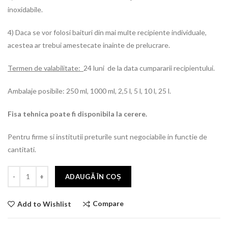
inoxidabile.
4) Daca se vor folosi baituri din mai multe recipiente individuale,
acestea ar trebui amestecate inainte de prelucrare.
Termen de valabilitate:
24 luni de la data cumpararii recipientului.
Ambalaje posibile: 250 ml, 1000 ml, 2,5 l, 5 l, 10 l, 25 l.
Fisa tehnica poate fi disponibila la cerere.
Pentru firme si institutii preturile sunt negociabile in functie de
cantitati.
ADAUGĂ ÎN COȘ
Compare
Add to Wishlist