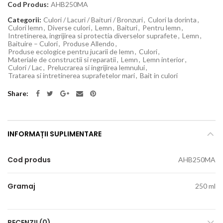
Cod Produs:
AHB250MA
Categorii:
Culori / Lacuri / Baituri / Bronzuri
,
Culori la dorinta
,
Culori lemn
,
Diverse culori
,
Lemn
,
Baituri
,
Pentru lemn
,
Intretinerea, ingrijirea si protectia diverselor suprafete
,
Lemn
,
Baituire – Culori
,
Produse Allendo
,
Produse ecologice pentru jucarii de lemn
,
Culori
,
Materiale de constructii si reparatii
,
Lemn
,
Lemn interior
,
Culori / Lac
,
Prelucrarea si ingrijirea lemnului
,
Tratarea si intretinerea suprafetelor mari
,
Bait in culori
Share
INFORMAȚII SUPLIMENTARE
Cod produs
AHB250MA
Gramaj
250 ml
RECENZII (0)