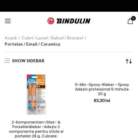
0
Acasă
Culori / Lacuri / Baituri / Bronzuri
Portelan / Email / Ceramica
SHOW SIDEBAR
5-Min.-Epoxy-Kleber – Epoxy
Adeziv profesional 5 minute
20 g
83,30
lei
2-Komponenten-Glas- &
Porzellankleber -Adeziv 2
componente pentru sticla si
portelan 28 g, Culoare: