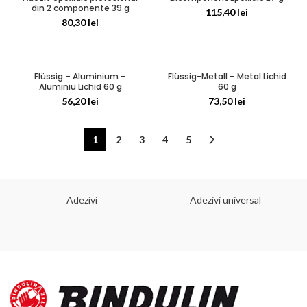
din 2 componente 39 g
115,40
lei
80,30
lei
Flüssig – Aluminium –
Flüssig-Metall – Metal Lichid
Aluminiu Lichid 60 g
60 g
56,20
lei
73,50
lei
1
2
3
4
5
Adezivi
Adezivi universal