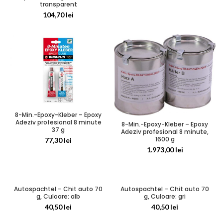
transparent
104,70
lei
8-Min.-Epoxy-Kleber – Epoxy
Adeziv profesional 8 minute
8-Min.-Epoxy-Kleber – Epoxy
37 g
Adeziv profesional 8 minute,
1600 g
77,30
lei
1.973,00
lei
Autospachtel – Chit auto 70
Autospachtel – Chit auto 70
g, Culoare: alb
g, Culoare: gri
40,50
lei
40,50
lei