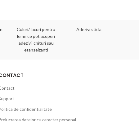
mn
Culori/ lacuri pentru
Adezivi sticla
Adezivi 
lemn ce pot acoperi
adezivi, chituri sau
etanseizanti
CONTACT
Contact
Support
Politica de confidentialitate
Prelucrarea datelor cu caracter personal