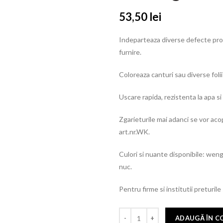
53,50
lei
Indeparteaza diverse defecte proven
furnire.
Coloreaza canturi sau diverse foli
Uscare rapida, rezistenta la apa si
Zgarieturile mai adanci se vor aco
art.nr.WK.
Culori si nuante disponibile: wenge
nuc.
Pentru firme si institutii preturile
ADAUGĂ ÎN C