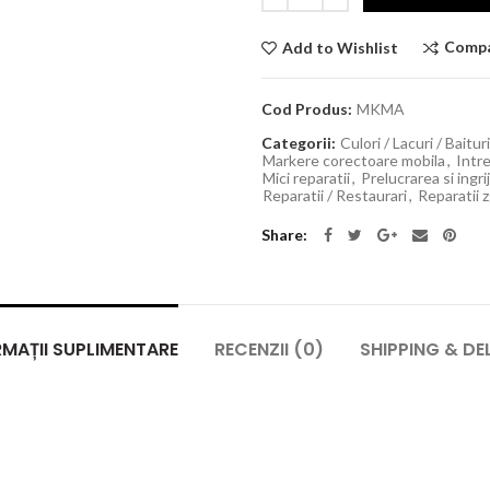
Comp
Add to Wishlist
Cod Produs:
MKMA
Categorii:
Culori / Lacuri / Baitur
Markere corectoare mobila
,
Intre
Mici reparatii
,
Prelucrarea si ingri
Reparatii / Restaurari
,
Reparatii 
Share
MAȚII SUPLIMENTARE
RECENZII (0)
SHIPPING & DE