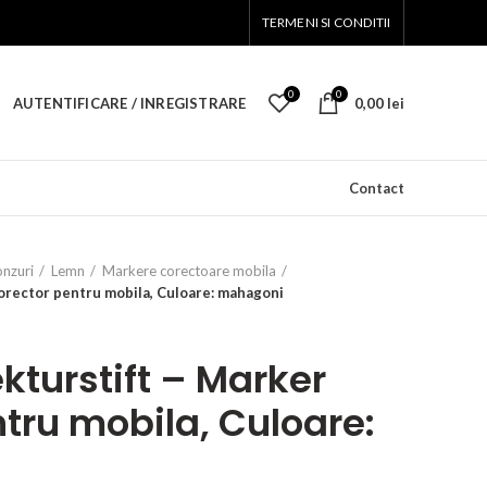
TERMENI SI CONDITII
0
0
AUTENTIFICARE / INREGISTRARE
0,00
lei
Contact
onzuri
Lemn
Markere corectoare mobila
orector pentru mobila, Culoare: mahagoni
kturstift – Marker
tru mobila, Culoare: