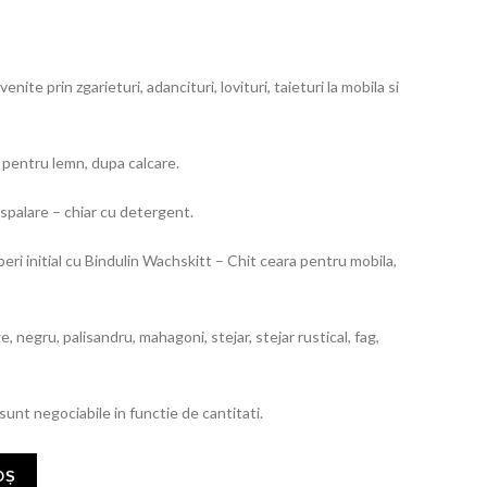
ite prin zgarieturi, adancituri, lovituri, taieturi la mobila si
i pentru lemn, dupa calcare.
 spalare – chiar cu detergent.
peri initial cu Bindulin Wachskitt – Chit ceara pentru mobila,
, negru, palisandru, mahagoni, stejar, stejar rustical, fag,
 sunt negociabile in functie de cantitati.
OȘ