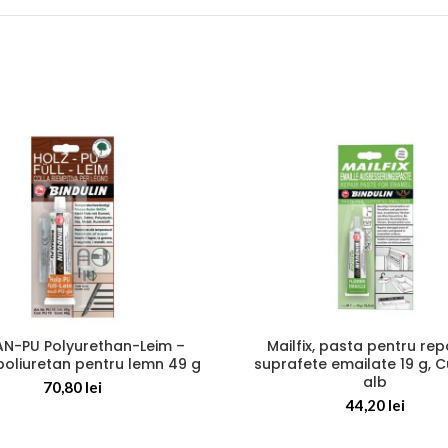
AN-PU Polyurethan-Leim –
Mailfix, pasta pentru rep
poliuretan pentru lemn 49 g
suprafete emailate 19 g, C
alb
70,80
lei
44,20
lei