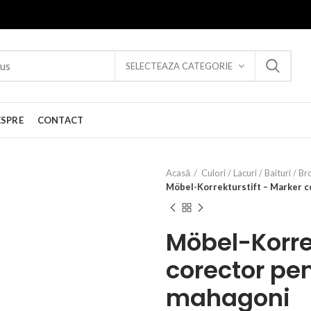
SELECTEAZA CATEGORIE
ESPRE
CONTACT
Acasă
Culori / Lacuri / Baituri / Br
Möbel-Korrekturstift – Marker c
Möbel-Korre
corector pen
mahagoni