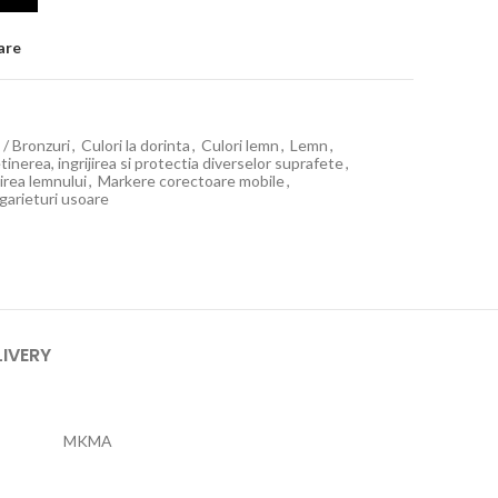
are
i / Bronzuri
,
Culori la dorinta
,
Culori lemn
,
Lemn
,
tinerea, ingrijirea si protectia diverselor suprafete
,
jirea lemnului
,
Markere corectoare mobile
,
zgarieturi usoare
LIVERY
MKMA