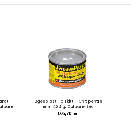
aratii
Fugenplast Holzkitt – Chit pentru
Dopp
uloare:
lemn 420 g, Culoare: tec
adezi
105,70
lei