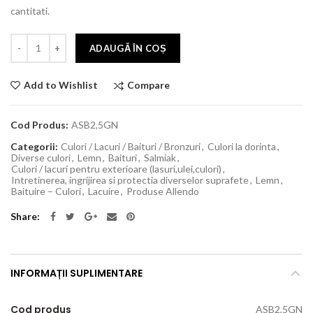
cantitati.
ADAUGĂ ÎN COȘ
Compare
Add to Wishlist
Cod Produs:
ASB2,5GN
Categorii:
Culori / Lacuri / Baituri / Bronzuri
,
Culori la dorinta
,
Diverse culori
,
Lemn
,
Baituri
,
Salmiak
,
Culori / lacuri pentru exterioare (lasuri,ulei,culori)
,
Intretinerea, ingrijirea si protectia diverselor suprafete
,
Lemn
,
Baituire – Culori
,
Lacuire
,
Produse Allendo
Share
INFORMAȚII SUPLIMENTARE
Cod produs
ASB2,5GN