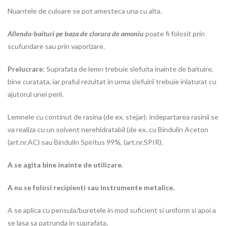
Nuantele de culoare se pot amesteca una cu alta.
Allendo-baituri pe baza de clorura de amoniu
poate fi folosit prin
scufundare sau prin vaporizare.
Prelucrare
: Suprafata de lemn trebuie slefuita inainte de baituire,
bine curatata, iar praful rezultat in urma slefuirii trebuie inlaturat cu
ajutorul unei perii.
Lemnele cu continut de rasina (de ex. stejar): indepartarea rasinii se
va realiza cu un solvent nerehidratabil (de ex. cu Bindulin Aceton
(art.nr.AC) sau Bindulin Spiritus 99%, (art.nr.SPIR).
A se agita bine inainte de utilizare.
A nu se folosi recipienti sau instrumente metalice.
A se aplica cu pensula/buretele in mod suficient si uniform si apoi a
se lasa sa patrunda in suprafata.