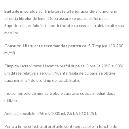
Baiturile in surplus vor fi inlaturate ulterior usor de-a lungul si in
directia fibrelor de lemn. Dupa uscare se poate slefui usor.
Suprafetele prefabricate pot fi tratate cu ceara sau ulei, lacuite sau
matuite.
Consum
:
1 litru este recomandat pentru ca. 5-7 mp
(ca.140-200
ml/m²)
Timp de lucrabilitate: Uscat ca praful dupa ca. 8 ore (la 20°C si 50%
umiditate relativa a aerului). Nuanta finala de culoare se obtine
dupa minim 24 de ore timp de lucrabilitate.
Instrumentele de munca trebuie curatate cu apa imediat dupa
utilizare.
Ambalaje posibile: 250 ml, 1000 ml, 2,5 l, 5 l, 10 l, 25 l.
Pentru firme si institutii preturile sunt negociabile in functie de