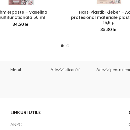
hmierpaste – Vaselina
Hart-Plastik-Kleber – A
ultifunctionala 50 ml
profesional materiale plast
15,5 g
34,50
lei
35,30
lei
Metal
Adezivi siliconici
Adezivi pentru le
LINKURI UTILE
ANPC