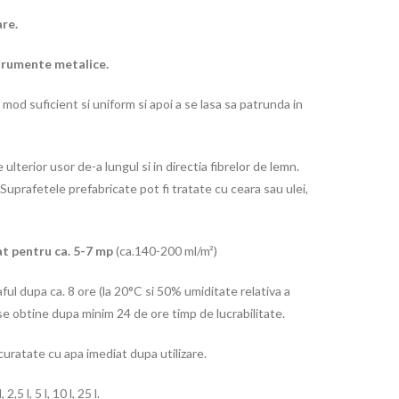
are.
strumente metalice.
mod suficient si uniform si apoi a se lasa sa patrunda in
e ulterior usor de-a lungul si in directia fibrelor de lemn.
Suprafetele prefabricate pot fi tratate cu ceara sau ulei,
t pentru ca. 5-7 mp
(ca.140-200 ml/m²)
ful dupa ca. 8 ore (la 20°C si 50% umiditate relativa a
 se obtine dupa minim 24 de ore timp de lucrabilitate.
ratate cu apa imediat dupa utilizare.
5 l, 5 l, 10 l, 25 l.