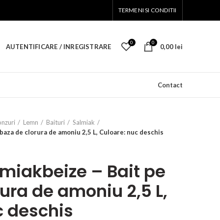
TERMENI SI CONDITII
0
0
AUTENTIFICARE / INREGISTRARE
0,00
lei
Contact
onzuri
Lemn
Baituri
Salmiak
aza de clorura de amoniu 2,5 L, Culoare: nuc deschis
miakbeize – Bait pe
ura de amoniu 2,5 L,
c deschis