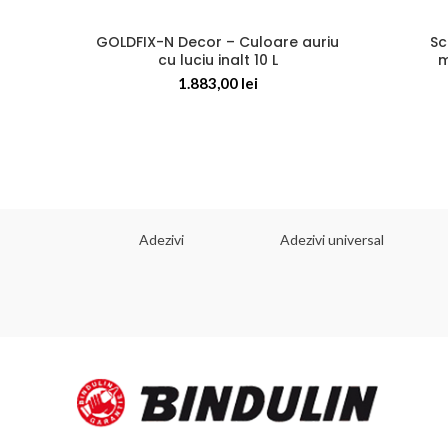
GOLDFIX-N Decor – Culoare auriu
Sc
cu luciu inalt 10 L
m
1.883,00
lei
 dorinta
Adezivi
Adezivi universal