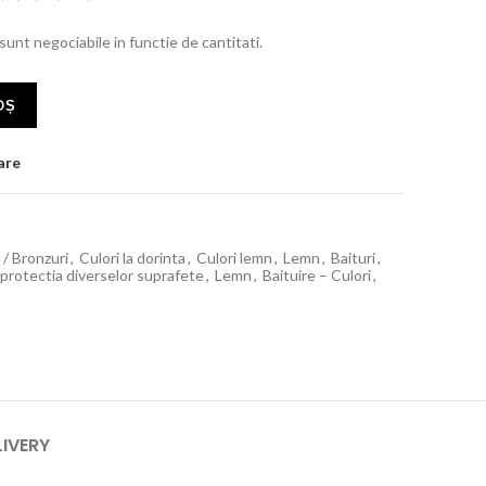
 sunt negociabile in functie de cantitati.
OȘ
are
i / Bronzuri
,
Culori la dorinta
,
Culori lemn
,
Lemn
,
Baituri
,
si protectia diverselor suprafete
,
Lemn
,
Baituire – Culori
,
LIVERY