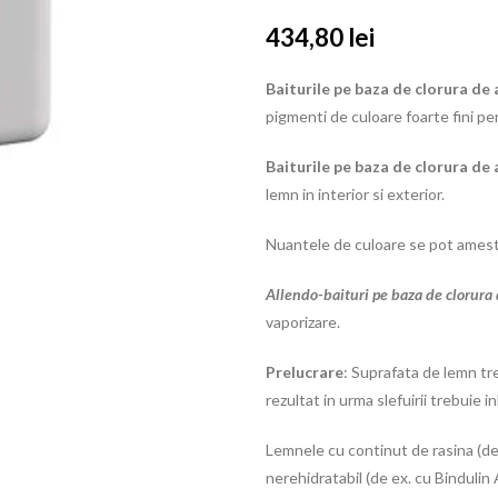
434,80
lei
Baiturile pe baza de clorura de
pigmenti de culoare foarte fini p
Baiturile pe baza de clorura d
lemn in interior si exterior.
Nuantele de culoare se pot amest
Allendo-baituri pe baza de clorura
vaporizare.
Prelucrare
: Suprafata de lemn tre
rezultat in urma slefuirii trebuie in
Lemnele cu continut de rasina (de e
nerehidratabil (de ex. cu Bindulin 