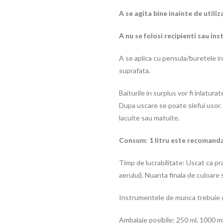
A se agita bine inainte de utiliz
A nu se folosi recipienti sau in
A se aplica cu pensula/buretele in 
suprafata.
Baiturile in surplus vor fi inlaturat
Dupa uscare se poate slefui usor. 
lacuite sau matuite.
Consum
:
1 litru este recomanda
Timp de lucrabilitate: Uscat ca pra
aerului). Nuanta finala de culoare
Instrumentele de munca trebuie cu
Ambalaje posibile: 250 ml, 1000 ml, 2,