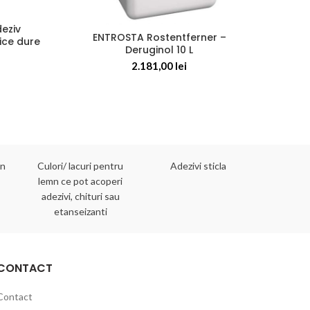
deziv
Alle
ENTROSTA Rostentferner –
ice dure
antica
Deruginol 10 L
2.181,00
lei
mn
Culori/ lacuri pentru
Adezivi sticla
Adezivi 
lemn ce pot acoperi
adezivi, chituri sau
etanseizanti
CONTACT
Contact