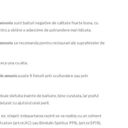
 amoniu
sunt baituri negative de calitate foarte buna, cu
entru a obtine o adancime de patrundere mai ridicata.
e amoniu
se recomanda pentru restaurari ale suprafetelor de
eca una cu alta.
 de amoniu
poate fi folosit prin scufundare sau prin
buie slefuita inainte de baituire, bine curatata, iar praful
laturat cu ajutorul unei perii.
x. stejar): indepartarea rasinii se va realiza cu un solvent
Aceton (art.nr.AC) sau Bindulin Spiritus 99%, (art.nr.SPIR).