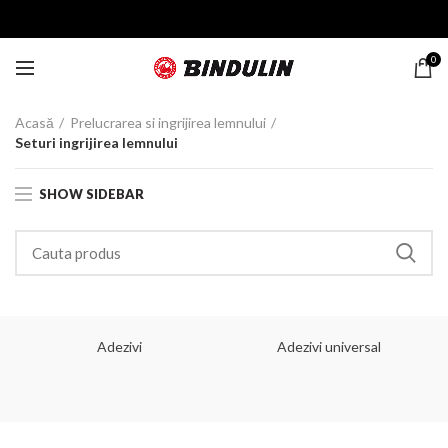
0
Acasă
Prelucrarea si ingrijirea lemnului
Seturi ingrijirea lemnului
SHOW SIDEBAR
Adezivi
Adezivi universal