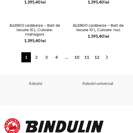
1.395,40
lei
1.395,40
lei
ALLENDO Lackbeize – Bait de
ALLENDO Lackbeize – Bait de
lacuire 10 L, Culoare:
lacuire 10 L, Culoare: nuc
mahagoni
1.395,40
lei
1.395,40
lei
1
2
3
4
…
10
11
12
Adezivi
Adezivi universal