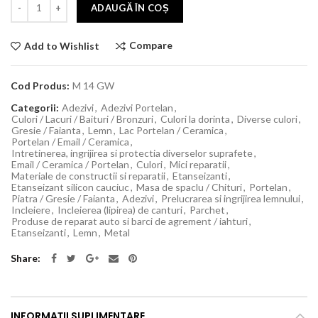
ADAUGĂ ÎN COȘ
Compare
Add to Wishlist
Cod Produs:
M 14 GW
Categorii:
Adezivi
,
Adezivi Portelan
,
Culori / Lacuri / Baituri / Bronzuri
,
Culori la dorinta
,
Diverse culori
,
Gresie / Faianta
,
Lemn
,
Lac Portelan / Ceramica
,
Portelan / Email / Ceramica
,
Intretinerea, ingrijirea si protectia diverselor suprafete
,
Email / Ceramica / Portelan
,
Culori
,
Mici reparatii
,
Materiale de constructii si reparatii
,
Etanseizanti
,
Etanseizant silicon cauciuc
,
Masa de spaclu / Chituri
,
Portelan
,
Piatra / Gresie / Faianta
,
Adezivi
,
Prelucrarea si ingrijirea lemnului
,
Incleiere
,
Incleierea (lipirea) de canturi
,
Parchet
,
Produse de reparat auto si barci de agrement / iahturi
,
Etanseizanti
,
Lemn
,
Metal
Share
INFORMAȚII SUPLIMENTARE