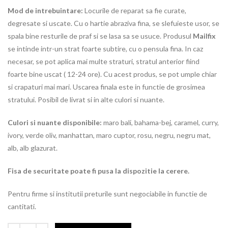
Mod de intrebuintare:
Locurile de reparat sa fie curate,
degresate si uscate. Cu o hartie abraziva fina, se slefuieste usor, se
spala bine resturile de praf si se lasa sa se usuce. Produsul
Mailfix
se intinde intr-un strat foarte subtire, cu o pensula fina. In caz
necesar, se pot aplica mai multe straturi, stratul anterior fiind
foarte bine uscat ( 12-24 ore). Cu acest produs, se pot umple chiar
si crapaturi mai mari. Uscarea finala este in functie de grosimea
stratului. Posibil de livrat si in alte culori si nuante.
Culori si nuante disponibile:
maro bali, bahama-bej, caramel, curry,
ivory, verde oliv, manhattan, maro cuptor, rosu, negru, negru mat,
alb, alb glazurat.
Fisa de securitate poate fi pusa la dispozitie la cerere.
Pentru firme si institutii preturile sunt negociabile in functie de
cantitati.