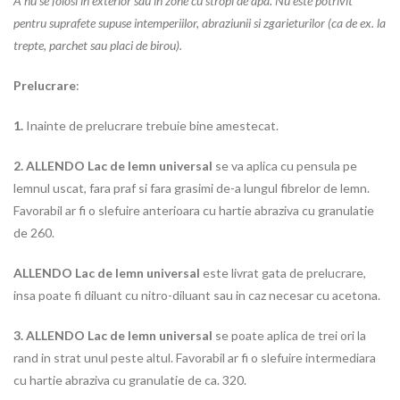
A nu se folosi in exterior sau in zone cu stropi de apa. Nu este potrivit
pentru suprafete supuse intemperiilor, abraziunii si zgarieturilor (ca de ex. la
trepte, parchet sau placi de birou).
Prelucrare
:
1.
Inainte de prelucrare trebuie bine amestecat.
2.
ALLENDO Lac de lemn universal
se va aplica cu pensula pe
lemnul uscat, fara praf si fara grasimi de-a lungul fibrelor de lemn.
Favorabil ar fi o slefuire anterioara cu hartie abraziva cu granulatie
de 260.
A
LLENDO Lac de lemn universal
este livrat gata de prelucrare,
insa poate fi diluant cu nitro-diluant sau in caz necesar cu acetona.
3.
ALLENDO Lac de lemn universal
se poate aplica de trei ori la
rand in strat unul peste altul. Favorabil ar fi o slefuire intermediara
cu hartie abraziva cu granulatie de ca. 320.