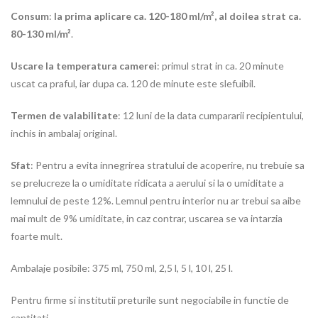
Consum
:
la prima aplicare ca. 120-180 ml/m², al doilea strat ca.
80-130 ml/m²
.
Uscare la temperatura camerei
: primul strat in ca. 20 minute
uscat ca praful, iar dupa ca. 120 de minute este slefuibil.
Termen de valabilitate
: 12 luni de la data cumpararii recipientului,
inchis in ambalaj original.
Sfat
: Pentru a evita innegrirea stratului de acoperire, nu trebuie sa
se prelucreze la o umiditate ridicata a aerului si la o umiditate a
lemnului de peste 12%. Lemnul pentru interior nu ar trebui sa aibe
mai mult de 9% umiditate, in caz contrar, uscarea se va intarzia
foarte mult.
Ambalaje posibile: 375 ml, 750 ml, 2,5 l, 5 l, 10 l, 25 l.
Pentru firme si institutii preturile sunt negociabile in functie de
cantitati.