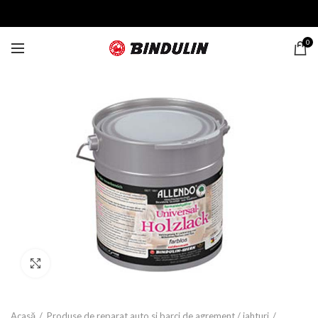
0
Click to enlarge
Acasă
Produse de reparat auto si barci de agrement / iahturi