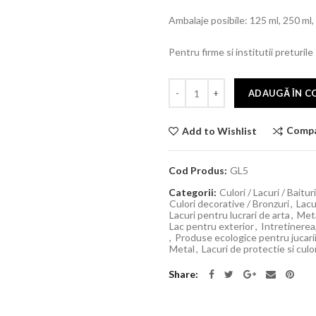
Ambalaje posibile: 125 ml, 250 ml, 750
Pentru firme si institutii preturile
ADAUGĂ ÎN C
Comp
Add to Wishlist
Cod Produs:
GL5
Categorii:
Culori / Lacuri / Baitur
Culori decorative / Bronzuri
,
Lacu
Lacuri pentru lucrari de arta
,
Met
Lac pentru exterior
,
Intretinerea,
,
Produse ecologice pentru jucari
Metal
,
Lacuri de protectie si culo
Share