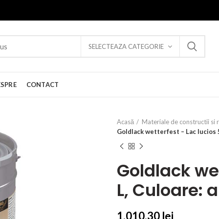
SELECTEAZA CATEGORIE
ESPRE
CONTACT
Acasă
Materiale de constructii si 
Goldlack wetterfest – Lac lucios 5
Goldlack wet
L, Culoare: 
1.010,30
lei