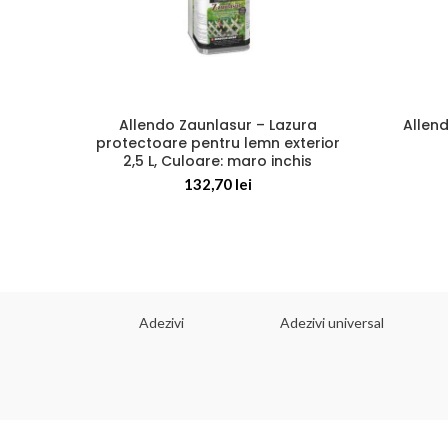
Allendo Zaunlasur – Lazura
Allen
protectoare pentru lemn exterior
2,5 L, Culoare: maro inchis
132,70
lei
 dorinta
Adezivi
Adezivi universal