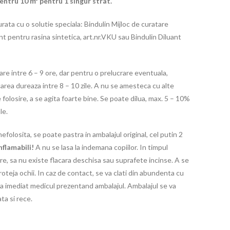
ntru 10 m² pentru 1 singur strat.
urata cu o solutie speciala: Bindulin Mijloc de curatare
ant pentru rasina sintetica, art.nr.VKU sau Bindulin Diluant
are intre 6 – 9 ore, dar pentru o prelucrare eventuala,
carea dureaza intre 8 – 10 zile. A nu se amesteca cu alte
folosire, a se agita foarte bine. Se poate dilua, max. 5 – 10%
le.
folosita, se poate pastra in ambalajul original, cel putin 2
nflamabili!
A nu se lasa la indemana copiilor. In timpul
ere, sa nu existe flacara deschisa sau suprafete incinse. A se
oteja ochii. In caz de contact, se va clati din abundenta cu
nta imediat medicul prezentand ambalajul. Ambalajul se va
ta si rece.