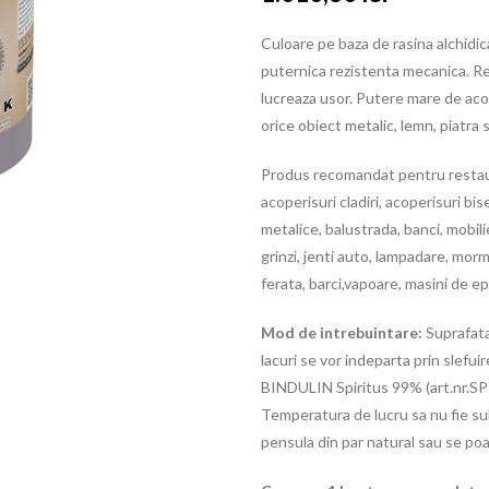
Culoare pe baza de rasina alchidica
puternica rezistenta mecanica. Rezi
lucreaza usor. Putere mare de aco
orice obiect metalic, lemn, piatra 
Produs recomandat pentru restaurar
acoperisuri cladiri, acoperisuri bise
metalice, balustrada, banci, mobil
grinzi, jenti auto, lampadare, mor
ferata, barci,vapoare, masini de ep
Mod de intrebuintare:
Suprafata
lacuri se vor indeparta prin slef
BINDULIN Spiritus 99% (art.nr.SPIR
Temperatura de lucru sa nu fie sub 
pensula din par natural sau se poa