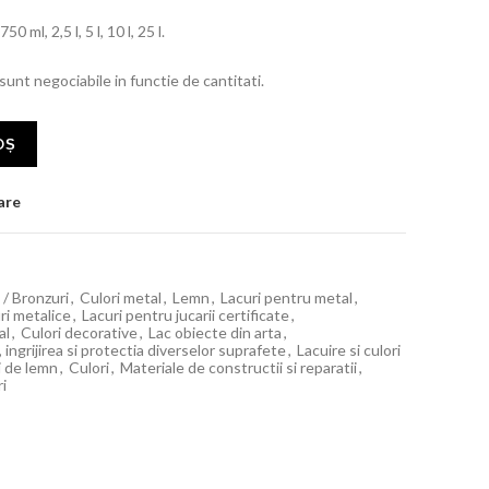
 ml, 2,5 l, 5 l, 10 l, 25 l.
 sunt negociabile in functie de cantitati.
OȘ
are
i / Bronzuri
,
Culori metal
,
Lemn
,
Lacuri pentru metal
,
ri metalice
,
Lacuri pentru jucarii certificate
,
al
,
Culori decorative
,
Lac obiecte din arta
,
 ingrijirea si protectia diverselor suprafete
,
Lacuire si culori
i de lemn
,
Culori
,
Materiale de constructii si reparatii
,
ri