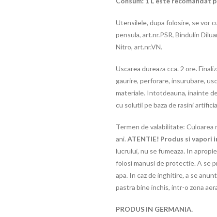
Consum: 1 L este recomandat pe
Utensilele, dupa folosire, se vor c
pensula, art.nr.PSR, Bindulin Dilu
Nitro, art.nr.VN.
Uscarea dureaza cca. 2 ore. Finaliz
gaurire, perforare, insurubare, us
materiale. Intotdeauna, inainte de 
cu solutii pe baza de rasini artificia
Termen de valabilitate: Culoarea ne
ani.
ATENTIE! Produs si vapori i
lucrului, nu se fumeaza. In apropi
folosi manusi de protectie. A se pr
apa. In caz de inghitire, a se anu
pastra bine inchis, intr-o zona aera
PRODUS IN GERMANIA.