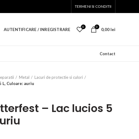
TERMENI SI CONDITII
0
0
AUTENTIFICARE / INREGISTRARE
0,00
lei
Contact
reparatii
Metal
Lacuri de protectie si culori
 L, Culoare: auriu
terfest – Lac lucios 5
auriu