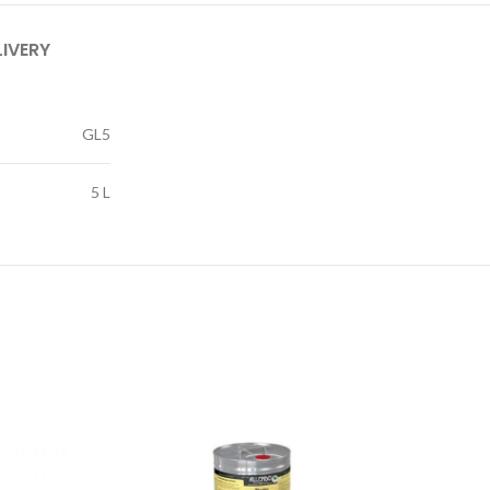
LIVERY
GL5
5 L