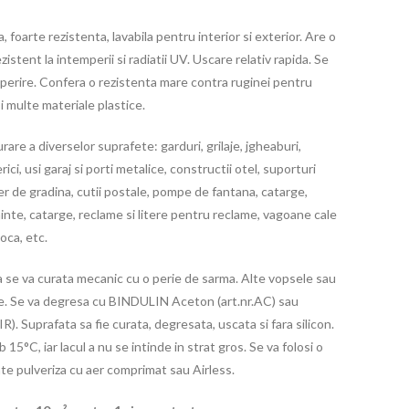
, foarte rezistenta, lavabila pentru interior si exterior. Are o
stent la intemperii si radiatii UV. Uscare relativ rapida. Se
perire. Confera o rezistenta mare contra ruginei pentru
si multe materiale plastice.
e a diverselor suprafete: garduri, grilaje, jgheaburi,
rici, usi garaj si porti metalice, constructii otel, suporturi
ier de gradina, cutii postale, pompe de fantana, catarge,
minte, catarge, reclame si litere pentru reclame, vagoane cale
oca, etc.
 se va curata mecanic cu o perie de sarma. Alte vopsele sau
uire. Se va degresa cu BINDULIN Aceton (art.nr.AC) sau
). Suprafata sa fie curata, degresata, uscata si fara silicon.
15°C, iar lacul a nu se intinde in strat gros. Se va folosi o
te pulveriza cu aer comprimat sau Airless.