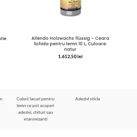
Allendo Holzwachs flüssig – Ceara
Doppe
tie
lichida pentru lemn 10 L, Culoare:
natur
1.612,50
lei
mn
Culori/ lacuri pentru
Adezivi sticla
Adezivi 
lemn ce pot acoperi
adezivi, chituri sau
etanseizanti