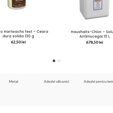
do Hartwachs fest – Ceara
Haushalts-Chlor – Solu
dura solida 130 g
Antimucegai 10 L
62,50
lei
678,50
lei
Metal
Adezivi siliconici
Adezivi pentru le