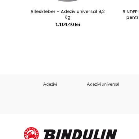
Alleskleber – Adeziv universal 9,2
BINDEPL
Kg
pentr
1.104,40
lei
 dorinta
Adezivi
Adezivi universal