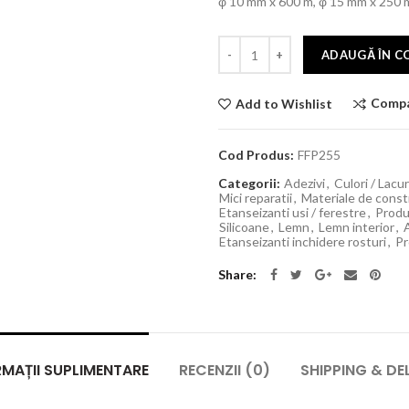
φ 10 mm x 600 m, φ 15 mm x 250 m
ADAUGĂ ÎN C
Comp
Add to Wishlist
Cod Produs:
FFP255
Categorii:
Adezivi
,
Culori / Lacur
Mici reparatii
,
Materiale de constru
Etanseizanti usi / ferestre
,
Produ
Silicoane
,
Lemn
,
Lemn interior
,
Etanseizanti inchidere rosturi
,
Pr
Share
MAȚII SUPLIMENTARE
RECENZII (0)
SHIPPING & DE