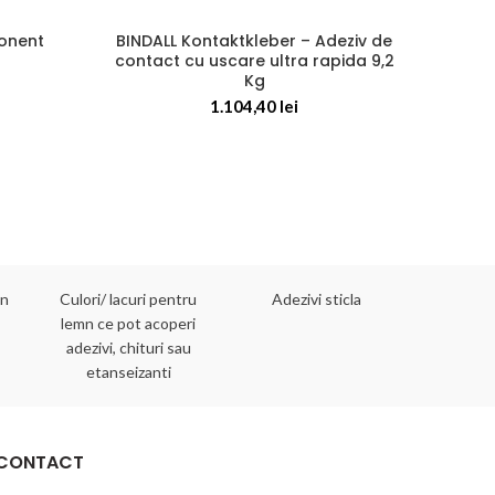
onent
BINDALL Kontaktkleber – Adeziv de
contact cu uscare ultra rapida 9,2
Kg
etan
f
1.104,40
lei
mn
Culori/ lacuri pentru
Adezivi sticla
Adezivi 
lemn ce pot acoperi
adezivi, chituri sau
etanseizanti
CONTACT