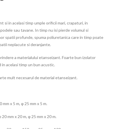
si in acelasi timp umple orificii mari, crapaturi, in
, podele sau tavane. In timp nu isi pierde volumul si
nor spatii profunde, spuma poliuretanica care in timp poate
patii neplacute si deranjante.
prindere a materialului etanseizant. Foarte bun izolator
nd in acelasi timp un bun acustic.
te mult necesarul de material etanseizant.
0 mm x 5 m, φ 25 mm x 5 m.
φ 20 mm x 20 m, φ 25 mm x 20 m.