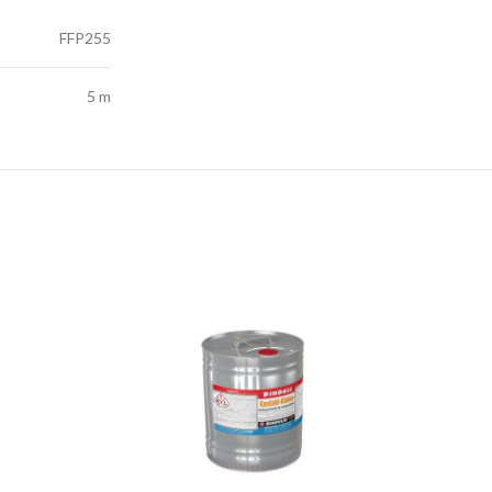
FFP255
5 m