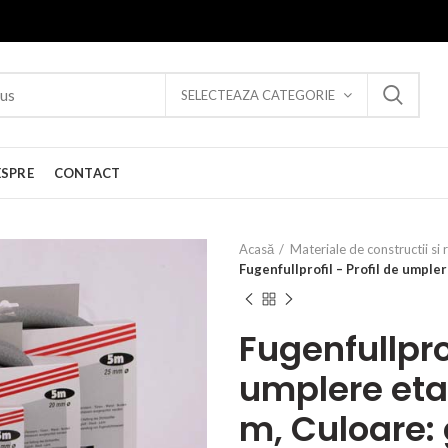
SELECTEAZA CATEGORIE
ESPRE
CONTACT
Acasă
Materiale de constructii si 
Fugenfullprofil – Profil de umple
Fugenfullprof
umplere eta
m, Culoare: 