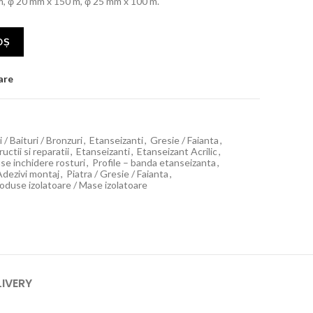
, φ 20 mm x 150 m, φ 25 mm x 100 m.
OȘ
are
i / Baituri / Bronzuri
,
Etanseizanti
,
Gresie / Faianta
,
ctii si reparatii
,
Etanseizanti
,
Etanseizant Acrilic
,
se inchidere rosturi
,
Profile – banda etanseizanta
,
Adezivi montaj
,
Piatra / Gresie / Faianta
,
oduse izolatoare / Mase izolatoare
LIVERY