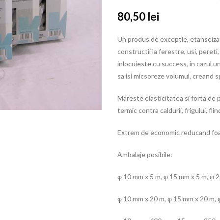
80,50
lei
Un produs de exceptie, etanseizant 
constructii la ferestre, usi, pereti
inlocuieste cu success, in cazul u
sa isi micsoreze volumul, creand s
Mareste elasticitatea si forta de 
termic contra caldurii, frigului, fii
Extrem de economic reducand foar
Ambalaje posibile:
φ 10 mm x 5 m, φ 15 mm x 5 m, φ 2
φ 10 mm x 20 m, φ 15 mm x 20 m, 