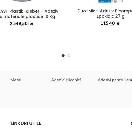
Duo-Mix – Adeziv Bicomp
AST Plastik-Kleber – Adeziv
Epoxidic 27 g
u materiale plastice 10 Kg
115,40
lei
2.548,50
lei
Metal
Adezivi siliconici
Adezivi pentru le
LINKURI UTILE