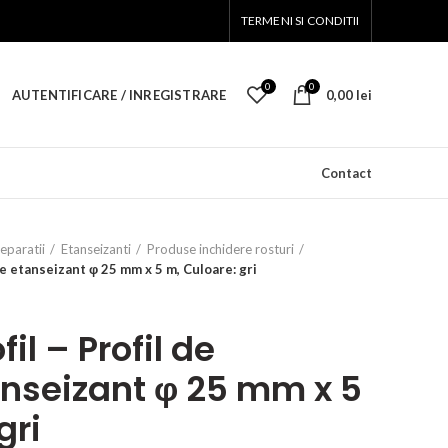
TERMENI SI CONDITII
0
0
AUTENTIFICARE / INREGISTRARE
0,00
lei
Contact
reparatii
Etanseizanti
Produse inchidere rosturi
re etanseizant φ 25 mm x 5 m, Culoare: gri
il – Profil de
nseizant φ 25 mm x 5
gri