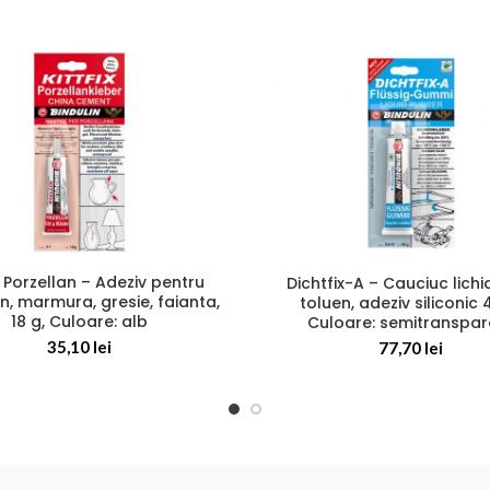
ix Porzellan – Adeziv pentru
Dichtfix-A – Cauciuc lichi
n, marmura, gresie, faianta,
toluen, adeziv siliconic 
18 g, Culoare: alb
Culoare: semitranspar
35,10
lei
77,70
lei