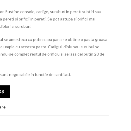
or. Sustine console, carlige, suruburi in pereti subtiri sau
pereti si orificii in pereti. Se pot astupa si orificii mai
bluri si suruburi.
l se amesteca cu putina apa pana se obtine o pasta groasa
se umple cu aceasta pasta. Carligul, diblu sau surubul se
du-se complet restul de orificiu si se lasa cel putin 20 de
 sunt negociabile in functie de cantitati.
OȘ
are