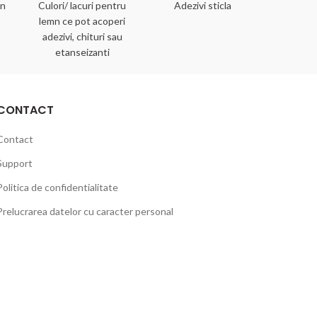
mn
Culori/ lacuri pentru
Adezivi sticla
Adezivi 
lemn ce pot acoperi
adezivi, chituri sau
etanseizanti
CONTACT
Contact
Support
Politica de confidentialitate
Prelucrarea datelor cu caracter personal