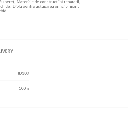
(Pulbere)
,
Materiale de constructii si reparatii
,
lichide
,
Diblu pentru astuparea orificilor mari
,
chid
LIVERY
ID100
100 g