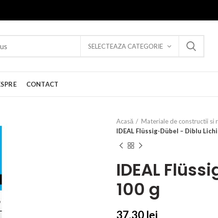
SELECTEAZA CATEGORIE
ESPRE
CONTACT
Acasă
Materiale de constructii si 
IDEAL Flüssig-Dübel – Diblu Lich
IDEAL Flüssi
100 g
37,30
lei