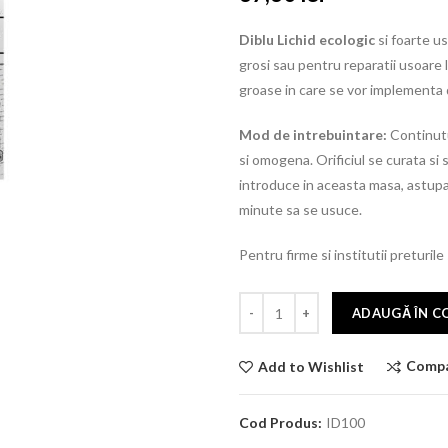
Diblu Lichid ecologic
si foarte us
grosi sau pentru reparatii usoare la 
groase in care se vor implementa di
Mod de intrebuintare:
Continutu
si omogena. Orificiul se curata si 
introduce in aceasta masa, astupan
minute sa se usuce.
Pentru firme si institutii preturile
ADAUGĂ ÎN C
Comp
Add to Wishlist
Cod Produs:
ID100