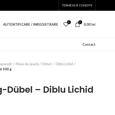
TERMENI SI CONDITII
0
0
AUTENTIFICARE / INREGISTRARE
0,00
lei
Contact
reparatii
Masa de spaclu / Chituri
Diblu Lichid
id 100 g
g-Dübel – Diblu Lichid