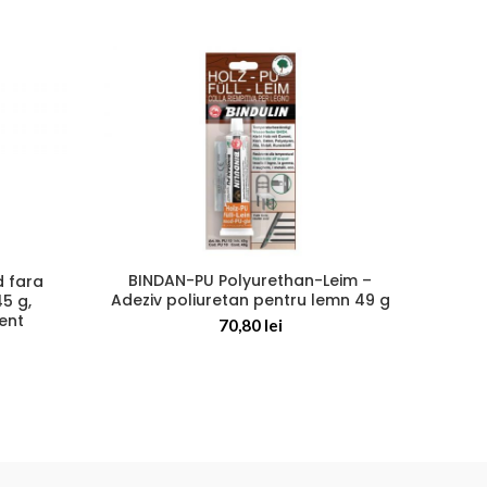
BINDAN-PU Polyurethan-Leim –
Alle
d fara
Adeziv poliuretan pentru lemn 49 g
45 g,
ent
70,80
lei