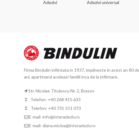
 dorinta
Adezivi
Adezivi universal
Firma Bindulin infiintata in 1937, implineste in acest an 80 d
ani, apartinand aceleasi familii inca de la infiintare.
Str. Nicolae Titulescu Nr. 2, Brasov
Telefon: +40 268 415 633
Telefon: +40 731 551 073
E-mail: info@interadeziv.ro
E-mail: diana.miclea@interadeziv.ro