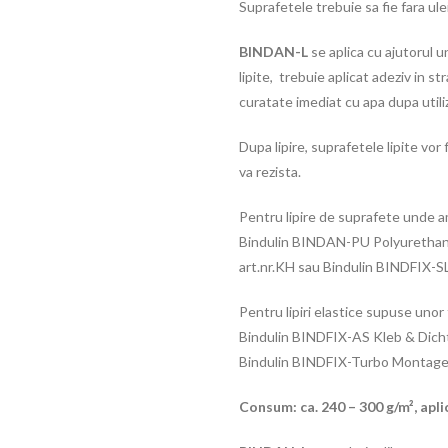
Suprafetele trebuie sa fie fara ule
BINDAN-L
se aplica cu ajutorul u
lipite, trebuie aplicat adeziv in s
curatate imediat cu apa dupa utili
Dupa lipire, suprafetele lipite vor 
va rezista.
Pentru lipire de suprafete unde 
Bindulin BINDAN-PU Polyurethan-
art.nr.KH sau Bindulin BINDFIX-S
Pentru lipiri elastice supuse uno
Bindulin BINDFIX-AS Kleb & Dicht
Bindulin BINDFIX-Turbo Montage
Consum: ca. 240 – 300 g/m
², apl