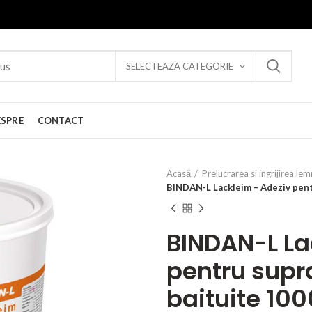
SELECTEAZA CATEGORIE
ESPRE
CONTACT
Acasă
Prelucrarea si ingrijirea lem
BINDAN-L Lackleim – Adeziv pentr
BINDAN-L La
pentru supra
baituite 100