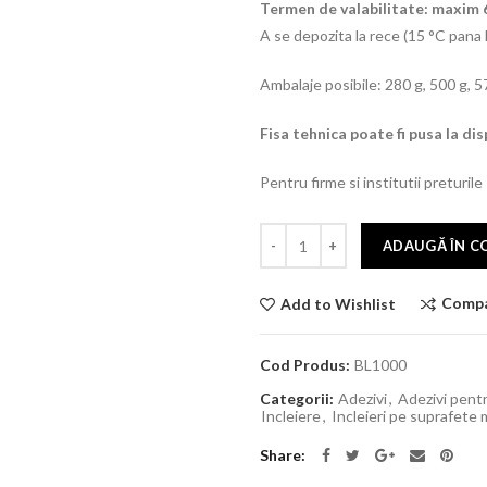
Termen de valabilitate:
maxim 6
A se depozita la rece (15 °C pana l
Ambalaje posibile: 280 g, 500 g, 57
Fisa tehnica poate fi pusa la dis
Pentru firme si institutii preturile
ADAUGĂ ÎN C
Comp
Add to Wishlist
Cod Produs:
BL1000
Categorii:
Adezivi
,
Adezivi pent
Incleiere
,
Incleieri pe suprafete 
Share