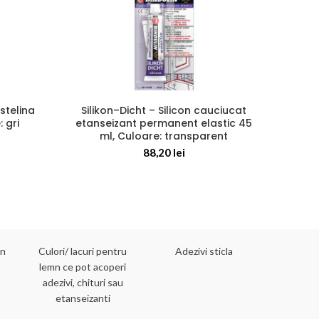
stelina
Silikon–Dicht – Silicon cauciucat
BIN
 gri
etanseizant permanent elastic 45
Adezi
ml, Culoare: transparent
88,20
lei
mn
Culori/ lacuri pentru
Adezivi sticla
Adezivi 
lemn ce pot acoperi
adezivi, chituri sau
etanseizanti