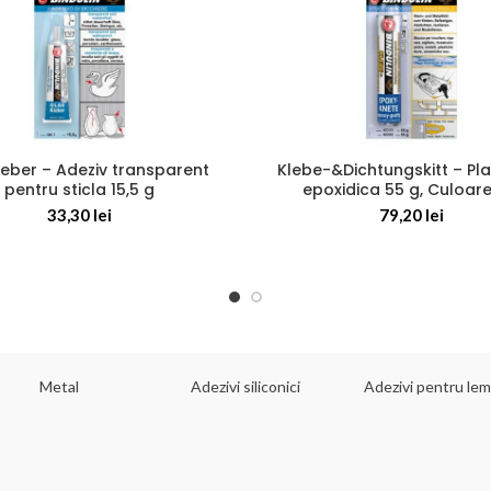
eber – Adeziv transparent
Klebe-&Dichtungskitt – Pla
pentru sticla 15,5 g
epoxidica 55 g, Culoare:
33,30
lei
79,20
lei
Metal
Adezivi siliconici
Adezivi pentru le