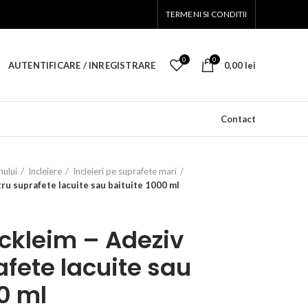
TERMENI SI CONDITII
0
0
AUTENTIFICARE / INREGISTRARE
0,00
lei
Contact
nului
Incleiere
Incleieri pe suprafete mari
u suprafete lacuite sau baituite 1000 ml
ckleim – Adeziv
fete lacuite sau
0 ml