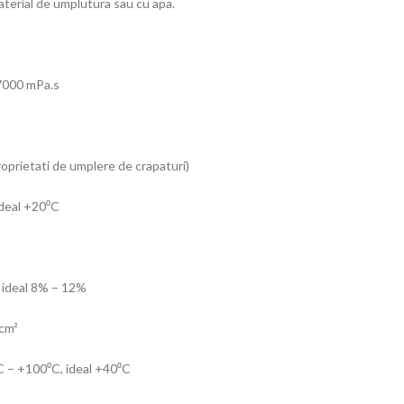
aterial de umplutura sau cu apa.
 7000 mPa.s
proprietati de umplere de crapaturi)
ideal +20⁰C
, ideal 8% – 12%
/cm²
C – +100⁰C, ideal +40⁰C