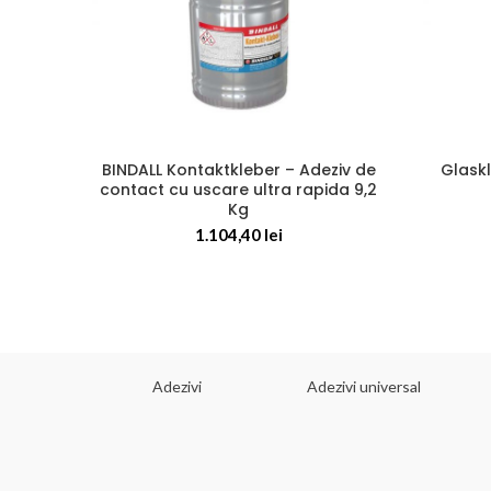
BINDALL Kontaktkleber – Adeziv de
Glaskl
contact cu uscare ultra rapida 9,2
Kg
1.104,40
lei
 dorinta
Adezivi
Adezivi universal