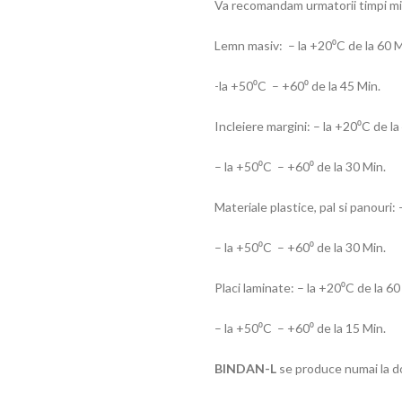
Va recomandam urmatorii timpi mi
Lemn masiv: – la +20⁰C de la 60 M
-la +50⁰C – +60⁰ de la 45 Min.
Incleiere margini: – la +20⁰C de la
– la +50⁰C – +60⁰ de la 30 Min.
Materiale plastice, pal si panouri:
– la +50⁰C – +60⁰ de la 30 Min.
Placi laminate: – la +20⁰C de la 60
– la +50⁰C – +60⁰ de la 15 Min.
BINDAN-L
se produce numai la do