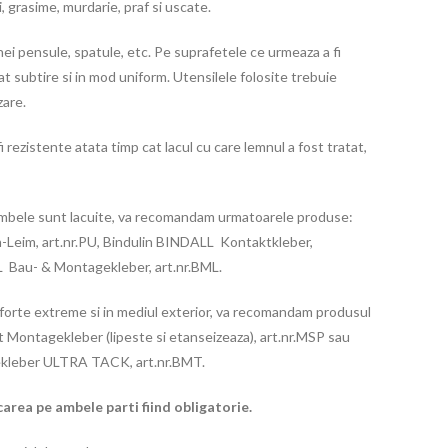
i, grasime, murdarie, praf si uscate.
nei pensule, spatule, etc. Pe suprafetele ce urmeaza a fi
trat subtire si in mod uniform. Utensilele folosite trebuie
zare.
fi rezistente atata timp cat lacul cu care lemnul a fost tratat,
ambele sunt lacuite, va recomandam urmatoarele produse:
Leim, art.nr.PU, Bindulin BINDALL Kontaktkleber,
L Bau- & Montagekleber, art.nr.BML.
r forte extreme si in mediul exterior, va recomandam produsul
 Montagekleber (lipeste si etanseizeaza), art.nr.MSP sau
kleber ULTRA TACK, art.nr.BMT.
icarea pe ambele parti fiind obligatorie.