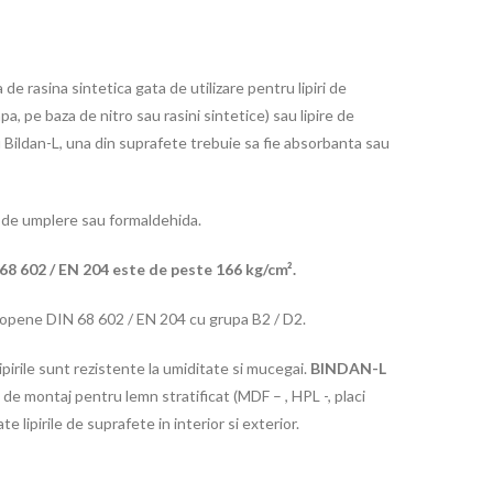
de rasina sintetica gata de utilizare pentru lipiri de
pa, pe baza de nitro sau rasini sintetice) sau lipire de
cu Bildan-L, una din suprafete trebuie sa fie absorbanta sau
 de umplere sau formaldehida.
8 602 / EN 204 este de peste 166 kg/cm².
opene DIN 68 602 / EN 204 cu grupa B2 / D2.
ipirile sunt rezistente la umiditate si mucegai.
BINDAN-L
de montaj pentru lemn stratificat (MDF – , HPL -, placi
 lipirile de suprafete in interior si exterior.