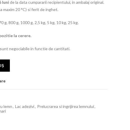
 luni
de la data cumpararii recipientului, in ambalaj original.
a maxim 20 °C) si ferit de inghet.
0 g, 800 g, 1000 g, 2,5 kg, 5 kg, 10 kg, 25 kg.
pozitie la cerere.
 sunt negociabile in functie de cantitati.
OȘ
are
ru lemn
,
Lac adezivi
,
Prelucrarea si ingrijirea lemnului
,
mari