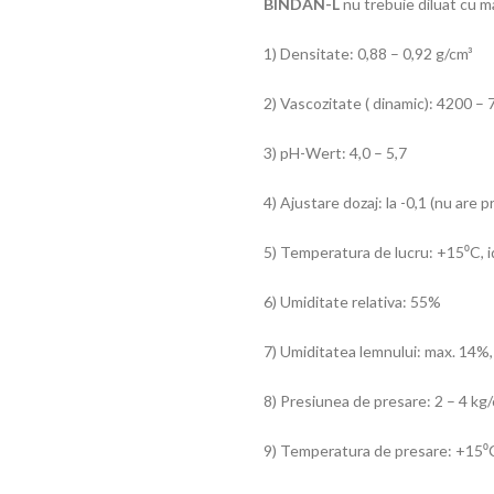
BINDAN-L
nu trebuie diluat cu m
1) Densitate: 0,88 – 0,92 g/cm³
2) Vascozitate ( dinamic): 4200 –
3) pH-Wert: 4,0 – 5,7
4) Ajustare dozaj: la -0,1 (nu are 
5) Temperatura de lucru: +15⁰C, 
6) Umiditate relativa: 55%
7) Umiditatea lemnului: max. 14%
8) Presiunea de presare: 2 – 4 kg
9) Temperatura de presare: +15⁰