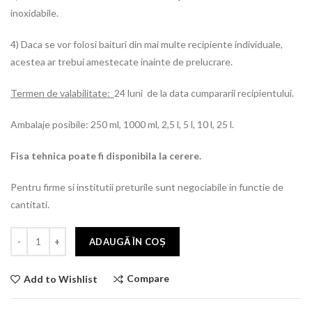
inoxidabile.
4) Daca se vor folosi baituri din mai multe recipiente individuale,
acestea ar trebui amestecate inainte de prelucrare.
Termen de valabilitate:
24 luni de la data cumpararii recipientului.
Ambalaje posibile: 250 ml, 1000 ml, 2,5 l, 5 l, 10 l, 25 l.
Fisa tehnica poate fi disponibila la cerere.
Pentru firme si institutii preturile sunt negociabile in functie de
cantitati.
ADAUGĂ ÎN COȘ
Compare
Add to Wishlist