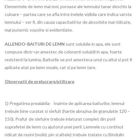
Elementele de lemn mai moi, poroase ale lemnului tanar deschis la
culoare – partea care se afla intre inelele vizibila care indica varsta
lemnului – vor fi, din cauza capacitatii lor de absorbite mai ridicate,
mai puternic vopsite si evidentiate.
ALLENDO-BAITURI DE LEMN
sunt solubile in apa, ele sunt
compuse dintr-un amestec de coloranti solubili in apa, foarte
rezistenti la lumina. Baiturile se pot amesteca unul cu altul si pot fi
aplicate atat pe lemn moale, cat si pe lemn tare.
Observatii de prelucrare/utilizare
1) Pregatirea prealabila: Inainte de aplicarea baiturilor, lemnul
trebuie bine curatat si slefuit (hartie abraziva de granulatie 120 –
150). Praful de slefuire trebuie inlaturat complet din porii
suprafetei de lemn cu ajutorul unei perii. Lemnele cu continut
ridicat de rasini (molid, pin si altele) trebuie tratate cu Bindulin