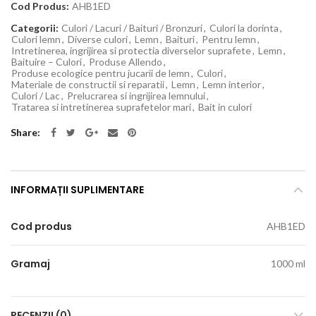
Cod Produs:
AHB1ED
Categorii:
Culori / Lacuri / Baituri / Bronzuri
,
Culori la dorinta
,
Culori lemn
,
Diverse culori
,
Lemn
,
Baituri
,
Pentru lemn
,
Intretinerea, ingrijirea si protectia diverselor suprafete
,
Lemn
,
Baituire – Culori
,
Produse Allendo
,
Produse ecologice pentru jucarii de lemn
,
Culori
,
Materiale de constructii si reparatii
,
Lemn
,
Lemn interior
,
Culori / Lac
,
Prelucrarea si ingrijirea lemnului
,
Tratarea si intretinerea suprafetelor mari
,
Bait in culori
Share
INFORMAȚII SUPLIMENTARE
Cod produs
AHB1ED
Gramaj
1000 ml
RECENZII (0)