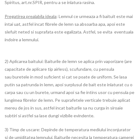
Spiritus, art.nr.SPIR, pentru a se inlatura rasina.
Pregatirea prealabila ideala
: Lemnul ce urmeaza a fi baituit este mai
intai uat, astfel incat fibrele de lemn sa absoarba apa, apoi este
slefuit neted si suprafata este egalizata. Astfel, se evita eventuala
indoire a lemnului.
2) Aplicarea baitului: Baiturile de lemn se aplica prin vaporizare (are
capacitate de aplicare tip airless), scufundare, cu pensula
sau buretele in mod suficient si cat se poate de uniform. Se lasa
putin sa patrunda in lemn, apoi surplusul de bait este inlaturat cu o
carpa sau cu un burete, urmand apoi sa fie intins usor cu pensula pe
lungimea fibrelor de lemn. Pe suprafetele verticale trebuie aplicat
mereu de jos in sus, astfel incat baiturile sa nu curga in siroaie
subtiri si astfel sa lase dungi vizibile evindente.
3) Timp de uscare: Depinde de temperatura mediului inconjurator
si de umiditatea lemnului. Baiturile necesita la temperatura camerei