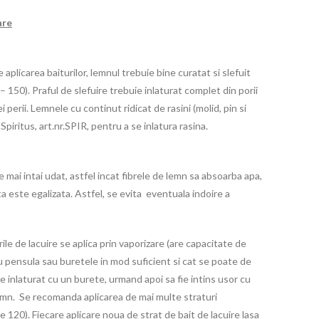
are
 aplicarea baiturilor, lemnul trebuie bine curatat si slefuit
– 150). Praful de slefuire trebuie inlaturat complet din porii
 perii. Lemnele cu continut ridicat de rasini (molid, pin si
Spiritus, art.nr.SPIR, pentru a se inlatura rasina.
 mai intai udat, astfel incat fibrele de lemn sa absoarba apa,
ta este egalizata. Astfel, se evita eventuala indoire a
rile de lacuire se aplica prin vaporizare (are capacitate de
 cu pensula sau buretele in mod suficient si cat se poate de
e inlaturat cu un burete, urmand apoi sa fie intins usor cu
emn. Se recomanda aplicarea de mai multe straturi
e 120). Fiecare aplicare noua de strat de bait de lacuire lasa