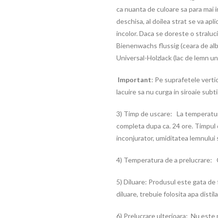
ca nuanta de culoare sa para mai 
deschisa, al doilea strat se va apl
incolor. Daca se doreste o stralu
Bienenwachs flussig (ceara de alb
Universal-Holzlack (lac de lemn uni
Important
: Pe suprafetele vertic
lacuire sa nu curga in siroaie subtir
3) Timp de uscare: La temperatura
completa dupa ca. 24 ore. Timpul
inconjurator, umiditatea lemnului 
4) Temperatura de a prelucrare: C
5) Diluare: Produsul este gata de 
diluare, trebuie folosita apa distila
6) Prelucrare ulterioara: Nu este 