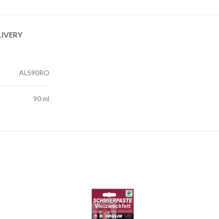
LIVERY
ALS90RO
90 ml