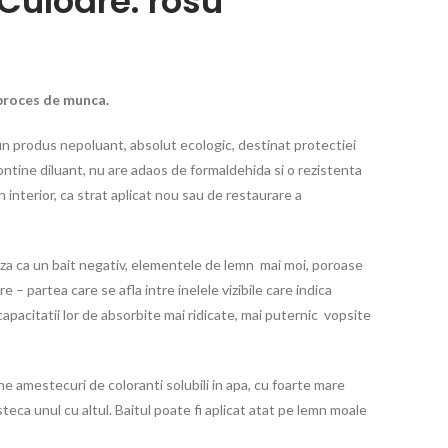
 Culoare: rosu
r proces de munca.
n produs nepoluant, absolut ecologic, destinat protectiei
ontine diluant, nu are adaos de formaldehida si o rezistenta
in interior, ca strat aplicat nou sau de restaurare a
za ca un bait negativ, elementele de lemn mai moi, poroase
e – partea care se afla intre inelele vizibile care indica
 capacitatii lor de absorbite mai ridicate, mai puternic vopsite
ne amestecuri de coloranti solubili in apa, cu foarte mare
teca unul cu altul. Baitul poate fi aplicat atat pe lemn moale