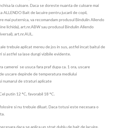
inchisa la culoare. Daca se doreste nuanta de culoare mai
ica ALLENDO Bait de lacuire pentru jucarii de copii,
cire mai puternica, va recomandam produsul Bindulin Allendo
ine lichida), art.nr.ABW sau produsul Bindulin Allendo
versal), art.nr.AUL.
ale trebuie aplicat mereu de jos in sus, astfel incat baitul de
i si astfel sa lase dungi vizibile evidente.
 camerei se usuca fara praf dupa ca. 1 ora, uscare
 de uscare depinde de temperatura mediului
si numarul de straturi aplicate
el putin 12 °C, favorabil 18 °C.
folosire si nu trebuie diluat. Daca totusi este necesara o
ta.
necesara daca se aplica un strat dublu de bait de lacuire.