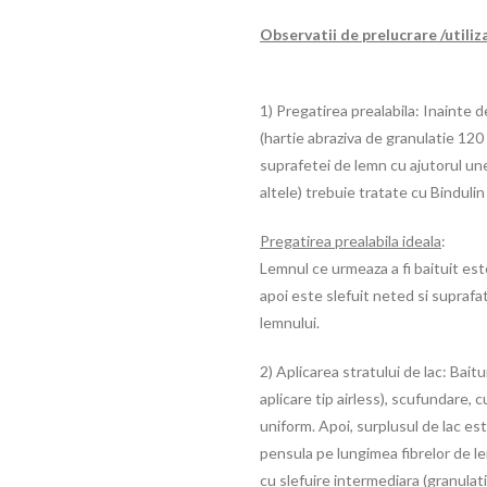
Observatii de prelucrare /utiliz
1) Pregatirea prealabila: Inainte de
(hartie abraziva de granulatie 120 
suprafetei de lemn cu ajutorul unei
altele) trebuie tratate cu Bindulin 
Pregatirea prealabila ideala
:
Lemnul ce urmeaza a fi baituit este
apoi este slefuit neted si suprafa
lemnului.
2) Aplicarea stratului de lac: Baitu
aplicare tip airless), scufundare,
uniform. Apoi, surplusul de lac est
pensula pe lungimea fibrelor de l
cu slefuire intermediara (granulati