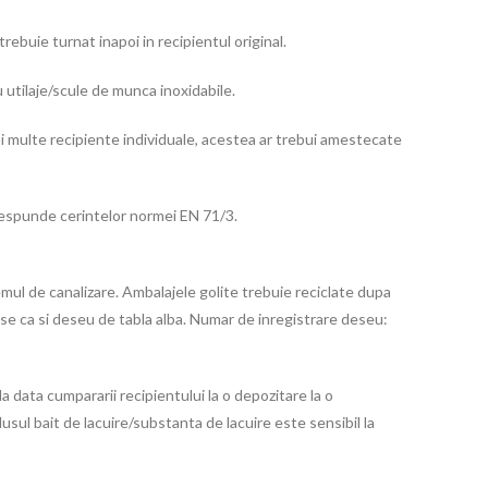
trebuie turnat inapoi in recipientul original.
u utilaje/scule de munca inoxidabile.
mai multe recipiente individuale, acestea ar trebui amestecate
espunde cerintelor normei EN 71/3.
temul de canalizare. Ambalajele golite trebuie reciclate dupa
se ca si deseu de tabla alba. Numar de inregistrare deseu:
la data cumpararii recipientului la o depozitare la o
sul bait de lacuire/substanta de lacuire este sensibil la