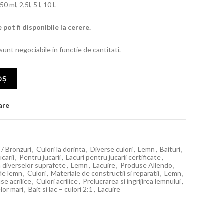
 ml, 2,5l, 5 l, 10 l.
 pot fi disponibile la cerere.
 sunt negociabile in functie de cantitati.
OȘ
are
i / Bronzuri
,
Culori la dorinta
,
Diverse culori
,
Lemn
,
Baituri
,
ucarii
,
Pentru jucarii
,
Lacuri pentru jucarii certificate
,
ia diverselor suprafete
,
Lemn
,
Lacuire
,
Produse Allendo
,
 de lemn
,
Culori
,
Materiale de constructii si reparatii
,
Lemn
,
se acrilice
,
Culori acrilice
,
Prelucrarea si ingrijirea lemnului
,
lor mari
,
Bait si lac – culori 2:1
,
Lacuire