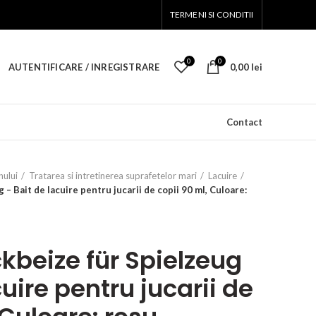
TERMENI SI CONDITII
0
0
AUTENTIFICARE / INREGISTRARE
0,00
lei
Contact
nului
Tratarea si intretinerea suprafetelor mari
Lacuire
 Bait de lacuire pentru jucarii de copii 90 ml, Culoare:
kbeize für Spielzeug
cuire pentru jucarii de