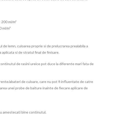
– 200 ml/m²
40 ml/m²
 de lemn, culoarea proprie si de prelucrarea prealabila a
 aplicata si de stratul final de finisare.
i continutul de rasini ureice pot duce la diferente mari fata de
ente/abateri de culoare, care nu pot fi influentate de catre
rea unei probe de baiture inainte de fiecare aplicare de
sau amestecati bine continutul.