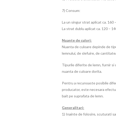
7) Consum:
La un singur strat aplicat ca. 160 
La strat dublu aplicat ca. 120 – 1
Nuante de culori:
Nuanta de culoare depinde de tipul
lemnului, de slefuire, de cantitatea
Tipurile diferite de lemn, furnir s
nuanta de culoare dorita.
Pentru a recunoaste posibile difer
producator, este necesara efectua
bait pe suprafata de lemn.
Generalitari:
1) Inainte de folosire, scuturati 