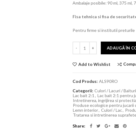
Ambalaje posibile: 90 ml, 375 ml, 750
Fisa tehnica si fisa de securitate
Pentru firme si institutii preturile
ADAUGĂ ÎN C
Comp
Add to Wishlist
Cod Produs:
ALS90RO
Categorii:
Culori / Lacuri / Baitur
Lac bait 2:1
,
Lac bait 2:1 pentru j
Intretinerea, ingrijirea si protect
Produse ecologice pentru jucarii
Lemn interior
,
Culori / Lac
,
Produ
Tratarea si intretinerea suprafete
Share