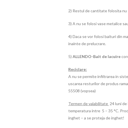
2) Restul de cantitate folosita nu 
3) A nu se folosi vase metalice sa
4) Daca se vor folosi baituri din 
inainte de prelucrare.
5)
ALLENDO-Bait de lacuire
cor
Reciclare:
A nu se permite infiltrarea in sis
uscarea resturilor de produs rama
55508 (vopsea)
Termen de valabilitate
24 luni de 
temperatura intre 5 – 35 °C. Produ
inghet – a se proteja de inghet!