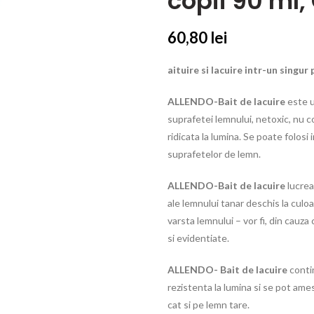
copii 90 ml,
60,80
lei
aituire si lacuire intr-un singu
ALLENDO-Bait de lacuire
este u
suprafetei lemnului, netoxic, nu c
ridicata la lumina. Se poate folosi 
suprafetelor de lemn.
ALLENDO-Bait de lacuire
lucrea
ale lemnului tanar deschis la culoar
varsta lemnului – vor fi, din cauza
si evidentiate.
ALLENDO- Bait de lacuire
conti
rezistenta la lumina si se pot ames
cat si pe lemn tare.