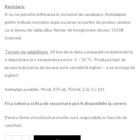
Reciclare:
A nu se permite infiltrarea in sistemul de canalizare. Ambalajele
golite trebuie reciclate dupa uscarea resturilor de produs ramase
ca si deseu de tabla alba. Numar de inregistrare deseu: 55508
(vopsea)
Termen de valabilitate
24 luni de la data cumpararii recipientului la
o depozitare la o temperatura intre 5 – 35 °C. Produsul bait de
lacuire/substanta de lacuire este sensibil la inghet – a se proteja de
inghet!
Ambalaje posibile: 90 ml, 375 ml, 750 ml, 2,5l, 5 l, 10 l.
Fisa tehnica si fisa de securitate pot fi disponibile la cerere.
Pentru firme si institutii preturile sunt negociabile in functie de
cantitati.