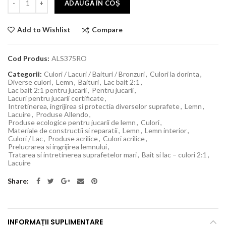
ADAUGĂ ÎN COȘ
Compare
Add to Wishlist
Cod Produs:
ALS375RO
Categorii:
Culori / Lacuri / Baituri / Bronzuri
,
Culori la dorinta
,
Diverse culori
,
Lemn
,
Baituri
,
Lac bait 2:1
,
Lac bait 2:1 pentru jucarii
,
Pentru jucarii
,
Lacuri pentru jucarii certificate
,
Intretinerea, ingrijirea si protectia diverselor suprafete
,
Lemn
,
Lacuire
,
Produse Allendo
,
Produse ecologice pentru jucarii de lemn
,
Culori
,
Materiale de constructii si reparatii
,
Lemn
,
Lemn interior
,
Culori / Lac
,
Produse acrilice
,
Culori acrilice
,
Prelucrarea si ingrijirea lemnului
,
Tratarea si intretinerea suprafetelor mari
,
Bait si lac – culori 2:1
,
Lacuire
Share
INFORMAȚII SUPLIMENTARE