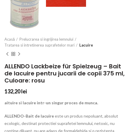
Acasă
Prelucrarea si ingrijirea lemnului
Tratarea si intretinerea suprafetelor mari
Lacuire
ALLENDO Lackbeize für Spielzeug – Bait
de lacuire pentru jucarii de copii 375 ml,
Culoare: rosu
132,20
lei
aituire si lacuire intr-un singur proces de munca.
ALLENDO-Bait de lacuire
este un produs nepoluant, absolut
ecologic, destinat protectiei suprafetei lemnului, netoxic, nu
contine diluant, nu are adaos de formaldehida si o rezistenta