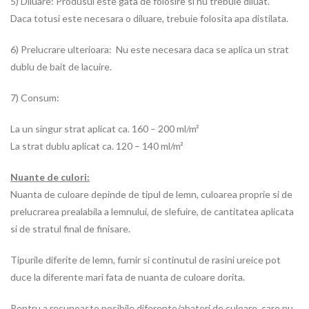
5) Diluare: Produsul este gata de folosire si nu trebuie diluat.
Daca totusi este necesara o diluare, trebuie folosita apa distilata.
6) Prelucrare ulterioara: Nu este necesara daca se aplica un strat
dublu de bait de lacuire.
7) Consum:
La un singur strat aplicat ca. 160 – 200 ml/m²
La strat dublu aplicat ca. 120 – 140 ml/m²
Nuante de culori:
Nuanta de culoare depinde de tipul de lemn, culoarea proprie si de
prelucrarea prealabila a lemnului, de slefuire, de cantitatea aplicata
si de stratul final de finisare.
Tipurile diferite de lemn, furnir si continutul de rasini ureice pot
duce la diferente mari fata de nuanta de culoare dorita.
Pentru a recunoaste posibile diferente/abateri de culoare, care nu