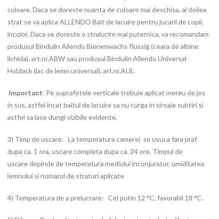
culoare. Daca se doreste nuanta de culoare mai deschisa, al doilea
strat se va aplica ALLENDO Bait de lacuire pentru jucarii de copii,
incolor. Daca se doreste o stralucire mai puternica, va recomandam
produsul Bindulin Allendo Bienenwachs flussig (ceara de albine
lichida), art.nr.ABW sau produsul Bindulin Allendo Universal-
Holzlack (lac de lemn universal), art.nr.AUL.
Important
: Pe suprafetele verticale trebuie aplicat mereu de jos
in sus, astfel incat baitul de lacuire sa nu curga in siroaie subtiri si
astfel sa lase dungi vizibile evidente.
3) Timp de uscare: La temperatura camerei se usuca fara praf
dupa ca. 1 ora, uscare completa dupa ca. 24 ore. Timpul de
uscare depinde de temperatura mediului inconjurator, umiditatea
lemnului si numarul de straturi aplicate
4) Temperatura de a prelucrare: Cel putin 12 °C, favorabil 18 °C.