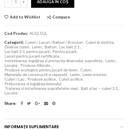
ADAUGĂ ÎN COȘ
Compare
Add to Wishlist
Cod Produs:
ALS2,5GL
Categorii:
Culori / Lacuri / Baituri / Bronzuri
,
Culori la dorinta
,
Diverse culori
,
Lemn
,
Baituri
,
Lac bait 2:1
,
Lac bait 2:1 pentru jucarii
,
Pentru jucarii
,
Lacuri pentru jucarii certificate
,
Intretinerea, ingrijirea si protectia diverselor suprafete
,
Lemn
,
Lacuire
,
Produse Allendo
,
Produse ecologice pentru jucarii de lemn
,
Culori
,
Materiale de constructii si reparatii
,
Lemn
,
Lemn interior
,
Culori / Lac
,
Produse acrilice
,
Culori acrilice
,
Prelucrarea si ingrijirea lemnului
,
Tratarea si intretinerea suprafetelor mari
,
Bait si lac – culori 2:1
,
Lacuire
Share
INFORMAȚII SUPLIMENTARE