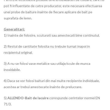
pot fi influentate de catre producator, este necesara efectuarea
unei probe de baiture inainte de fiecare aplicare de bait pe
suprafata de lemn.
Generalitari:
1) Inainte de folosire, scuturati sau amestecati bine continutul.
2) Restul de cantitate folosita nu trebuie turnat inapoi in
recipientul original.
3) A nu se folosi vase metalice sau utilaje/scule de munca
inoxidabile.
4) Daca se vor folosi baituri din mai multe recipiente individuale,
acestea ar trebui amestecate inainte de prelucrare.
5)
ALLENDO-Bait de lacuire
corespunde cerintelor normei EN
71/3.