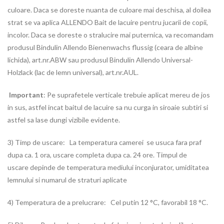
culoare. Daca se doreste nuanta de culoare mai deschisa, al doilea
strat se va aplica ALLENDO Bait de lacuire pentru jucarii de copii,
incolor. Daca se doreste o stralucire mai puternica, va recomandam
produsul Bindulin Allendo Bienenwachs flussig (ceara de albine
lichida), art.nr.ABW sau produsul Bindulin Allendo Universal-
Holzlack (lac de lemn universal), art.nr.AUL.
Important
: Pe suprafetele verticale trebuie aplicat mereu de jos
in sus, astfel incat baitul de lacuire sa nu curga in siroaie subtiri si
astfel sa lase dungi vizibile evidente.
3) Timp de uscare: La temperatura camerei se usuca fara praf
dupa ca. 1 ora, uscare completa dupa ca. 24 ore. Timpul de
uscare depinde de temperatura mediului inconjurator, umiditatea
lemnului si numarul de straturi aplicate
4) Temperatura de a prelucrare: Cel putin 12 °C, favorabil 18 °C.