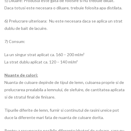
5) Diluare: Produsul este gata de folosire si nu trebuie diluat.
Daca totusi este necesara o diluare, trebuie folosita apa distilata.
6) Prelucrare ulterioara: Nu este necesara daca se aplica un strat
dublu de bait de lacuire.
7) Consum:
La un singur strat aplicat ca. 160 – 200 ml/m²
La strat dublu aplicat ca. 120 – 140 ml/m²
Nuante de culori:
Nuanta de culoare depinde de tipul de lemn, culoarea proprie si de
prelucrarea prealabila a lemnului, de slefuire, de cantitatea aplicata
si de stratul final de finisare.
Tipurile diferite de lemn, furnir si continutul de rasini ureice pot
duce la diferente mari fata de nuanta de culoare dorita.
Pentru a recunoaste posibile diferente/abateri de culoare, care nu