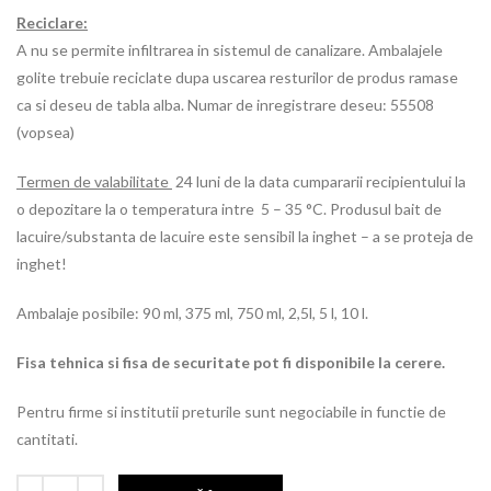
Reciclare:
A nu se permite infiltrarea in sistemul de canalizare. Ambalajele
golite trebuie reciclate dupa uscarea resturilor de produs ramase
ca si deseu de tabla alba. Numar de inregistrare deseu: 55508
(vopsea)
Termen de valabilitate
24 luni de la data cumpararii recipientului la
o depozitare la o temperatura intre 5 – 35 °C. Produsul bait de
lacuire/substanta de lacuire este sensibil la inghet – a se proteja de
inghet!
Ambalaje posibile: 90 ml, 375 ml, 750 ml, 2,5l, 5 l, 10 l.
Fisa tehnica si fisa de securitate pot fi disponibile la cerere.
Pentru firme si institutii preturile sunt negociabile in functie de
cantitati.