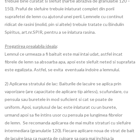
trebuie bine curatat si slefuit (hartie abraziva de granulatie 120 –
150). Praful de slefuire trebuie inlaturat complet din porii
suprafetei de lemn cu ajutorul unei perii. Lemnele cu continut
ridicat de rasini (molid, pin si altele) trebuie tratate cu Bindulin
Spiritus, art.nr.SPIR, pentru a se inlatura rasina.
Pregatirea prealabila ideala
:
Lemnul ce urmeaza a fi baituit este mai intai udat, astfel incat
fibrele de lemn sa absoarba apa, apoi este slefuit neted si suprafata
este egalizata. Astfel, se evita eventuala indoire a lemnului.
2) Aplicarea stratului de lac: Baiturile de lacuire se aplica prin
vaporizare (are capacitate de aplicare tip airless), scufundare, cu
pensula sau buretele in mod suficient si cat se poate de
uniform. Apoi, surplusul de lac este inlaturat cu un burete,
urmand apoi sa fie intins usor cu pensula pe lungimea fibrelor
de lemn. Se recomanda aplicarea de mai multe straturi cu slefuire
intermediara (granulatie 120). Fiecare aplicare noua de strat de bait
de lacuire lasa ca nuanta de culoare sa para mai inchisa la