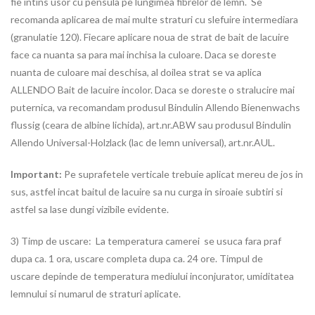
fie intins usor cu pensula pe lungimea fibrelor de lemn. Se
recomanda aplicarea de mai multe straturi cu slefuire intermediara
(granulatie 120). Fiecare aplicare noua de strat de bait de lacuire
face ca nuanta sa para mai inchisa la culoare. Daca se doreste
nuanta de culoare mai deschisa, al doilea strat se va aplica
ALLENDO Bait de lacuire incolor. Daca se doreste o stralucire mai
puternica, va recomandam produsul Bindulin Allendo Bienenwachs
flussig (ceara de albine lichida), art.nr.ABW sau produsul Bindulin
Allendo Universal-Holzlack (lac de lemn universal), art.nr.AUL.
Important:
Pe suprafetele verticale trebuie aplicat mereu de jos in
sus, astfel incat baitul de lacuire sa nu curga in siroaie subtiri si
astfel sa lase dungi vizibile evidente.
3) Timp de uscare: La temperatura camerei se usuca fara praf
dupa ca. 1 ora, uscare completa dupa ca. 24 ore. Timpul de
uscare depinde de temperatura mediului inconjurator, umiditatea
lemnului si numarul de straturi aplicate.