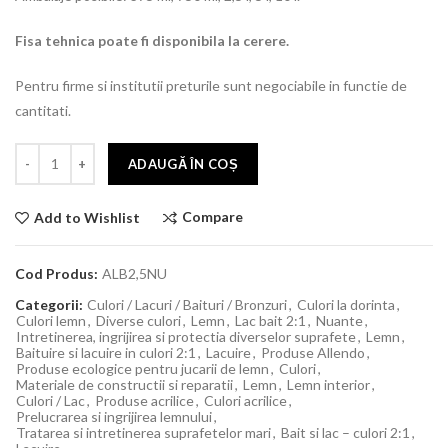
Fisa tehnica poate fi disponibila la cerere.
Pentru firme si institutii preturile sunt negociabile in functie de
cantitati.
ADAUGĂ ÎN COȘ
Compare
Add to Wishlist
Cod Produs:
ALB2,5NU
Categorii:
Culori / Lacuri / Baituri / Bronzuri
,
Culori la dorinta
,
Culori lemn
,
Diverse culori
,
Lemn
,
Lac bait 2:1
,
Nuante
,
Intretinerea, ingrijirea si protectia diverselor suprafete
,
Lemn
,
Baituire si lacuire in culori 2:1
,
Lacuire
,
Produse Allendo
,
Produse ecologice pentru jucarii de lemn
,
Culori
,
Materiale de constructii si reparatii
,
Lemn
,
Lemn interior
,
Culori / Lac
,
Produse acrilice
,
Culori acrilice
,
Prelucrarea si ingrijirea lemnului
,
Tratarea si intretinerea suprafetelor mari
,
Bait si lac – culori 2:1
,