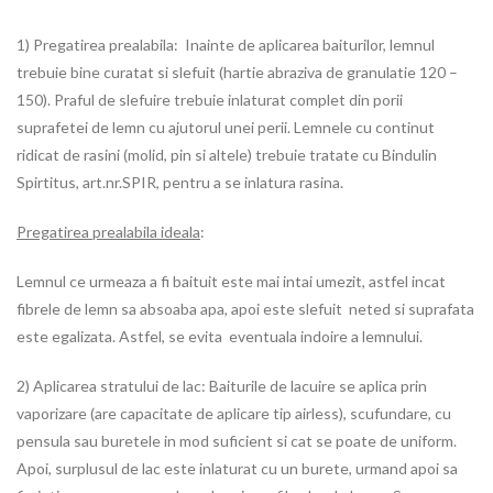
1) Pregatirea prealabila: Inainte de aplicarea baiturilor, lemnul
trebuie bine curatat si slefuit (hartie abraziva de granulatie 120 –
150). Praful de slefuire trebuie inlaturat complet din porii
suprafetei de lemn cu ajutorul unei perii. Lemnele cu continut
ridicat de rasini (molid, pin si altele) trebuie tratate cu Bindulin
Spirtitus, art.nr.SPIR, pentru a se inlatura rasina.
Pregatirea prealabila ideala
:
Lemnul ce urmeaza a fi baituit este mai intai umezit, astfel incat
fibrele de lemn sa absoaba apa, apoi este slefuit neted si suprafata
este egalizata. Astfel, se evita eventuala indoire a lemnului.
2) Aplicarea stratului de lac: Baiturile de lacuire se aplica prin
vaporizare (are capacitate de aplicare tip airless), scufundare, cu
pensula sau buretele in mod suficient si cat se poate de uniform.
Apoi, surplusul de lac este inlaturat cu un burete, urmand apoi sa