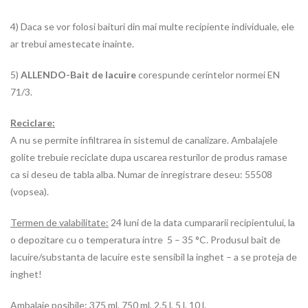
4) Daca se vor folosi baituri din mai multe recipiente individuale, ele
ar trebui amestecate inainte.
5)
ALLENDO-Bait de lacuire
corespunde cerintelor normei EN
71/3.
Reciclare:
A nu se permite infiltrarea in sistemul de canalizare. Ambalajele
golite trebuie reciclate dupa uscarea resturilor de produs ramase
ca si deseu de tabla alba. Numar de inregistrare deseu: 55508
(vopsea).
Termen de valabilitate:
24 luni de la data cumpararii recipientului, la
o depozitare cu o temperatura intre 5 – 35 °C. Produsul bait de
lacuire/substanta de lacuire este sensibil la inghet – a se proteja de
inghet!
Ambalaje posibile: 375 ml, 750 ml, 2,5 l, 5 l, 10 l.