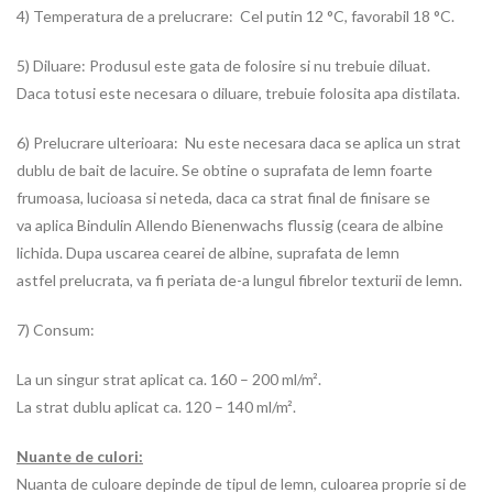
4) Temperatura de a prelucrare: Cel putin 12 °C, favorabil 18 °C.
5) Diluare: Produsul este gata de folosire si nu trebuie diluat.
Daca totusi este necesara o diluare, trebuie folosita apa distilata.
6) Prelucrare ulterioara: Nu este necesara daca se aplica un strat
dublu de bait de lacuire. Se obtine o suprafata de lemn foarte
frumoasa, lucioasa si neteda, daca ca strat final de finisare se
va aplica Bindulin Allendo Bienenwachs flussig (ceara de albine
lichida. Dupa uscarea cearei de albine, suprafata de lemn
astfel prelucrata, va fi periata de-a lungul fibrelor texturii de lemn.
7) Consum:
La un singur strat aplicat ca. 160 – 200 ml/m².
La strat dublu aplicat ca. 120 – 140 ml/m².
Nuante de culori:
Nuanta de culoare depinde de tipul de lemn, culoarea proprie si de