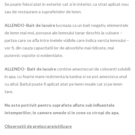
Se poate folosi atat in exterior cat si in interior, ca strat aplicat nou
sau de restaurare a suprafetelor de lemn.
ALLENDO-Bait de lacuire
lucreaza ca un bait negativ, elementele
de lemn mai moi, poroase ale lemnului tanar deschis la culoare –
partea care se afla intre inelele vizibile care indica varsta lemnului –
vor fi, din cauza capacitatii lor de absorbite mai ridicate, mai
puternic vopsite si evidentiate.
ALLENDO- Bait de lacuire
contine amestecuri de coloranti solubili
in apa, cu foarte mare rezistenta la lumina si se pot amesteca unul
cu altul. Baitul poate fi aplicat atat pe lemn moale cat si pe lemn
tare.
Nu este potrivit pentru suprafete aflate sub influentele
intemperiilor, in camere umede si in zone cu stropi de apa.
Observatii de prelucrare/utilizare