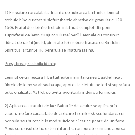
1) Pregatirea prealabila: Inainte de aplicarea baiturilor, lemnul
trebuie bine curatat si slefuit (hartie abraziva de granulatie 120 –
150). Praful de slefuire trebuie inlaturat complet din porii
suprafetei de lemn cu ajutorul unei perii. Lemnele cu continut
ridicat de rasini (molid, pin si altele) trebuie tratate cu Bindulin
Spirtitus, art.nr.SPIR, pentru a se inlatura rasina.
Pregatirea prealabila ideala
:
Lemnul ce urmeaza a fi baituit este mai intai umezit, astfel incat
fibrele de lemn sa absoaba apa, apoi este slefuit neted si suprafata
este egalizata. Astfel, se evita eventuala indoire a lemnului.
2) Aplicarea stratului de lac: Baiturile de lacuire se aplica prin
vaporizare (are capacitate de aplicare tip airless), scufundare, cu
pensula sau buretele in mod suficient si cat se poate de uniform.
Apoi, surplusul de lac este inlaturat cu un burete, urmand apoi sa