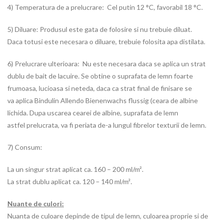
4) Temperatura de a prelucrare: Cel putin 12 °C, favorabil 18 °C.
5) Diluare: Produsul este gata de folosire si nu trebuie diluat.
Daca totusi este necesara o diluare, trebuie folosita apa distilata.
6) Prelucrare ulterioara: Nu este necesara daca se aplica un strat
dublu de bait de lacuire. Se obtine o suprafata de lemn foarte
frumoasa, lucioasa si neteda, daca ca strat final de finisare se
va aplica Bindulin Allendo Bienenwachs flussig (ceara de albine
lichida. Dupa uscarea cearei de albine, suprafata de lemn
astfel prelucrata, va fi periata de-a lungul fibrelor texturii de lemn.
7) Consum:
La un singur strat aplicat ca. 160 – 200 ml/m².
La strat dublu aplicat ca. 120 – 140 ml/m².
Nuante de culori:
Nuanta de culoare depinde de tipul de lemn, culoarea proprie si de