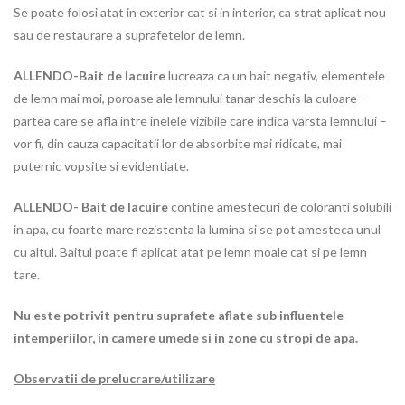
Se poate folosi atat in exterior cat si in interior, ca strat aplicat nou
sau de restaurare a suprafetelor de lemn.
ALLENDO-Bait de lacuire
lucreaza ca un bait negativ, elementele
de lemn mai moi, poroase ale lemnului tanar deschis la culoare –
partea care se afla intre inelele vizibile care indica varsta lemnului –
vor fi, din cauza capacitatii lor de absorbite mai ridicate, mai
puternic vopsite si evidentiate.
ALLENDO- Bait de lacuire
contine amestecuri de coloranti solubili
in apa, cu foarte mare rezistenta la lumina si se pot amesteca unul
cu altul. Baitul poate fi aplicat atat pe lemn moale cat si pe lemn
tare.
Nu este potrivit pentru suprafete aflate sub influentele
intemperiilor, in camere umede si in zone cu stropi de apa.
Observatii de prelucrare/utilizare