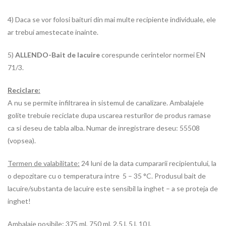
4) Daca se vor folosi baituri din mai multe recipiente individuale, ele
ar trebui amestecate inainte.
5)
ALLENDO-Bait de lacuire
corespunde cerintelor normei EN
71/3.
Reciclare:
A nu se permite infiltrarea in sistemul de canalizare. Ambalajele
golite trebuie reciclate dupa uscarea resturilor de produs ramase
ca si deseu de tabla alba. Numar de inregistrare deseu: 55508
(vopsea).
Termen de valabilitate:
24 luni de la data cumpararii recipientului, la
o depozitare cu o temperatura intre 5 – 35 °C. Produsul bait de
lacuire/substanta de lacuire este sensibil la inghet – a se proteja de
inghet!
Ambalaje posibile: 375 ml, 750 ml, 2,5 l, 5 l, 10 l.