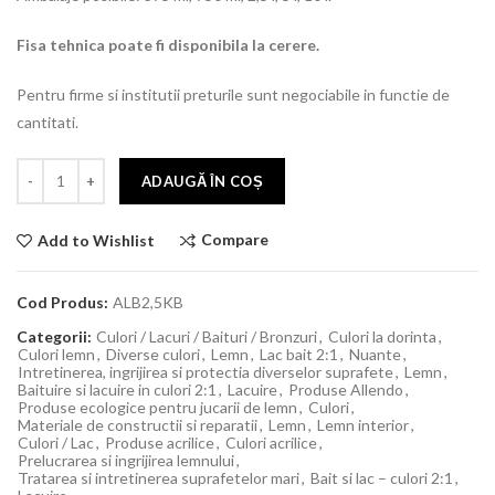
Fisa tehnica poate fi disponibila la cerere.
Pentru firme si institutii preturile sunt negociabile in functie de
cantitati.
ADAUGĂ ÎN COȘ
Compare
Add to Wishlist
Cod Produs:
ALB2,5KB
Categorii:
Culori / Lacuri / Baituri / Bronzuri
,
Culori la dorinta
,
Culori lemn
,
Diverse culori
,
Lemn
,
Lac bait 2:1
,
Nuante
,
Intretinerea, ingrijirea si protectia diverselor suprafete
,
Lemn
,
Baituire si lacuire in culori 2:1
,
Lacuire
,
Produse Allendo
,
Produse ecologice pentru jucarii de lemn
,
Culori
,
Materiale de constructii si reparatii
,
Lemn
,
Lemn interior
,
Culori / Lac
,
Produse acrilice
,
Culori acrilice
,
Prelucrarea si ingrijirea lemnului
,
Tratarea si intretinerea suprafetelor mari
,
Bait si lac – culori 2:1
,