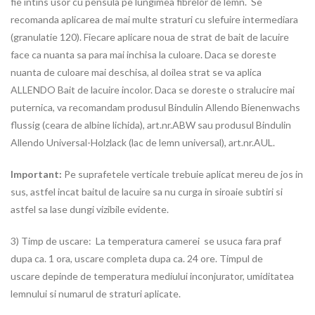
fie intins usor cu pensula pe lungimea fibrelor de lemn. Se
recomanda aplicarea de mai multe straturi cu slefuire intermediara
(granulatie 120). Fiecare aplicare noua de strat de bait de lacuire
face ca nuanta sa para mai inchisa la culoare. Daca se doreste
nuanta de culoare mai deschisa, al doilea strat se va aplica
ALLENDO Bait de lacuire incolor. Daca se doreste o stralucire mai
puternica, va recomandam produsul Bindulin Allendo Bienenwachs
flussig (ceara de albine lichida), art.nr.ABW sau produsul Bindulin
Allendo Universal-Holzlack (lac de lemn universal), art.nr.AUL.
Important:
Pe suprafetele verticale trebuie aplicat mereu de jos in
sus, astfel incat baitul de lacuire sa nu curga in siroaie subtiri si
astfel sa lase dungi vizibile evidente.
3) Timp de uscare: La temperatura camerei se usuca fara praf
dupa ca. 1 ora, uscare completa dupa ca. 24 ore. Timpul de
uscare depinde de temperatura mediului inconjurator, umiditatea
lemnului si numarul de straturi aplicate.