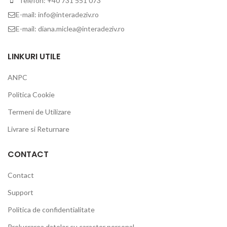
Telefon: +40 731 551 073
E-mail: info@interadeziv.ro
E-mail: diana.miclea@interadeziv.ro
LINKURI UTILE
ANPC
Politica Cookie
Termeni de Utilizare
Livrare si Returnare
CONTACT
Contact
Support
Politica de confidentialitate
Prelucrarea datelor cu caracter personal