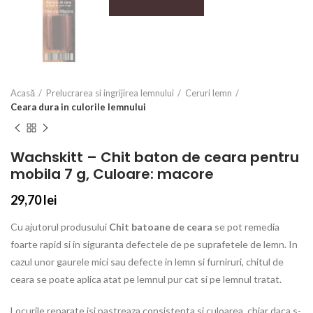
Acasă
Prelucrarea si ingrijirea lemnului
Ceruri lemn
Ceara dura in culorile lemnului
Wachskitt – Chit baton de ceara pentru
mobila 7 g, Culoare: macore
29,70
lei
Cu ajutorul produsului
Chit batoane de ceara
se pot remedia
foarte rapid si in siguranta defectele de pe suprafetele de lemn. In
cazul unor gaurele mici sau defecte in lemn si furniruri, chitul de
ceara se poate aplica atat pe lemnul pur cat si pe lemnul tratat.
Locurile reparate isi pastreaza consistenta si culoarea, chiar daca s-