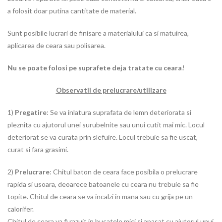
a folosit doar putina cantitate de material.
Sunt posibile lucrari de finisare a materialului ca si matuirea,
aplicarea de ceara sau polisarea.
Nu se poate folosi pe suprafete deja tratate cu ceara!
Observatii de prelucrare/utilizare
1)
Pregatire
: Se va inlatura suprafata de lemn deteriorata si
pleznita cu ajutorul unei surubelnite sau unui cutit mai mic. Locul
deteriorat se va curata prin slefuire. Locul trebuie sa fie uscat,
curat si fara grasimi.
2)
Prelucrare
: Chitul baton de ceara face posibila o prelucrare
rapida si usoara, deoarece batoanele cu ceara nu trebuie sa fie
topite. Chitul de ceara se va incalzi in mana sau cu grija pe un
calorifer.
Chitul de ceara va fi razuit in bucatele mici si apasat cu ajutorul unui