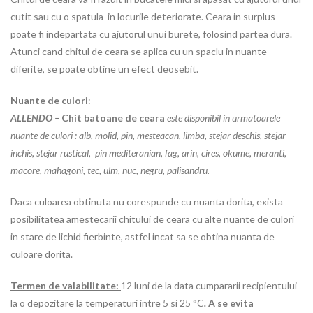
cutit sau cu o spatula in locurile deteriorate. Ceara in surplus
poate fi indepartata cu ajutorul unui burete, folosind partea dura.
Atunci cand chitul de ceara se aplica cu un spaclu in nuante
diferite, se poate obtine un efect deosebit.
Nuante de culori
:
ALLENDO –
Chit batoane de ceara
este disponibil in urmatoarele
nuante de culori : alb, molid, pin, mesteacan, limba, stejar deschis, stejar
inchis, stejar rustical, pin mediteranian, fag, arin, cires, okume, meranti,
macore, mahagoni, tec, ulm, nuc, negru, palisandru.
Daca culoarea obtinuta nu corespunde cu nuanta dorita, exista
posibilitatea amestecarii chitului de ceara cu alte nuante de culori
in stare de lichid fierbinte, astfel incat sa se obtina nuanta de
culoare dorita.
Termen de valabilitate:
12 luni de la data cumpararii recipientului
la o depozitare la temperaturi intre 5 si 25 °C
.
A se evita