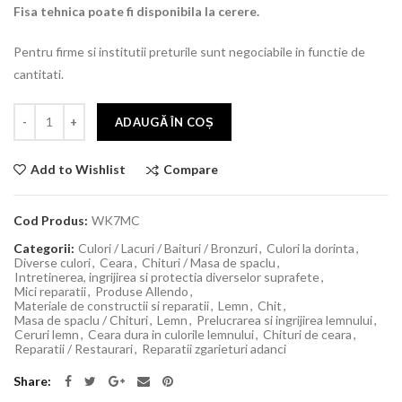
Fisa tehnica poate fi disponibila la cerere.
Pentru firme si institutii preturile sunt negociabile in functie de
cantitati.
ADAUGĂ ÎN COȘ
Compare
Add to Wishlist
Cod Produs:
WK7MC
Categorii:
Culori / Lacuri / Baituri / Bronzuri
,
Culori la dorinta
,
Diverse culori
,
Ceara
,
Chituri / Masa de spaclu
,
Intretinerea, ingrijirea si protectia diverselor suprafete
,
Mici reparatii
,
Produse Allendo
,
Materiale de constructii si reparatii
,
Lemn
,
Chit
,
Masa de spaclu / Chituri
,
Lemn
,
Prelucrarea si ingrijirea lemnului
,
Ceruri lemn
,
Ceara dura in culorile lemnului
,
Chituri de ceara
,
Reparatii / Restaurari
,
Reparatii zgarieturi adanci
Share