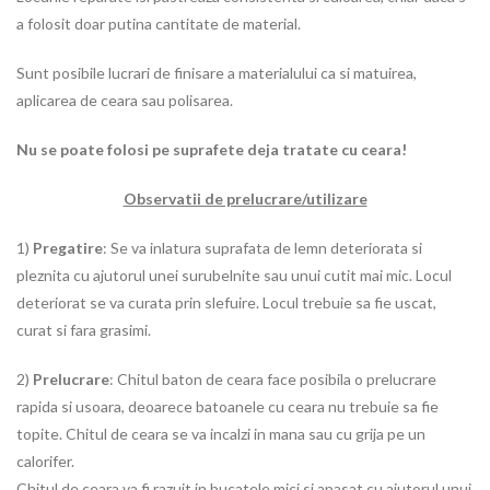
a folosit doar putina cantitate de material.
Sunt posibile lucrari de finisare a materialului ca si matuirea,
aplicarea de ceara sau polisarea.
Nu se poate folosi pe suprafete deja tratate cu ceara!
Observatii de prelucrare/utilizare
1)
Pregatire
: Se va inlatura suprafata de lemn deteriorata si
pleznita cu ajutorul unei surubelnite sau unui cutit mai mic. Locul
deteriorat se va curata prin slefuire. Locul trebuie sa fie uscat,
curat si fara grasimi.
2)
Prelucrare
: Chitul baton de ceara face posibila o prelucrare
rapida si usoara, deoarece batoanele cu ceara nu trebuie sa fie
topite. Chitul de ceara se va incalzi in mana sau cu grija pe un
calorifer.
Chitul de ceara va fi razuit in bucatele mici si apasat cu ajutorul unui