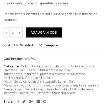
Fisa tehnica poate fi disponibila la cerere.
Pentru firme si institutii preturile sunt negociabile in functie de
cantitati.
ADAUGĂ ÎN COȘ
Compare
Add to Wishlist
Cod Produs:
WK7WE
Categorii:
Culori / Lacuri / Baituri / Bronzuri
,
Culori la dorinta
,
Diverse culori
,
Ceara
,
Chituri / Masa de spaclu
,
Intretinerea, ingrijirea si protectia diverselor suprafete
,
Mici reparatii
,
Produse Allendo
,
Materiale de constructii si reparatii
,
Lemn
,
Chit
,
Masa de spaclu / Chituri
,
Lemn
,
Prelucrarea si ingrijirea lemnului
,
Ceruri lemn
,
Ceara dura in culorile lemnului
,
Chituri de ceara
,
Reparatii / Restaurari
,
Reparatii zgarieturi adanci
Share