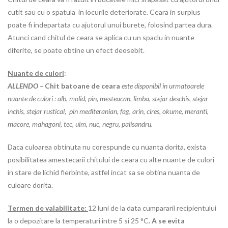
cutit sau cu o spatula in locurile deteriorate. Ceara in surplus
poate fi indepartata cu ajutorul unui burete, folosind partea dura.
Atunci cand chitul de ceara se aplica cu un spaclu in nuante
diferite, se poate obtine un efect deosebit.
Nuante de culori
:
ALLENDO –
Chit batoane de ceara
este disponibil in urmatoarele
nuante de culori : alb, molid, pin, mesteacan, limba, stejar deschis, stejar
inchis, stejar rustical, pin mediteranian, fag, arin, cires, okume, meranti,
macore, mahagoni, tec, ulm, nuc, negru, palisandru.
Daca culoarea obtinuta nu corespunde cu nuanta dorita, exista
posibilitatea amestecarii chitului de ceara cu alte nuante de culori
in stare de lichid fierbinte, astfel incat sa se obtina nuanta de
culoare dorita.
Termen de valabilitate:
12 luni de la data cumpararii recipientului
la o depozitare la temperaturi intre 5 si 25 °C
.
A se evita