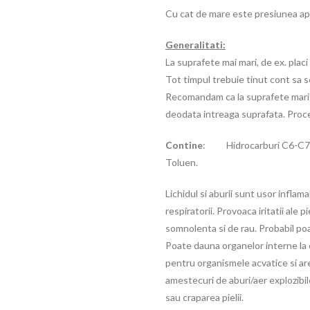
Cu cat de mare este presiunea apli
Generalitati:
La suprafete mai mari, de ex. placi
Tot timpul trebuie tinut cont sa s
Recomandam ca la suprafete mari si
deodata intreaga suprafata. Proced
Contine
: Hidrocarburi C6-C7, n-
Toluen.
Lichidul si aburii sunt usor inflama
respiratorii. Provoaca iritatii ale p
somnolenta si de rau. Probabil po
Poate dauna organelor interne la 
pentru organismele acvatice si are
amestecuri de aburi/aer explozibil
sau craparea pielii.