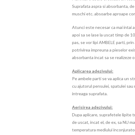
Suprafata aspra si absorbanta, de 
muschi etc. absoarbe aproape com
Atunci este necesar ca mai intai a
apoi sa se lase la uscat timp de 10 
pas, se vor lipi AMBELE parti, prin
potrivirea impreuna a pieselor exi
absorbanta incat sa se realizeze o
Aplicarea adezivului:
Pe ambele parti se va aplica un st
cu ajutorul pensulei, spatulei sau 
intreaga suprafata.
Aerisirea adezivului:
Dupa aplicare, suprafetele lipite t
de uscat, incat el, de ex, sa NU ma
temperatura mediului inconjurator