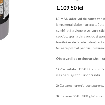
1.109,50
lei
LEIMAN adezivul de contact
est
lemn, metal si alte materiale. Este
combinatii la alegere cu lemn, sticl
cauciuc, spuma din cauciuc si spuma
furnituirea de fatete rotunjite. Es
Nu este potrivit pentru utilizarea l
Observatii de prelucrare/utiliz
1) Viscozitate: 1350 +/- 200 mPa.s
masina cu ajutorul unor cilindrii
2) Culoare: maroniu-transparent, 
3) Consum: 250 – 300 g/m² in cazul 