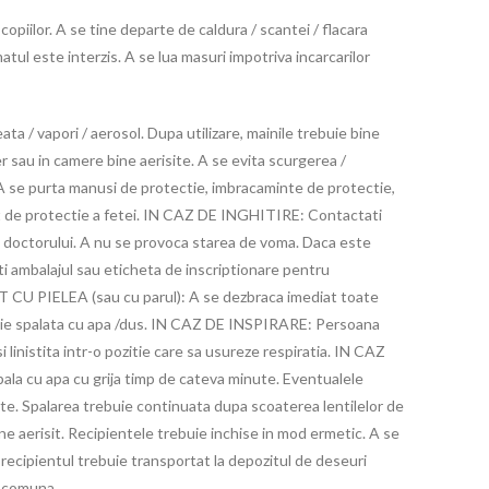
 copiilor. A se tine departe de caldura / scantei / flacara
atul este interzis. A se lua masuri impotriva incarcarilor
eata / vapori / aerosol. Dupa utilizare, mainile trebuie bine
ber sau in camere bine aerisite. A se evita scurgerea /
 A se purta manusi de protectie, imbracaminte de protectie,
t de protectie a fetei. IN CAZ DE INGHITIRE: Contactati
l doctorului. A nu se provoca starea de voma. Daca este
ti ambalajul sau eticheta de inscriptionare pentru
U PIELEA (sau cu parul): A se dezbraca imediat toate
uie spalata cu apa /dus. IN CAZ DE INSPIRARE: Persoana
i linistita intr-o pozitie care sa usureze respiratia. IN CAZ
 cu apa cu grija timp de cateva minute. Eventualele
ate. Spalarea trebuie continuata dupa scoaterea lentilelor de
ine aerisit. Recipientele trebuie inchise in mod ermetic. A se
/ recipientul trebuie transportat la depozitul de deseuri
e comuna.