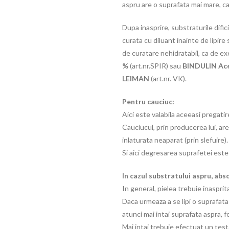
aspru are o suprafata mai mare, ca
Dupa inasprire, substraturile difici
curata cu diluant inainte de lipi
de curatare nehidratabil, ca de e
%
(art.nr.SPIR) sau
BINDULIN
Ac
LEIMAN
(art.nr. VK).
Pentru cauciuc:
Aici este valabila aceeasi pregati
Cauciucul, prin producerea lui, a
inlaturata neaparat (prin slefuire).
Si aici degresarea suprafetei este
In cazul substratului aspru, abs
In general, pielea trebuie inasprita
Daca urmeaza a se lipi o suprafat
atunci mai intai suprafata aspra, f
Mai intai trebuie efectuat un test