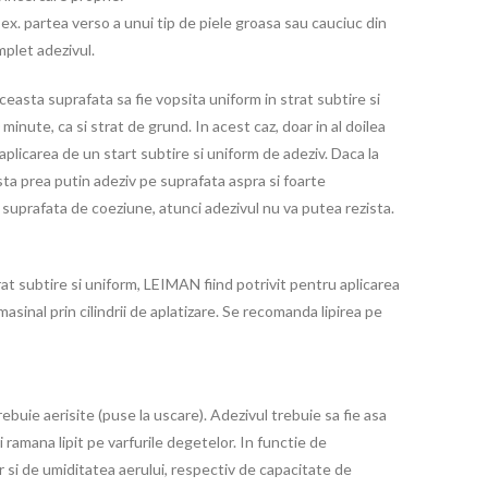
ex. partea verso a unui tip de piele groasa sau cauciuc din
plet adezivul.
ceasta suprafata sa fie vopsita uniform in strat subtire si
minute, ca si strat de grund. In acest caz, doar in al doilea
 aplicarea de un start subtire si uniform de adeziv. Daca la
sta prea putin adeziv pe suprafata aspra si foarte
 suprafata de coeziune, atunci adezivul nu va putea rezista.
rat subtire si uniform, LEIMAN fiind potrivit pentru aplicarea
masinal prin cilindrii de aplatizare. Se recomanda lipirea pe
rebuie aerisite (puse la uscare). Adezivul trebuie sa fie asa
i ramana lipit pe varfurile degetelor. In functie de
 si de umiditatea aerului, respectiv de capacitate de