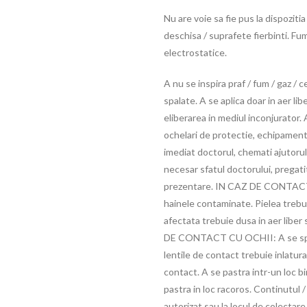
Nu are voie sa fie pus la dispozitia
deschisa / suprafete fierbinti. Fum
electrostatice.
A nu se inspira praf / fum / gaz / c
spalate. A se aplica doar in aer li
eliberarea in mediul inconjurator.
ochelari de protectie, echipamen
imediat doctorul, chemati ajutoru
necesar sfatul doctorului, pregati
prezentare. IN CAZ DE CONTACT C
hainele contaminate. Pielea treb
afectata trebuie dusa in aer liber s
DE CONTACT CU OCHII: A se spala
lentile de contact trebuie inlatur
contact. A se pastra intr-un loc b
pastra in loc racoros. Continutul 
autorizat sau la locul de colectar