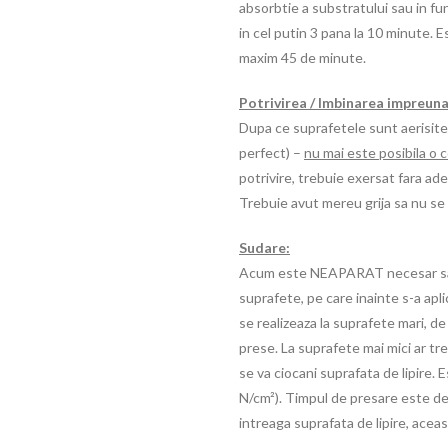
absorbtie a substratului sau in fu
in cel putin 3 pana la 10 minute.
maxim 45 de minute.
Potrivirea / Imbinarea impreuna
Dupa ce suprafetele sunt aerisite 
perfect) –
nu mai este posibila o c
potrivire, trebuie exersat fara ad
Trebuie avut mereu grija sa nu se 
Sudare:
Acum este NEAPARAT necesar sa se
suprafete, pe care inainte s-a apl
se realizeaza la suprafete mari, de 
prese. La suprafete mai mici ar tre
se va ciocani suprafata de lipire.
N/cm²). Timpul de presare este de
intreaga suprafata de lipire, acea