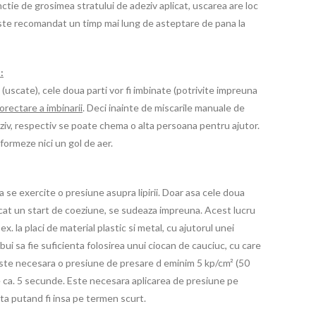
nctie de grosimea stratului de adeziv aplicat, uscarea are loc
 Este recomandat un timp mai lung de asteptare de pana la
:
(uscate), cele doua parti vor fi imbinate (potrivite impreuna
orectare a imbinarii
. Deci inainte de miscarile manuale de
eziv, respectiv se poate chema o alta persoana pentru ajutor.
formeze nici un gol de aer.
 exercite o presiune asupra lipirii. Doar asa cele doua
icat un start de coeziune, se sudeaza impreuna. Acest lucru
ex. la placi de material plastic si metal, cu ajutorul unei
bui sa fie suficienta folosirea unui ciocan de cauciuc, cu care
 Este necesara o presiune de presare d eminim 5 kp/cm² (50
 ca. 5 secunde. Este necesara aplicarea de presiune pe
sta putand fi insa pe termen scurt.