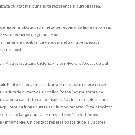
cata cu atat mai buna este rezistenta si durabilitatea.
 de material plastic si de metal se recomanda lipirea in presa.
e evite formarea de goluri de aer.
 materiale flexibile (ca de ex. piele) sa nu se lipeasca
ati in pasi.
Alcani, Izoalcani, Ciclene, < 5 % n-Hexan, Acetat de etil,
bili. Poate fi mortal in caz de inghitire si patrundere in caile
ielii si iritatie puternica a ochiilor. Poate induce starea de
ate afecta sanatatea bebelusului aflat in pantecele mamei.
expunere de lunga durata sau in mod repetat. Este otravitor
 efect de lunga durata. In urma utilizarii se pot forma
e / inflamabile. Un contact repetat poate duce la uscarea