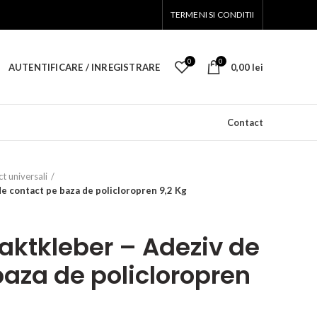
TERMENI SI CONDITII
0
0
AUTENTIFICARE / INREGISTRARE
0,00
lei
Contact
t universali
e contact pe baza de policloropren 9,2 Kg
aktkleber – Adeziv de
baza de policloropren