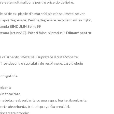
re este mult mai buna pentru orice tip de lipire.
le ca de ex. placile din material plastic sau metal se vor
re si apoi degresate. Pentru degresare recomandam un mijloc
xemplu
BINDULIN
Spirt 99
etona
(art.nr.AC). Puteti folosi si produsul
Diluant pentru
re ca si pentru metal sau suprafete lacuite/vopsite.
re intotdeauna o suprafata de respingere, care trebuie
 obligatorie.
orbant:
 in totalitate.
a neteda, neabsorbanta cu una aspra, foarte absorbanta,
oarte absorbanta, trebuie pregatita prealabil.
/incercare proprie: