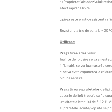
4) Proprietati ale adezivului: rezi
efect rapid de lipire .
Lipirea este elastic-rezistenta si
Rezistent la frig de pana la – 30 °C
Utilizare:
Pregatirea adezivului:
Inainte de folosire se va amesteca
inflamabil, se vor lua masurile co
si se va evita expunerea la caldura
o buna aerisire!
Pregatirea suprafetelor de lipit
Locurile de lipit trebuie sa fie cu
umiditate a lemnului de 8-12 %. Al
suprafetele lacuite/vopsite se pot