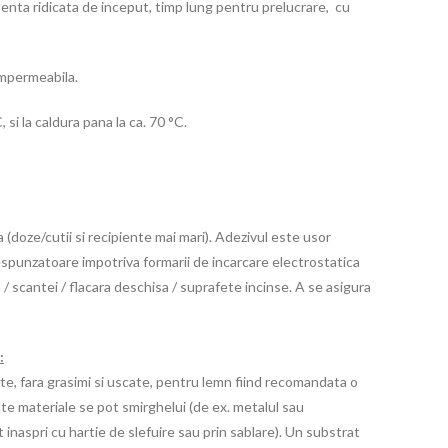
stenta ridicata de inceput, timp lung pentru prelucrare, cu
 impermeabila.
, si la caldura pana la ca. 70 °C.
 (doze/cutii si recipiente mai mari). Adezivul este usor
respunzatoare impotriva formarii de incarcare electrostatica
 / scantei / flacara deschisa / suprafete incinse. A se asigura
:
rate, fara grasimi si uscate, pentru lemn fiind recomandata o
te materiale se pot smirghelui (de ex. metalul sau
 inaspri cu hartie de slefuire sau prin sablare). Un substrat