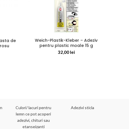
Weich-Plastik-Kleber – Adeziv
A
Pasta de
pentru plastic moale 15 g
prot
 rosu
2
32,00
lei
mn
Culori/ lacuri pentru
Adezivi sticla
Adezivi 
lemn ce pot acoperi
adezivi, chituri sau
etanseizanti