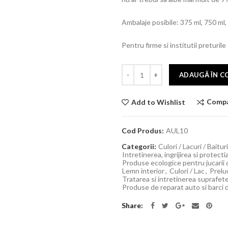
Ambalaje posibile: 375 ml, 750 ml, 2,5
Pentru firme si institutii preturile
ADAUGĂ ÎN C
Comp
Add to Wishlist
Cod Produs:
AUL10
Categorii:
Culori / Lacuri / Baitur
Intretinerea, ingrijirea si protect
Produse ecologice pentru jucarii
Lemn interior
,
Culori / Lac
,
Preluc
Tratarea si intretinerea suprafete
Produse de reparat auto si barci 
Share