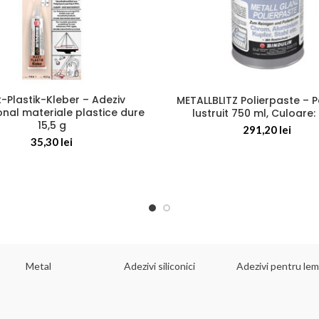
-Plastik-Kleber – Adeziv
METALLBLITZ Polierpaste – 
onal materiale plastice dure
lustruit 750 ml, Culoare:
15,5 g
291,20
lei
35,30
lei
Metal
Adezivi siliconici
Adezivi pentru le