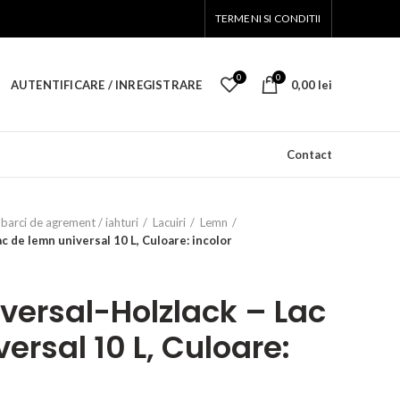
TERMENI SI CONDITII
0
0
AUTENTIFICARE / INREGISTRARE
0,00
lei
Contact
barci de agrement / iahturi
Lacuiri
Lemn
 de lemn universal 10 L, Culoare: incolor
versal-Holzlack – Lac
ersal 10 L, Culoare: