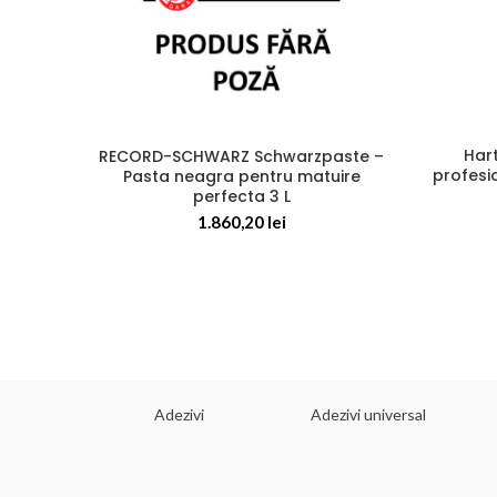
Hart
RECORD-SCHWARZ Schwarzpaste –
profesi
Pasta neagra pentru matuire
perfecta 3 L
1.860,20
lei
 dorinta
Adezivi
Adezivi universal