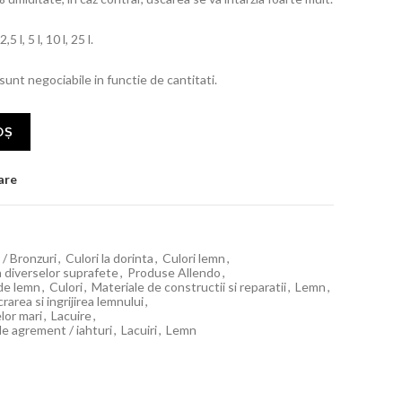
 l, 5 l, 10 l, 25 l.
 sunt negociabile in functie de cantitati.
OȘ
are
i / Bronzuri
,
Culori la dorinta
,
Culori lemn
,
ia diverselor suprafete
,
Produse Allendo
,
 de lemn
,
Culori
,
Materiale de constructii si reparatii
,
Lemn
,
rarea si ingrijirea lemnului
,
lor mari
,
Lacuire
,
de agrement / iahturi
,
Lacuiri
,
Lemn