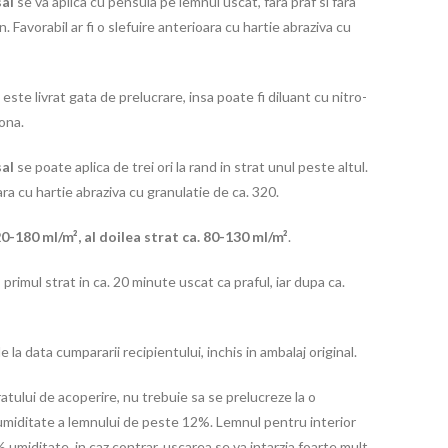
al
se va aplica cu pensula pe lemnul uscat, fara praf si fara
. Favorabil ar fi o slefuire anterioara cu hartie abraziva cu
l
este livrat gata de prelucrare, insa poate fi diluant cu nitro-
ona.
sal
se poate aplica de trei ori la rand in strat unul peste altul.
iara cu hartie abraziva cu granulatie de ca. 320.
20-180 ml/m², al doilea strat ca. 80-130 ml/m²
.
: primul strat in ca. 20 minute uscat ca praful, iar dupa ca.
de la data cumpararii recipientului, inchis in ambalaj original.
ratului de acoperire, nu trebuie sa se prelucreze la o
 o umiditate a lemnului de peste 12%. Lemnul pentru interior
 umiditate, in caz contrar, uscarea se va intarzia foarte mult.