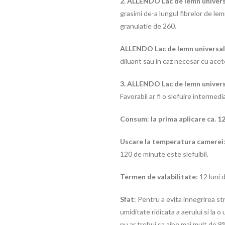
2.
ALLENDO Lac de lemn univers
grasimi de-a lungul fibrelor de lemn
granulatie de 260.
A
LLENDO Lac de lemn universa
diluant sau in caz necesar cu acet
3.
ALLENDO Lac de lemn univer
Favorabil ar fi o slefuire intermed
Consum
:
la prima aplicare ca. 1
Uscare la temperatura camerei
120 de minute este slefuibil.
Termen de valabilitate
: 12 luni 
Sfat
: Pentru a evita innegrirea st
umiditate ridicata a aerului si la
nu ar trebui sa aibe mai mult de 9%