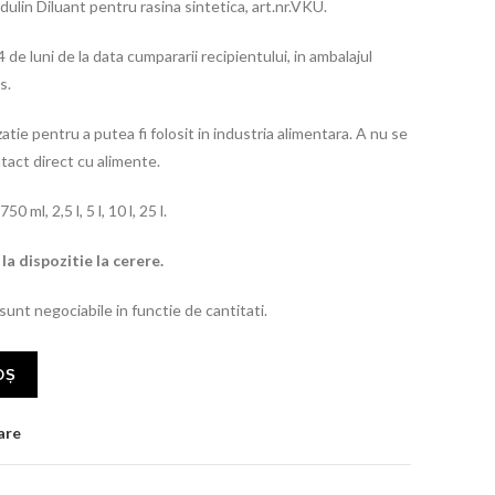
dulin Diluant pentru rasina sintetica, art.nr.VKU.
 de luni de la data cumpararii recipientului, in ambalajul
s.
atie pentru a putea fi folosit in industria alimentara. A nu se
tact direct cu alimente.
 ml, 2,5 l, 5 l, 10 l, 25 l.
la dispozitie la cerere.
 sunt negociabile in functie de cantitati.
OȘ
are