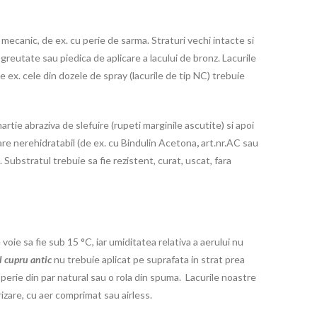
mecanic, de ex. cu perie de sarma. Straturi vechi intacte si
greutate sau piedica de aplicare a lacului de bronz. Lacurile
 ex. cele din dozele de spray (lacurile de tip NC) trebuie
hartie abraziva de slefuire (rupeti marginile ascutite) si apoi
are nerehidratabil (de ex. cu Bindulin Acetona
,
art.nr.AC sau
. Substratul trebuie sa fie rezistent, curat, uscat, fara
oie sa fie sub 15 °C, iar umiditatea relativa a aerului nu
l cupru antic
nu trebuie aplicat pe suprafata in strat prea
 perie din par natural sau o rola din spuma. Lacurile noastre
rizare, cu aer comprimat sau airless.