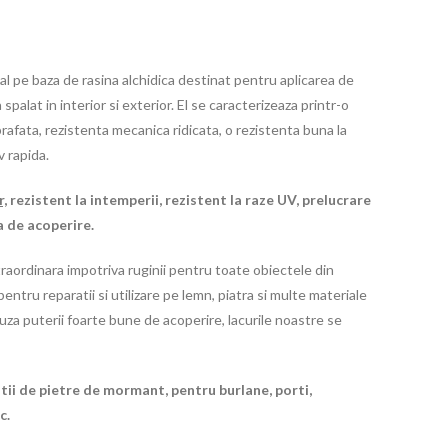
al pe baza de rasina alchidica destinat pentru aplicarea de
spalat in interior si exterior. El se caracterizeaza printr-o
prafata, rezistenta mecanica ridicata, o rezistenta buna la
v rapida.
r,
rezistent la intemperii, rezistent la raze UV, prelucrare
a de acoperire.
raordinara impotriva ruginii pentru toate obiectele din
entru reparatii si utilizare pe lemn, piatra si multe materiale
auza puterii foarte bune de acoperire, lacurile noastre se
ii de pietre de mormant, pentru burlane, porti,
c.