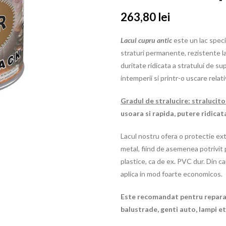
263,80
lei
Lacul cupru antic
este un lac speci
straturi permanente, rezistente la 
duritate ridicata a stratului de su
intemperii si printr-o uscare relati
Gradul de stralucire: stralucito
usoara si rapida, putere ridicat
Lacul nostru ofera o protectie ext
metal, fiind de asemenea potrivit p
plastice, ca de ex. PVC dur. Din c
aplica in mod foarte economicos.
Este recomandat pentru reparat
balustrade, genti auto, lampi et