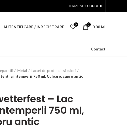
TERMENI SI CONDITII
0
0
AUTENTIFICARE / INREGISTRARE
0,00
lei
Contact
reparatii
Metal
Lacuri de protectie si culori
tent la intemperii 750 ml, Culoare: cupru antic
etterfest – Lac
 intemperii 750 ml,
ru antic