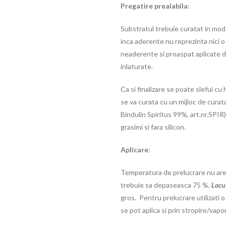
Pregatire prealabila
:
Substratul trebuie curatat in mod 
inca aderente nu reprezinta nici o 
neaderente si proaspat aplicate de
inlaturate.
Ca si finalizare se poate slefui cu 
se va curata cu un mijloc de curat
Bindulin Spiritus 99%, art.nr.SPIR)
grasimi si fara silicon.
Aplicare
:
Temperatura de prelucrare nu are v
trebuie sa depaseasca 75 %.
Lacu
gros. Pentru prelucrare utilizati o
se pot aplica si prin stropire/vapo