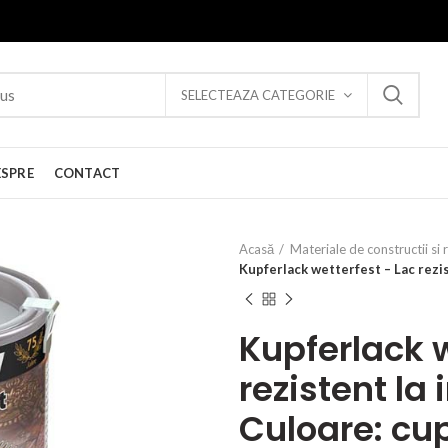
SELECTEAZA CATEGORIE
ESPRE
CONTACT
Acasă
Materiale de constructii si 
Kupferlack wetterfest – Lac rezis
Kupferlack w
rezistent la
Culoare: cup