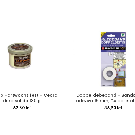
do Hartwachs fest – Ceara
Doppelklebeband – Banda
dura solida 130 g
adeziva 19 mm, Culoare: alb
62,50
lei
36,90
lei