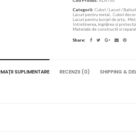
Cod Produs:
KLA750
Categorii:
Culori / Lacuri / Baitur
Lacuri pentru metal
,
Culori decor
Lacuri pentru lucrari de arta
,
Met
Intretinerea, ingrijirea si protect
Materiale de constructii si reparat
Share
MAȚII SUPLIMENTARE
RECENZII (0)
SHIPPING & DE