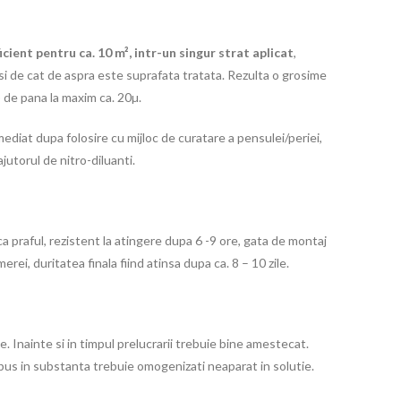
icient pentru ca. 10 m², intr-un singur strat aplicat
,
i de cat de aspra este suprafata tratata. Rezulta o grosime
a) de pana la maxim ca. 20µ.
diat dupa folosire cu mijloc de curatare a pensulei/periei,
ajutorul de nitro-diluanti.
ca praful, rezistent la atingere dupa 6 -9 ore, gata de montaj
ei, duritatea finala fiind atinsa dupa ca. 8 – 10 zile.
. Inainte si in timpul prelucrarii trebuie bine amestecat.
pus in substanta trebuie omogenizati neaparat in solutie.