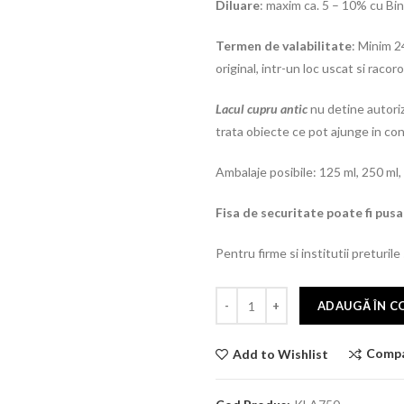
Diluare
: maxim ca. 5 – 10% cu Bin
Termen de valabilitate
:
Minim 24
original, intr-un loc uscat si racoro
Lacul cupru antic
nu detine autoriz
trata obiecte ce pot ajunge in con
Ambalaje posibile: 125 ml, 250 ml, 750
Fisa de securitate poate fi pusa 
Pentru firme si institutii preturile
ADAUGĂ ÎN C
Comp
Add to Wishlist