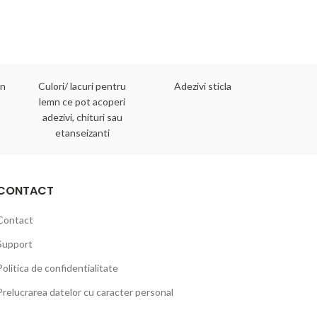
mn
Culori/ lacuri pentru
Adezivi sticla
Adezivi 
lemn ce pot acoperi
adezivi, chituri sau
etanseizanti
CONTACT
Contact
Support
Politica de confidentialitate
Prelucrarea datelor cu caracter personal