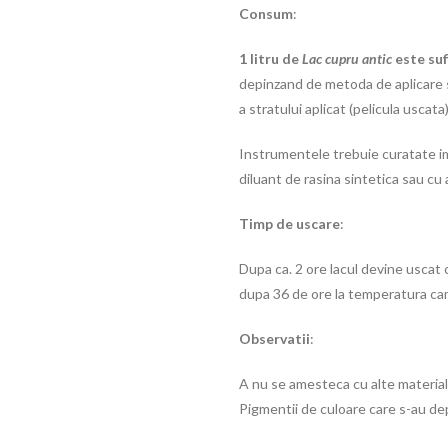
Consum
:
1 litru de
Lac cupru antic
este suf
depinzand de metoda de aplicare s
a stratului aplicat (pelicula uscat
Instrumentele trebuie curatate ime
diluant de rasina sintetica sau cu 
Timp de uscare
:
Dupa ca. 2 ore lacul devine uscat 
dupa 36 de ore la temperatura camer
Observatii
:
A nu se amesteca cu alte materiale
Pigmentii de culoare care s-au de