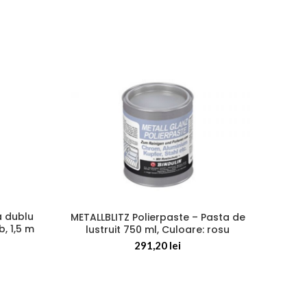
 dublu
Mai
METALLBLITZ Polierpaste – Pasta de
, 1,5 m
supr
lustruit 750 ml, Culoare: rosu
291,20
lei