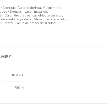
i / Bronzuri
,
Culori la dorinta
,
Culori metal
,
ative / Bronzuri
,
Lacuri metalice
,
al
,
Culori decorative
,
Lac obiecte din arta
,
ia diverselor suprafete
,
Metal
,
Lacuire si culori
,
ii
,
Metal
,
Lacuri de protectie si culori
LIVERY
KLA750
750 ml