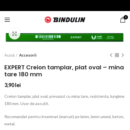
0
Click to enlarge
Acasă
Accesorii
EXPERT Creion tamplar, plat oval – mina
tare 180 mm
3,90
lei
Creion tamplar, plat oval, prevazut cu mina tare, rezistenta, lungime
180 mm. Usor de ascutit.
Recomandat pentru insemnat (marcat) pe lemn, lemn umed, beton,
metal.