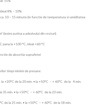
deal 55%
 ideal 8% – 10%
a. 10 – 15 minute (in functie de temperatura si umiditatea
 (iesire putina a adezivului din rosturi)
 pana la +100 °C, ideal +60 °C
unctie de absortia suprafetei
or timpi minimi de presare:
mm: la +20°C de la 20 min. • la +50°C – + 60°C de la 4 min.
la 35 min. • la +50°C – + 60°C de la 23 min.
20°C de la 25 min. • la +50°C – + 60°C de la 18 min.