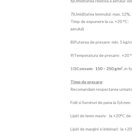
6)Umiditatea relativa a aerului: i
7)Umiditatea lemnului: max. 12%,
Timp de expunere la ca. +20 °C: c
aerului)
8)Puterea de presare: min. 5 kg/cm²
9)Temperatura de presare: +20 °C
10)
Consum: 150 – 250 g/m
²,
in f
Timp de presare
:
Recomandam respectarea urmatoril
Folii si furniruri de pana la 0,6 
Lipiri de lemn masiv: la +20°C de 
Lipiri de margini si imbinari: la +