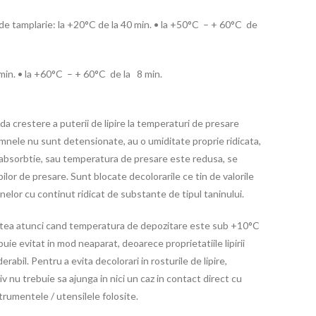
si de tamplarie: la +20°C de la 40 min. • la +50°C – + 60°C de
 min. • la +60°C – + 60°C de la 8 min.
ida crestere a puterii de lipire la temperaturi de presare
emnele nu sunt detensionate, au o umiditate proprie ridicata,
 absorbtie, sau temperatura de presare este redusa, se
lor de presare. Sunt blocate decolorarile ce tin de valorile
nelor cu continut ridicat de substante de tipul taninului.
tatea atunci cand temperatura de depozitare este sub +10°C
ie evitat in mod neaparat, deoarece proprietatiile lipirii
rabil. Pentru a evita decolorari in rosturile de lipire,
v nu trebuie sa ajunga in nici un caz in contact direct cu
trumentele / utensilele folosite.