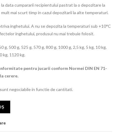
 la data cumpararii recipientului pastrat la o depozitare la
ult mai scurt timp in cazul depozitarii la alte temperaturi.
otriva inghetului. A nu se depozita la temperaturi sub +10°C
efectelor inghetului, produsul nu mai trebuie folosit.
0 g, 500 g, 525 g, 570 g, 800 g, 1000 g, 2,5 kg, 5 kg, 10 kg,
0 kg, 1120 kg.
Conformitate pentru jucarii conform Normei DIN EN 71-
la cerere.
 sunt negociabile in functie de cantitati.
OȘ
are