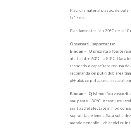
Placi din material plastic, de pal 
la 17 min.
Placi laminate: la +20°C de la 40
Observatii importante
:
Bindan – IQ
prezinta o foarte rap
aflate intre 60°C si 80°C. Daca l
respectiv o capacitate redusa de
recomanda cel putin dublarea timpi
pH-ului, ce pot aparea in cazul lem
Bindan – IQ
isi modifica vascozi
sau peste +30°C. Acest lucru trebu
sunt astfel afectate in mod conside
suprafata de lemn aflata sub adezi
metale nenobile – chiar nici cu ins