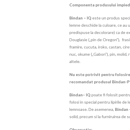
Componenta produsului impiedi
Bindan – IQ
este un produs specia
lemne deschide la culoare, ce au u
predispuse la decolorare) ca de exe
Douglasie („pin de Oregon”), frasi
framire, cucuta, iroko, castan, cire
nuc, okume („Gabon”), pin, molid, 
altele.
Nu este potrivit pentru folosirea
recomandat produsul Bindan-P-Ad
Bindan– IQ
poate fi folosit pentr
folosi in special pentru lipirile d
lemnoase. De asemenea,
Bindan 
solid, precum si la furniruirea de s
Observatie: