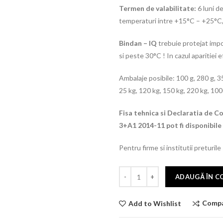
Termen de valabilitate:
6 luni de
temperaturi intre +15°C – +25°C, m
Bindan – IQ
trebuie protejat imp
si peste 30°C ! In cazul aparitiei 
Ambalaje posibile: 100 g, 280 g, 35
25 kg, 120 kg, 150 kg, 220 kg, 100
Fisa tehnica si Declaratia de 
3+A1 2014-11 pot fi disponibile 
Pentru firme si institutii preturile
ADAUGĂ ÎN C
Comp
Add to Wishlist