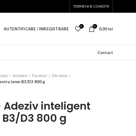
TERMENI SI CONDITII
0
0
AUTENTIFICARE / INREGISTRARE
0,00
lei
Contact
nului
Incleiere
Furniruri
Din lemn
entru lemn B3/D3 800 g
 Adeziv inteligent
 B3/D3 800 g