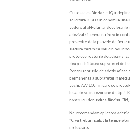
Cu toate ca
Bindan – IQ
indeplin
solicitare B3/D3 in conditiile unei
vedere al pH-ului, iar decolorarile 
adezivul si lemnul nu intra in cont
provenite de la panzele de fierast
slefuire ceramice sau din nou rinde
protejeze rosturile de adeziv si s
dea posibilitatea suprafetei de le
Pentru rosturile de adeziv aflate 
permanenta a suprafetei in mediu
vechi: AW 100), in care se preved
baza de rasini rezorcine de tip 2-K
nostru cu denumirea
Bindan-CIN
,
Noi recomandam aplicarea adezivulu
°C va trebui incalzit la temperatu
prelucrare.