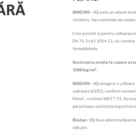
BINDAN – IQ
este un adeziv inte
sintetice, fara materiale de umplu
Este potrivit si pentru utilizarea i
EN 71-3+A1 2014-11, nu contine fo
formaldehida.
Rezistenta medie la rupere est
1000 kg/cm².
BINDAN – IQ
atinge la o utilizar
solicitare B3/D3, conform normei 
N/mm², conform WATT 91. Rosturil
garanteaza rezistenta impotriva m
Bindan– IQ
face aderenta/lipeste 
ridicate.