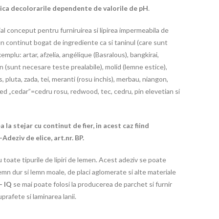
ca decolorarile dependente de valorile de pH
.
l conceput pentru furniruirea si lipirea impermeabila de
n continut bogat de ingrediente ca si taninul (care sunt
mplu: artar, afzelia, angélique (Basralous), bangkirai,
n (sunt necesare teste prealabile), molid (lemne estice),
s, pluta, zada, tei, meranti (rosu inchis), merbau, niangon,
red „cedar”=cedru rosu, redwood, tec, cedru, pin elevetian si
 la stejar cu continut de fier, in acest caz fiind
eziv de elice, art.nr. BP.
u toate tipurile de lipiri de lemen. Acest adeziv se poate
e lemn dur si lemn moale, de placi aglomerate si alte materiale
– IQ
se mai poate folosi la producerea de parchet si furnir
uprafete si laminarea lanii.