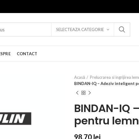
SELECTEAZA CATEGORIE
ESPRE
CONTACT
Acasă
Prelucrarea si ingrijirea lem
BINDAN-IQ – Adeziv inteligent p
BINDAN-IQ –
pentru lemn
98,70
lei