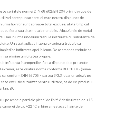
este cerintele normei DIN 68 602/EN 204 privind grupa de
 utilizari corespunzatoare, el este neutru din punct de
in urma lipirilor sunt aproape total excluse, atata timp cat
act cu fierul sau alte metale nenobile. Abraziunile de metal
rau sau in urma rindeluirii trebuie inlaturate cu substante de
luite. Un strat aplicat in zona exterioara trebuie sa
a impiedice infiltrarea apei in lemn. De asemenea trebuie sa
mn sa elimine umiditatea proprie.
sub influenta intemperiilor, fara a dispune de o protectie
l exterior, este valabila norma conforma BFU 100 G (nume
e ca, conform DIN 68705 – partea 3/3.3, doar un adeziv pe
 este exclusiv autorizat pentru utilizare, ca de ex. produsul
 art.nr. BC.
i pe ambele parti ale piesei de lipit! Adezivul rece de +15
ra camerei de ca. +22 °C si bine amestecat inainte de