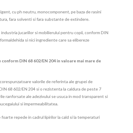
ligent, cu ph neutru, monocomponent, pe baza de rasini
tura, fara solventi si fara substante de extindere.
n industria jucariilor si mobilierului pentru copii, conform DIN
rmaldehida si nici ingrediente care sa elibereze
e conform DIN 68 602/EN 204 in valoare mai mare de
e corespunzatoare valorile de referinta ale grupei de
DIN 68 602/EN 204 si o rezistenta la caldura de peste 7
e ranforsate ale adezivului se usuca in mod transparent si
ucegaiului si impermeabilitatea.
foarte repede in cadrul lipirilor la cald si la temperaturi