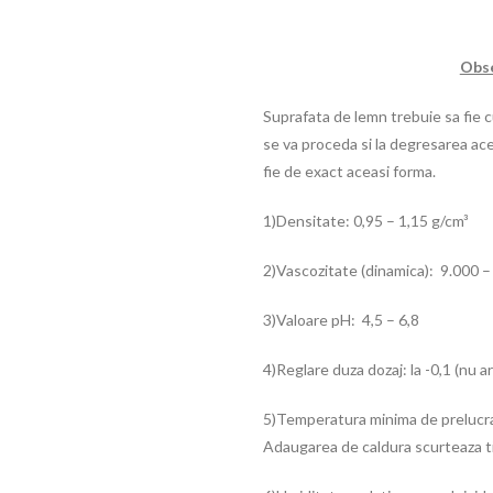
Obse
Suprafata de lemn trebuie sa fie cu
se va proceda si la degresarea aces
fie de exact aceasi forma.
1)Densitate: 0,95 – 1,15 g/cm³
2)Vascozitate (dinamica): 9.000 
3)Valoare pH: 4,5 – 6,8
4)Reglare duza dozaj: la -0,1 (nu a
5)Temperatura minima de prelucra
Adaugarea de caldura scurteaza tim