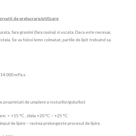
rvatii de prelucrare/utilizare
rata, fara grasimi (fara rasina) si uscata. Daca este necesar,
teia. Se va folosi lemn colmatat, partile de lipit trebuind sa
– 14.000 mPa.s
re proprietati de umplere a rosturilor/golurilor)
re: > +15 °C , idela +20 °C – +25 °C
pul de lipire – racirea prelungeste procesul de lipire.