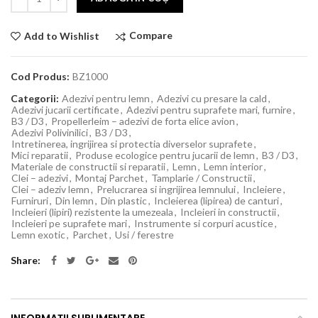
Compare
Add to Wishlist
Cod Produs:
BZ1000
Categorii:
Adezivi pentru lemn
,
Adezivi cu presare la cald
,
Adezivi jucarii certificate
,
Adezivi pentru suprafete mari, furnire
,
B3 / D3
,
Propellerleim – adezivi de forta elice avion
,
Adezivi Polivinilici
,
B3 / D3
,
Intretinerea, ingrijirea si protectia diverselor suprafete
,
Mici reparatii
,
Produse ecologice pentru jucarii de lemn
,
B3 / D3
,
Materiale de constructii si reparatii
,
Lemn
,
Lemn interior
,
Clei – adezivi
,
Montaj Parchet
,
Tamplarie / Constructii
,
Clei – adeziv lemn
,
Prelucrarea si ingrijirea lemnului
,
Incleiere
,
Furniruri
,
Din lemn
,
Din plastic
,
Incleierea (lipirea) de canturi
,
Incleieri (lipiri) rezistente la umezeala
,
Incleieri in constructii
,
Incleieri pe suprafete mari
,
Instrumente si corpuri acustice
,
Lemn exotic
,
Parchet
,
Usi / ferestre
Share
INFORMAȚII SUPLIMENTARE