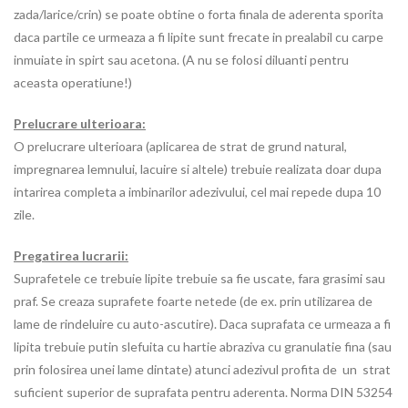
zada/larice/crin) se poate obtine o forta finala de aderenta sporita
daca partile ce urmeaza a fi lipite sunt frecate in prealabil cu carpe
inmuiate in spirt sau acetona. (A nu se folosi diluanti pentru
aceasta operatiune!)
Prelucrare ulterioara:
O prelucrare ulterioara (aplicarea de strat de grund natural,
impregnarea lemnului, lacuire si altele) trebuie realizata doar dupa
intarirea completa a imbinarilor adezivului, cel mai repede dupa 10
zile.
Pregatirea lucrarii:
Suprafetele ce trebuie lipite trebuie sa fie uscate, fara grasimi sau
praf. Se creaza suprafete foarte netede (de ex. prin utilizarea de
lame de rindeluire cu auto-ascutire). Daca suprafata ce urmeaza a fi
lipita trebuie putin slefuita cu hartie abraziva cu granulatie fina (sau
prin folosirea unei lame dintate) atunci adezivul profita de un strat
suficient superior de suprafata pentru aderenta. Norma DIN 53254