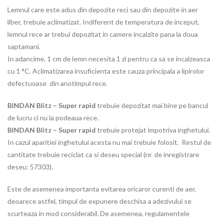
Lemnul care este adus din depozite reci sau din depozite in aer
liber, trebuie aclimatizat. Indiferent de temperatura de inceput,
lemnul rece ar trebui depozitat in camere incalzite pana la doua
saptamani.
In adancime, 1 cm de lemn necesita 1 zi pentru ca sa se incalzeasca
cu 1 °C. Aclimatizarea insuficienta este cauza principala a lipirolor
defectuoase din anotimpul rece.
BINDAN Blitz – Super rapid
trebuie depozitat mai bine pe bancul
de lucru ci nu la podeaua rece.
BINDAN Blitz – Super rapid
trebuie protejat impotriva inghetului.
In cazul aparitiei inghetului acesta nu mai trebuie folosit. Restul de
cantitate trebuie reciclat ca si deseu special (nr. de inregistrare
deseu: 57303).
Este de asemenea importanta evitarea oricaror curenti de aer,
deoarece astfel, timpul de expunere deschisa a adezivului se
scurteaza in mod considerabil. De asemenea, regulamentele