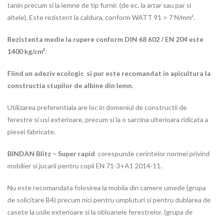
tanin precum si la lemne de tip furnir. (de ec. la artar sau par si
altele). Este rezistent la caldura, conform WATT 91 > 7 N/mm².
Rezistenta medie la rupere conform DIN 68 602 / EN 204 este
1400 kg/cm².
Fiind un adeziv ecologic si pur este recomandat in apicultura la
constructia stupilor de albine din lemn.
Utilizarea preferentiala are loc in domeniul de constructii de
ferestre si usi exterioare, precum si la o sarcina ulterioara ridicata a
piesei fabricate.
BINDAN Blitz – Super rapid
corespunde cerintelor normei privind
mobilier si jucarii pentru copii EN 71-3+A1 2014-11.
Nu este recomandata folosirea la mobila din camere umede (grupa
de solicitare B4) precum nici pentru umpluturi si pentru dublarea de
casete la usile exterioare si la obloanele ferestrelor. (grupa de