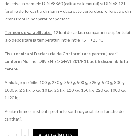
descrise in normele DIN 68360 (calitatea lemnului) si DIN 68 121
(profile de fereastra din lemn – daca este vorba despre ferestre din
lemn) trebuie neaparat respectate.
Termen de valabilitate:
12 luni de la data cumpararii recipientului
la o depozitare la temperaturi intre intre +5 – +25 °C.
Fisa tehnica si Declaratia de Conformitate pentru jucarii
conform Normei DIN EN 71-3+A1 2014-11 pot fi disponibile la
cerere.
Ambalaje posibile: 100 g, 280 g, 350 g, 500 g, 525 g, 570 g, 800 g,
1000 g, 2,5 kg, 5 kg, 10 kg, 25 kg, 120 kg, 150 kg, 220 kg, 1000 kg,
1120 kg.
Pentru firme si institutii preturile sunt negociabile in functie de
cantitati.
ADAUGĂ ÎN COȘ