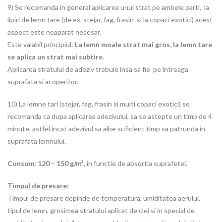
9) Se recomanda in general aplicarea unui strat pe ambele parti, la
lipiri de lemn tare (de ex. stejar, fag, frasin si la copaci exotici) acest
aspect este neaparat necesar.
Este valabil principiul:
La lemn moale strat mai gros, la lemn tare
se aplica un strat mai subtire
.
Aplicarea stratului de adeziv trebuie insa sa fie pe intreaga
suprafata si acoperitor.
10) La lemne tari (stejar, fag, frasin si multi copaci exotici) se
recomanda ca dupa aplicarea adezivului, sa se astepte un timp de 4
minute, astfel incat adezivul sa aibe suficient timp sa patrunda in
suprafata lemnului.
Consum: 120 – 150 g/m²,
in functie de absortia suprafetei.
Timpul de presare:
Timpul de presare depinde de temperatura, umiditatea aerului,
tipul de lemn, grosimea stratului aplicat de clei si in special de