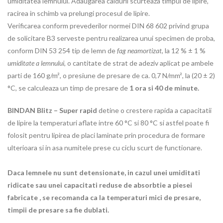
umiditatea lemnului. Adaugarea caldurii scurteaza timpul de lipire,
racirea in schimb va prelungi procesul de lipire.
Verificarea conform prevederilor normei DIN 68 602 privind grupa
de solicitare B3 serveste pentru realizarea unui specimen de proba,
conform DIN 53 254 tip de lemn de
fag
neamortizat
, la 12 % ± 1 %
umiditate a lemnului
, o cantitate de strat de adeziv aplicat pe ambele
parti de 160 g/m², o presiune de presare de ca. 0,7 N/mm², la (20 ± 2)
°C, se calculeaza un timp de presare de
1 ora si 40 de minute.
BINDAN Blitz – Super rapid
detine o crestere rapida a capacitatii
de lipire la temperaturi aflate intre 60 °C si 80 °C si astfel poate fi
folosit pentru lipirea de placi laminate prin procedura de formare
ulterioara si in asa numitele prese cu ciclu scurt de functionare.
Daca lemnele nu sunt detensionate, in cazul unei umiditati
ridicate sau unei capacitati reduse de absorbtie a piesei
fabricate , se recomanda ca la temperaturi mici de presare,
timpii de presare sa fie dublati.