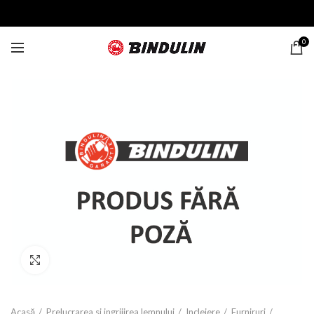
0
Click to enlarge
Acasă
Prelucrarea si ingrijirea lemnului
Incleiere
Furniruri