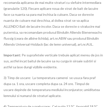
recomanda aplicarea de mai multe straturi cu slefuire intermediara
(granulatie 120). Fiecare aplicare noua de strat de bait de lacuire
face ca nuanta sa para mai inchisa la culoare. Daca se doreste
nuanta de culoare mai deschisa, al doilea strat se va aplica
ALLENDO Bait de lacuire incolor. Daca se doreste o stralucire mai
puternica, va recomandam produsul Bindulin Allendo Bienenwachs
flussig (ceara de albine lichida), art.nr.ABW sau produsul Bindulin
Allendo Universal-Holzlack (lac de lemn universal), art.nr.AUL.
Important:
Pe suprafetele verticale trebuie aplicat mereu de jos in
sus, astfel incat baitul de lacuire sa nu curga in siroaie subtiri si
astfel sa lase dungi vizibile evidente.
3) Timp de uscare: La temperatura camerei se usuca fara praf
dupa ca. 1 ora, uscare completa dupa ca. 24 ore. Timpul de
uscare depinde de temperatura mediului inconjurator, umiditatea
lemnului si numarul de straturi aplicate.
4) Temperatura de a prelucrare: Cel putin 12 °C, favorabil 18 °C.