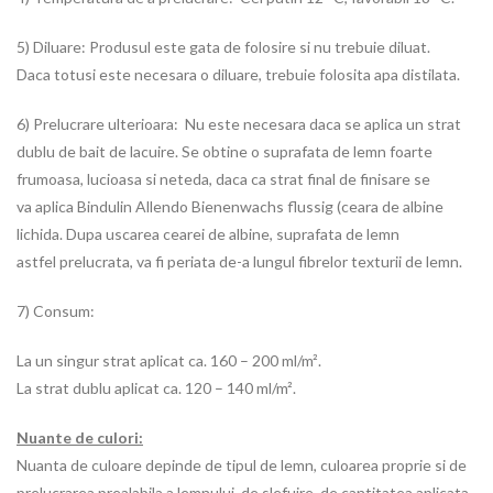
5) Diluare: Produsul este gata de folosire si nu trebuie diluat.
Daca totusi este necesara o diluare, trebuie folosita apa distilata.
6) Prelucrare ulterioara: Nu este necesara daca se aplica un strat
dublu de bait de lacuire. Se obtine o suprafata de lemn foarte
frumoasa, lucioasa si neteda, daca ca strat final de finisare se
va aplica Bindulin Allendo Bienenwachs flussig (ceara de albine
lichida. Dupa uscarea cearei de albine, suprafata de lemn
astfel prelucrata, va fi periata de-a lungul fibrelor texturii de lemn.
7) Consum:
La un singur strat aplicat ca. 160 – 200 ml/m².
La strat dublu aplicat ca. 120 – 140 ml/m².
Nuante de culori:
Nuanta de culoare depinde de tipul de lemn, culoarea proprie si de
prelucrarea prealabila a lemnului, de slefuire, de cantitatea aplicata