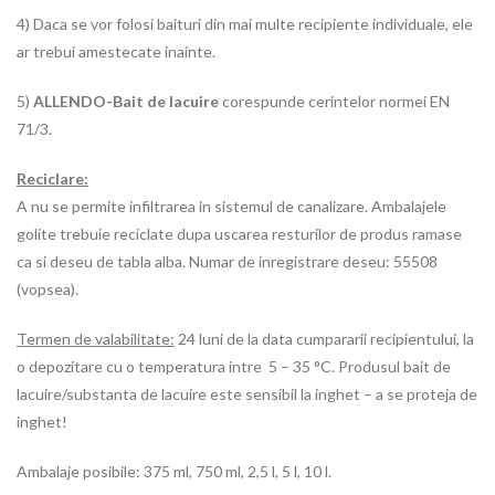
4) Daca se vor folosi baituri din mai multe recipiente individuale, ele
ar trebui amestecate inainte.
5)
ALLENDO-Bait de lacuire
corespunde cerintelor normei EN
71/3.
Reciclare:
A nu se permite infiltrarea in sistemul de canalizare. Ambalajele
golite trebuie reciclate dupa uscarea resturilor de produs ramase
ca si deseu de tabla alba. Numar de inregistrare deseu: 55508
(vopsea).
Termen de valabilitate:
24 luni de la data cumpararii recipientului, la
o depozitare cu o temperatura intre 5 – 35 °C. Produsul bait de
lacuire/substanta de lacuire este sensibil la inghet – a se proteja de
inghet!
Ambalaje posibile: 375 ml, 750 ml, 2,5 l, 5 l, 10 l.