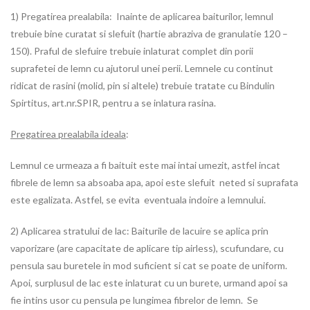
1) Pregatirea prealabila: Inainte de aplicarea baiturilor, lemnul
trebuie bine curatat si slefuit (hartie abraziva de granulatie 120 –
150). Praful de slefuire trebuie inlaturat complet din porii
suprafetei de lemn cu ajutorul unei perii. Lemnele cu continut
ridicat de rasini (molid, pin si altele) trebuie tratate cu Bindulin
Spirtitus, art.nr.SPIR, pentru a se inlatura rasina.
Pregatirea prealabila ideala
:
Lemnul ce urmeaza a fi baituit este mai intai umezit, astfel incat
fibrele de lemn sa absoaba apa, apoi este slefuit neted si suprafata
este egalizata. Astfel, se evita eventuala indoire a lemnului.
2) Aplicarea stratului de lac: Baiturile de lacuire se aplica prin
vaporizare (are capacitate de aplicare tip airless), scufundare, cu
pensula sau buretele in mod suficient si cat se poate de uniform.
Apoi, surplusul de lac este inlaturat cu un burete, urmand apoi sa
fie intins usor cu pensula pe lungimea fibrelor de lemn. Se