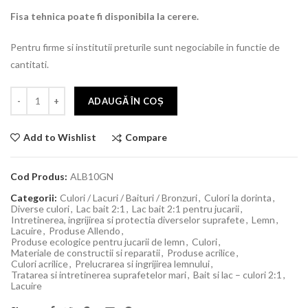
Fisa tehnica poate fi disponibila la cerere.
Pentru firme si institutii preturile sunt negociabile in functie de
cantitati.
ADAUGĂ ÎN COȘ
Compare
Add to Wishlist
Cod Produs:
ALB10GN
Categorii:
Culori / Lacuri / Baituri / Bronzuri
,
Culori la dorinta
,
Diverse culori
,
Lac bait 2:1
,
Lac bait 2:1 pentru jucarii
,
Intretinerea, ingrijirea si protectia diverselor suprafete
,
Lemn
,
Lacuire
,
Produse Allendo
,
Produse ecologice pentru jucarii de lemn
,
Culori
,
Materiale de constructii si reparatii
,
Produse acrilice
,
Culori acrilice
,
Prelucrarea si ingrijirea lemnului
,
Tratarea si intretinerea suprafetelor mari
,
Bait si lac – culori 2:1
,
Lacuire