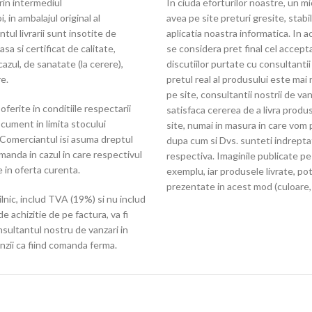
rin intermediul
In ciuda eforturilor noastre, un 
 in ambalajul original al
avea pe site preturi gresite, stabi
tul livrarii sunt insotite de
aplicatia noastra informatica. In 
sa si certificat de calitate,
se considera pret final cel accepta
azul, de sanatate (la cerere),
discutiilor purtate cu consultantii
re.
pretul real al produsului este mai 
pe site, consultantii nostrii de van
oferite in conditiile respectarii
satisfaca cererea de a livra produs
cument in limita stocului
site, numai in masura in care vom 
, Comerciantul isi asuma dreptul
dupa cum si Dvs. sunteti indrepta
anda in cazul in care respectivul
respectiva. Imaginile publicate pe 
 in oferta curenta.
exemplu, iar produsele livrate, pot
prezentate in acest mod (culoare, a
ilnic, includ TVA (19%) si nu includ
de achizitie de pe factura, va fi
onsultantul nostru de vanzari in
zii ca fiind comanda ferma.