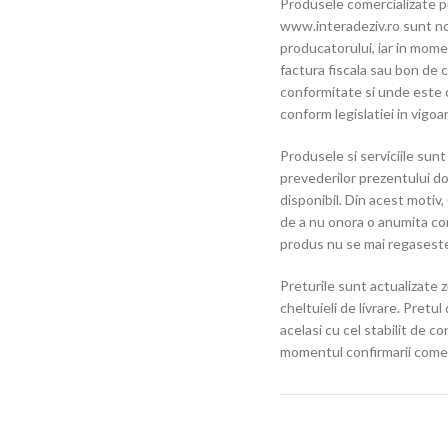
Produsele comercializate p
www.interadeziv.ro sunt noi,
producatorului, iar in momen
factura fiscala sau bon de ca
conformitate si unde este c
conform legislatiei in vigoa
Produsele si serviciile sunt 
prevederilor prezentului do
disponibil. Din acest motiv
de a nu onora o anumita com
produs nu se mai regaseste
Preturile sunt actualizate z
cheltuieli de livrare. Pretul 
acelasi cu cel stabilit de c
momentul confirmarii comen