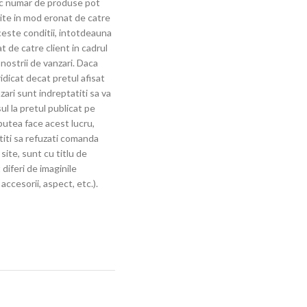
mic numar de produse pot
lite in mod eronat de catre
aceste conditii, intotdeauna
t de catre client in cadrul
 nostrii de vanzari. Daca
ridicat decat pretul afisat
zari sunt indreptatiti sa va
ul la pretul publicat pe
putea face acest lucru,
titi sa refuzati comanda
site, sunt cu titlu de
 diferi de imaginile
ccesorii, aspect, etc.).